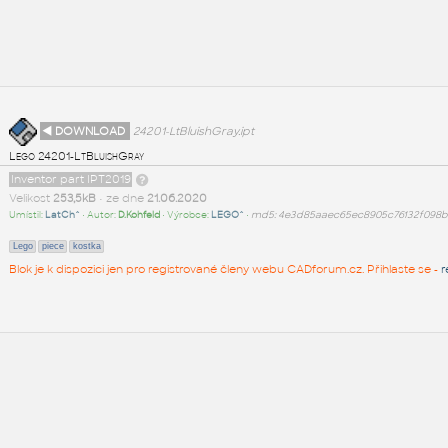
◄ DOWNLOAD
24201-LtBluishGray.ipt
Lego 24201-LtBluishGray
Inventor part IPT2019
Velikost
253,5kB
• ze dne
21.06.2020
Umístil:
LatCh^
• Autor:
D.Kohfeld
• Výrobce:
LEGO^
•
md5: 4e3d85aaec65ec8905c76132f098b
Lego
piece
kostka
Blok je k dispozici jen pro registrované členy webu CADforum.cz. Přihlaste se -
r