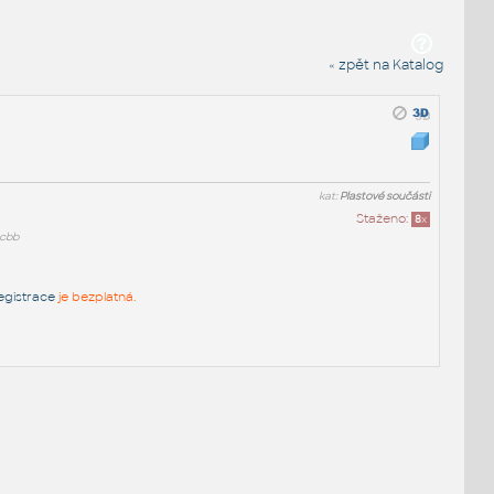
« zpět na Katalog
kat:
Plastové součásti
Staženo:
8
x
cbb
egistrace
je bezplatná.