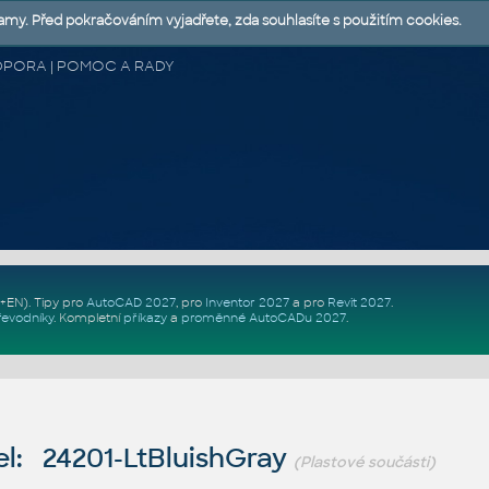
lamy. Před pokračováním vyjadřete, zda souhlasíte s použitím cookies.
 PODPORA | POMOC A RADY
Z+EN)
. Tipy pro
AutoCAD 2027
, pro
Inventor 2027
a pro
Revit 2027
.
řevodníky
.
Kompletní
příkazy
a
proměnné AutoCADu 2027
.
l: 24201-LtBluishGray
(Plastové součásti)