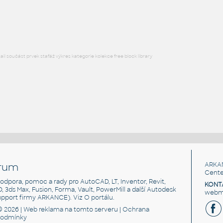
Lego 11211-LtBluishGray
IPT
Plastové součásti
l součást prvek stafáž výkres kategorie kolekce free block library
rum
ARKA
Cente
, podpora, pomoc a rady pro AutoCAD, LT, Inventor, Revit,
KONT
3D, 3ds Max, Fusion, Forma, Vault, PowerMill a další Autodesk
webma
support firmy ARKANCE). Viz
O portálu
.
© 2026 |
Web reklama
na tomto serveru |
Ochrana
podmínky