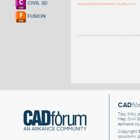
CIVIL 3D
Dosud žádné komentáře - buďte první
FUSION
CAD download: knihovna rodina symbol detai
CAD
fó
Tipy, triky
Map, Civil 
aplikace (
Copyright 
soukromí, 