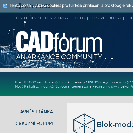
Tento portál využívá cookies pro funkce přihlášení a pro Google rek
CAD FÓRUM - TIPY A TRIKY | UTILITY | DISKUZE | BLOKY |
Přes 123.000 registrovaných u nás, celkem
1.129.000
registrovaných (C
Nový
Kalkulátor nosníků
,
Spirograf generátor
a
Regresní křivky
v sekci
P
HLAVNÍ STRÁNKA
Blok-mode
DISKUZNÍ FÓRUM