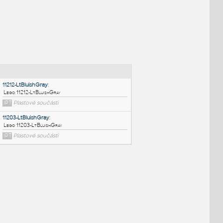
NÉ BLOKY
:
11212-LtBluishGray
:
Lego 11212-LtBluishGray
IPT
Plastové součásti
11203-LtBluishGray
: