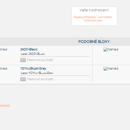
Vaše hodnocení:
Nejste přihlášeni - nemůžete
hodnotit blok
PODOB
24201-Black
:
ře bloků
Lego 24201-Black
IPT
Plastové součásti
11211-LtBluishGray
: