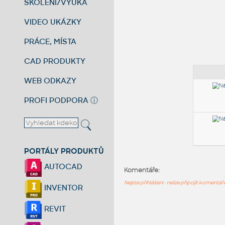
ŠKOLENÍ/VÝUKA
VIDEO UKÁZKY
PRÁCE, MÍSTA
CAD PRODUKTY
WEB ODKAZY
PROFI PODPORA
ⓘ
PORTÁLY PRODUKTŮ
AUTOCAD
Komentáře:
Nejste přihlášeni - nelze připojit komentá
INVENTOR
REVIT