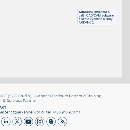
Lego 11203-LtBluishGray
IPT
Plastové součásti
Autodesk Inventor
a
další CAD/CAM software
získáte výhodně u firmy
ARKANCE
NCE
(CAD Studio) - Autodesk Platinum Partner & Training
r & Services Partner
AKT:
ster.cz@arkance.world | tel. +420 910 970 111