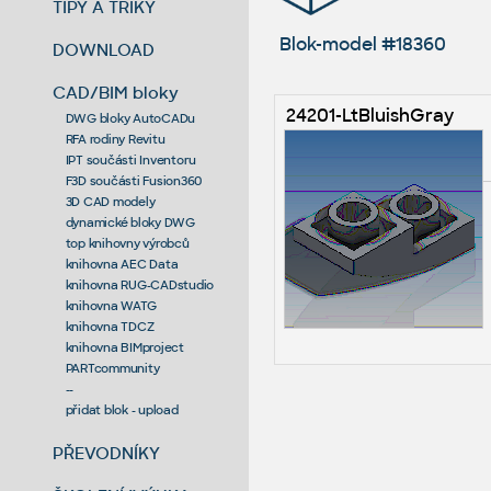
TIPY A TRIKY
Blok-model #18360
DOWNLOAD
CAD/BIM bloky
24201-LtBluishGray
DWG bloky AutoCADu
RFA rodiny Revitu
IPT součásti Inventoru
F3D součásti Fusion360
3D CAD modely
dynamické bloky DWG
top knihovny výrobců
knihovna AEC Data
knihovna RUG-CADstudio
knihovna WATG
knihovna TDCZ
knihovna BIMproject
PARTcommunity
--
přidat blok - upload
PŘEVODNÍKY