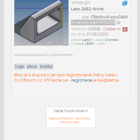
White.ipt
Lego 2432-White
kat:
Plastové součásti
Inventor part IPT2019
Velikost
235kB
•
Staženo:
4
x
ze dne
21.06.2020
Umístil:
LatCh^
• Autor:
D.Kohfeld
•
Výrobce:
LEGO^
•
md5:
b5a8234aeb3d0e6a17ccd9d45103b6f5
Lego
piece
kostka
Blok je k dispozici jen pro registrované členy webu
CADforum.cz. Přihlaste se -
registrace
je bezplatná.
Vaše hodnocení:
Nejste přihlášeni - nemůžete
hodnotit blok