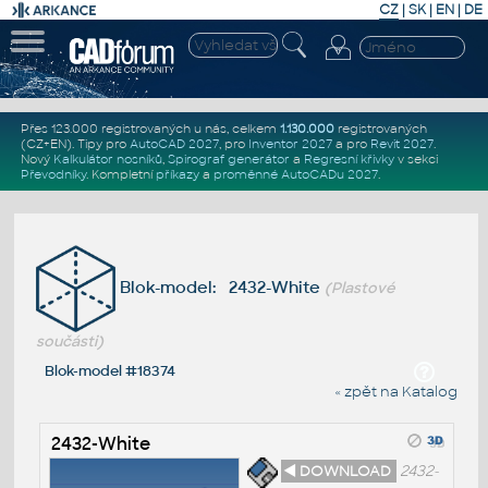
CZ
|
SK
|
EN
|
DE
Přes 123.000 registrovaných u nás, celkem
1.130.000
registrovaných
(CZ+EN)
. Tipy pro
AutoCAD 2027
, pro
Inventor 2027
a pro
Revit 2027
.
Nový
Kalkulátor nosníků
,
Spirograf generátor
a
Regresní křivky
v sekci
Převodníky
.
Kompletní
příkazy
a
proměnné AutoCADu 2027
.
Blok-model: 2432-White
(Plastové
součásti)
Blok-model #18374
« zpět na Katalog
2432-White
◄ DOWNLOAD
2432-