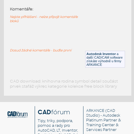
Komentáře:
11211-White
:
Lego 11211-White
Nejste přihlášeni - nelze připojit komentáře
bloků
IPT
Plastové součásti
10247-White
:
Lego 10247-White
Dosud žádné komentáře - buďte první
Autodesk Inventor
a
IPT
Plastové součásti
další CAD/CAM software
získáte výhodně u firmy
ARKANCE
CAD download: knihovna rodina symbol detail součást
prvek stafáž výkres kategorie kolekce free block library
CAD
fórum
ARKANCE
(CAD
Studio) - Autodesk
Platinum Partner &
Tipy, triky, podpora,
Training Center &
pomoc a rady pro
Services Partner
AutoCAD, LT, Inventor,