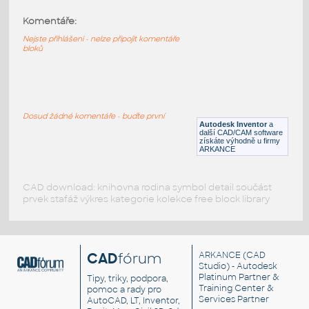
Komentáře:
2445-Blue
:
Lego 2445-Blue
Nejste přihlášeni - nelze připojit komentáře
bloků
IPT
Plastové součásti
2445-Black
:
Lego 2445-Black
Dosud žádné komentáře - buďte první
Autodesk Inventor
a
IPT
Plastové součásti
další CAD/CAM software
získáte výhodně u firmy
ARKANCE
CAD download: knihovna rodina symbol detail součást
prvek stafáž výkres kategorie kolekce free block library
CAD
fórum
ARKANCE
(CAD
Studio) - Autodesk
Platinum Partner &
Tipy, triky, podpora,
Training Center &
pomoc a rady pro
Services Partner
AutoCAD, LT, Inventor,