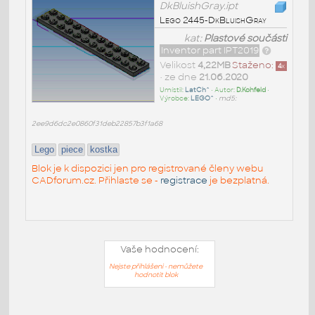
DkBluishGray.ipt
Lego 2445-DkBluishGray
kat:
Plastové součásti
Inventor part IPT2019
Velikost
4,22MB
Staženo:
4
x
• ze dne
21.06.2020
Umístil:
LatCh^
• Autor:
D.Kohfeld
•
Výrobce:
LEGO^
•
md5:
2ee9d6dc2e0860f31deb22857b3f1a68
Lego
piece
kostka
Blok je k dispozici jen pro registrované členy webu
CADforum.cz. Přihlaste se -
registrace
je bezplatná.
Vaše hodnocení:
Nejste přihlášeni - nemůžete
hodnotit blok