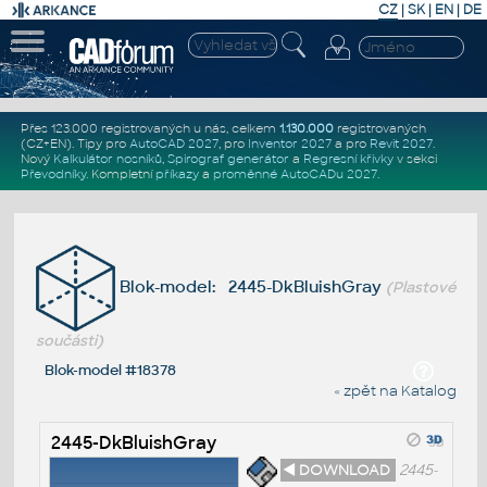
CZ
|
SK
|
EN
|
DE
Přes 123.000 registrovaných u nás, celkem
1.130.000
registrovaných
(CZ+EN)
. Tipy pro
AutoCAD 2027
, pro
Inventor 2027
a pro
Revit 2027
.
Nový
Kalkulátor nosníků
,
Spirograf generátor
a
Regresní křivky
v sekci
Převodníky
.
Kompletní
příkazy
a
proměnné AutoCADu 2027
.
Blok-model: 2445-DkBluishGray
(Plastové
součásti)
Blok-model #18378
« zpět na Katalog
2445-DkBluishGray
◄ DOWNLOAD
2445-