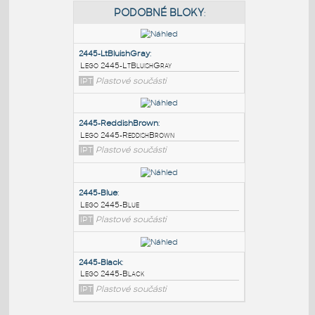
PODOBNÉ BLOKY
:
2445-LtBluishGray
:
Lego 2445-LtBluishGray
IPT
Plastové součásti
2445-ReddishBrown
:
Lego 2445-ReddishBrown
IPT
Plastové součásti