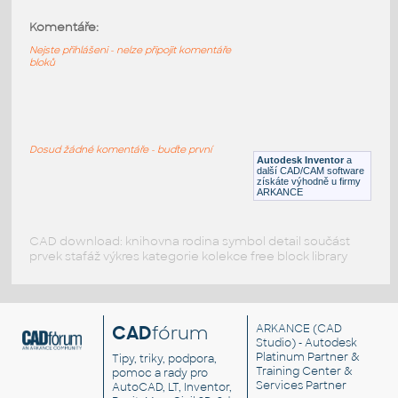
Komentáře:
11211-LtBluishGray
:
Lego 11211-LtBluishGray
Nejste přihlášeni - nelze připojit komentáře
bloků
IPT
Plastové součásti
11203-LtBluishGray
:
Lego 11203-LtBluishGray
Dosud žádné komentáře - buďte první
Autodesk Inventor
a
IPT
Plastové součásti
další CAD/CAM software
získáte výhodně u firmy
ARKANCE
CAD download: knihovna rodina symbol detail součást
prvek stafáž výkres kategorie kolekce free block library
CAD
fórum
ARKANCE
(CAD
Studio) - Autodesk
Platinum Partner &
Tipy, triky, podpora,
Training Center &
pomoc a rady pro
Services Partner
AutoCAD, LT, Inventor,