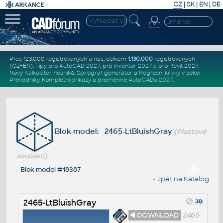
CZ
|
SK
|
EN
|
DE
Přes 123.000 registrovaných u nás, celkem
1.130.000
registrovaných
(CZ+EN)
. Tipy pro
AutoCAD 2027
, pro
Inventor 2027
a pro
Revit 2027
.
Nový
Kalkulátor nosníků
,
Spirograf generátor
a
Regresní křivky
v sekci
Převodníky
.
Kompletní
příkazy
a
proměnné AutoCADu 2027
.
Blok-model: 2465-LtBluishGray
(Plastové
součásti)
Blok-model #18387
« zpět na Katalog
2465-LtBluishGray
◄ DOWNLOAD
2465-