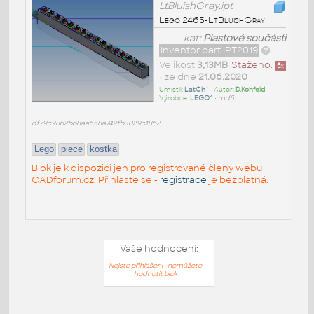
LtBluishGray.ipt
Lego 2465-LtBluishGray
kat:
Plastové součásti
Inventor part IPT2019
Velikost
3,13MB
Staženo:
5
x
• ze dne
21.06.2020
Umístil:
LatCh^
• Autor:
D.Kohfeld
•
Výrobce:
LEGO^
•
md5:
df79c9862bb8aa658a742fb3029c1862
Lego
piece
kostka
Blok je k dispozici jen pro registrované členy webu
CADforum.cz. Přihlaste se -
registrace
je bezplatná.
Vaše hodnocení:
Nejste přihlášeni - nemůžete
hodnotit blok