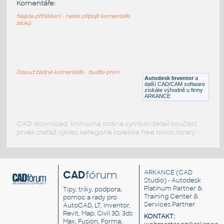
2639-DkTan
:
Komentáře:
Lego 2639-DkTan
Nejste přihlášeni - nelze připojit komentáře
bloků
IPT
Plastové součásti
15573-DkTan
:
Lego 15573-DkTan
Dosud žádné komentáře - buďte první
Autodesk Inventor
a
IPT
Plastové součásti
další CAD/CAM software
získáte výhodně u firmy
ARKANCE
CAD download: knihovna rodina symbol detail součást
prvek stafáž výkres kategorie kolekce free block library
CAD
fórum
ARKANCE
(CAD
Studio) - Autodesk
Platinum Partner &
Tipy, triky, podpora,
Training Center &
pomoc a rady pro
Services Partner
AutoCAD, LT, Inventor,
Revit, Map, Civil 3D, 3ds
KONTAKT:
Max, Fusion, Forma,