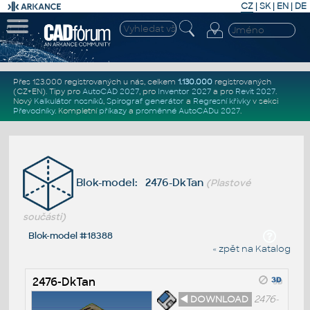
CZ
|
SK
|
EN
|
DE
Přes 123.000 registrovaných u nás, celkem
1.130.000
registrovaných
(CZ+EN)
. Tipy pro
AutoCAD 2027
, pro
Inventor 2027
a pro
Revit 2027
.
Nový
Kalkulátor nosníků
,
Spirograf generátor
a
Regresní křivky
v sekci
Převodníky
.
Kompletní
příkazy
a
proměnné AutoCADu 2027
.
Blok-model: 2476-DkTan
(Plastové
součásti)
Blok-model #18388
« zpět na Katalog
2476-DkTan
◄ DOWNLOAD
2476-