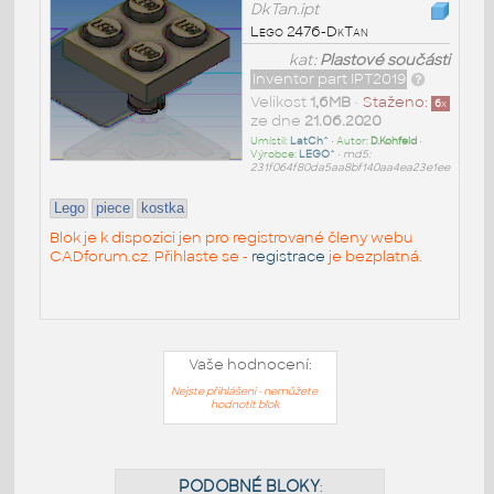
DkTan.ipt
Lego 2476-DkTan
kat:
Plastové součásti
Inventor part IPT2019
Velikost
1,6MB
•
Staženo:
6
x
ze dne
21.06.2020
Umístil:
LatCh^
• Autor:
D.Kohfeld
•
Výrobce:
LEGO^
•
md5:
231f064f80da5aa8bf140aa4ea23e1ee
Lego
piece
kostka
Blok je k dispozici jen pro registrované členy webu
CADforum.cz. Přihlaste se -
registrace
je bezplatná.
Vaše hodnocení:
Nejste přihlášeni - nemůžete
hodnotit blok