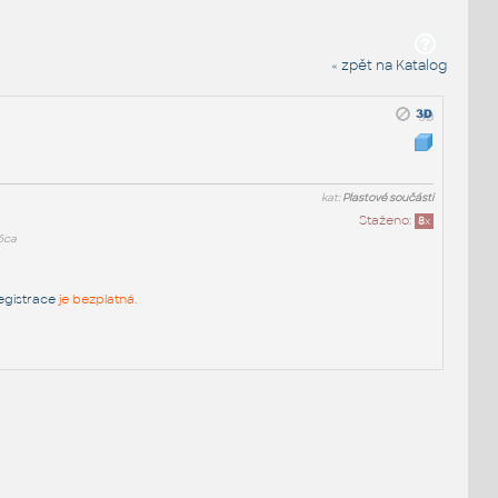
« zpět na Katalog
kat:
Plastové součásti
Staženo:
8
x
6ca
egistrace
je bezplatná.