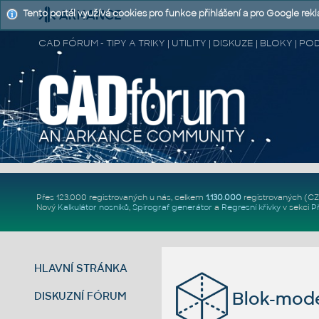
Tento portál využívá cookies pro funkce přihlášení a pro Google rek
CAD FÓRUM - TIPY A TRIKY | UTILITY | DISKUZE | BLOKY |
Přes 123.000 registrovaných u nás, celkem
1.130.000
registrovaných (C
Nový
Kalkulátor nosníků
,
Spirograf generátor
a
Regresní křivky
v sekci
P
HLAVNÍ STRÁNKA
Blok-mode
DISKUZNÍ FÓRUM