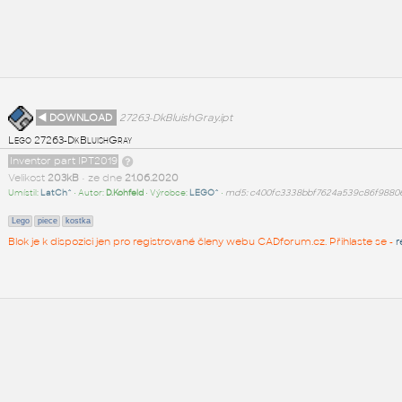
◄ DOWNLOAD
27263-DkBluishGray.ipt
Lego 27263-DkBluishGray
Inventor part IPT2019
Velikost
203kB
• ze dne
21.06.2020
Umístil:
LatCh^
• Autor:
D.Kohfeld
• Výrobce:
LEGO^
•
md5: c400fc3338bbf7624a539c86f9880
Lego
piece
kostka
Blok je k dispozici jen pro registrované členy webu CADforum.cz. Přihlaste se -
r