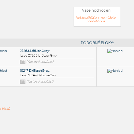
Vaše hodnocení:
Nejste přihlášeni - nemůžete
hodnotit blok
PODOB
27263-LtBluishGray
:
ře bloků
Lego 27263-LtBluishGray
IPT
Plastové součásti
10247-DkBluishGray
: