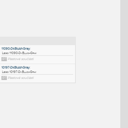
NÉ BLOKY
:
11090-DkBluishGray
:
Lego 11090-DkBluishGray
IPT
Plastové součásti
10197-DkBluishGray
: