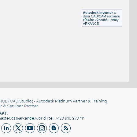
Lego 10197-DkBluishGray
IPT
Plastové součásti
Autodesk Inventor
a
další CAD/CAM software
získáte výhodně u firmy
ARKANCE
NCE
(CAD Studio) - Autodesk Platinum Partner & Training
r & Services Partner
AKT:
ster.cz@arkance.world | tel. +420 910 970 111