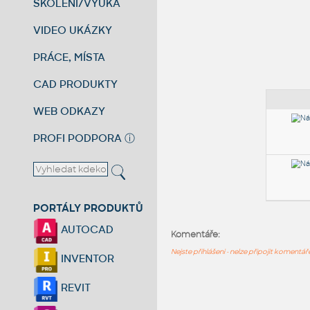
ŠKOLENÍ/VÝUKA
VIDEO UKÁZKY
PRÁCE, MÍSTA
CAD PRODUKTY
WEB ODKAZY
PROFI PODPORA
ⓘ
PORTÁLY PRODUKTŮ
AUTOCAD
Komentáře:
Nejste přihlášeni - nelze připojit komentá
INVENTOR
REVIT