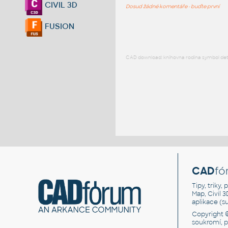
CIVIL 3D
Dosud žádné komentáře - buďte první
FUSION
CAD download: knihovna rodina symbol detai
CAD
fó
Tipy, triky
Map, Civil 
aplikace (
Copyright 
soukromí, 