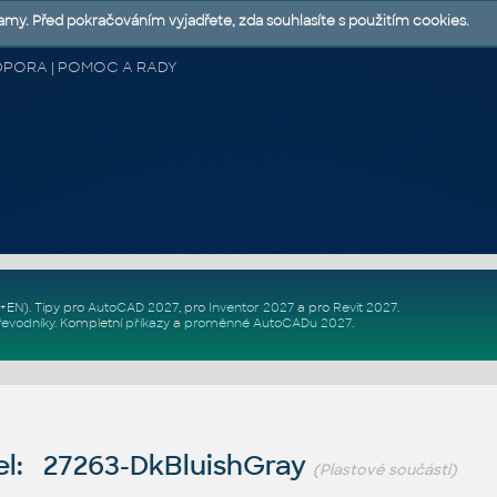
lamy. Před pokračováním vyjadřete, zda souhlasíte s použitím cookies.
 PODPORA | POMOC A RADY
Z+EN)
. Tipy pro
AutoCAD 2027
, pro
Inventor 2027
a pro
Revit 2027
.
řevodníky
.
Kompletní
příkazy
a
proměnné AutoCADu 2027
.
l: 27263-DkBluishGray
(Plastové součásti)