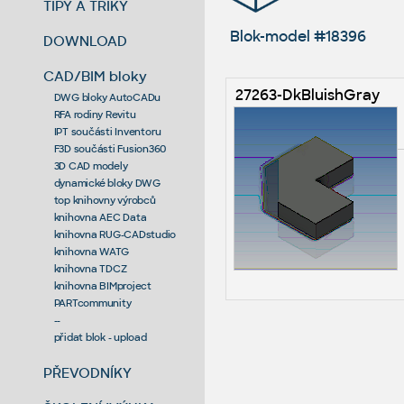
TIPY A TRIKY
Blok-model #18396
DOWNLOAD
CAD/BIM bloky
27263-DkBluishGray
DWG bloky AutoCADu
RFA rodiny Revitu
IPT součásti Inventoru
F3D součásti Fusion360
3D CAD modely
dynamické bloky DWG
top knihovny výrobců
knihovna AEC Data
knihovna RUG-CADstudio
knihovna WATG
knihovna TDCZ
knihovna BIMproject
PARTcommunity
--
přidat blok - upload
PŘEVODNÍKY