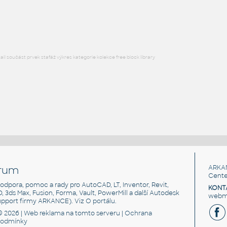
Lego 10247-DkBluishGray
IPT
Plastové součásti
l součást prvek stafáž výkres kategorie kolekce free block library
rum
ARKA
Cente
, podpora, pomoc a rady pro AutoCAD, LT, Inventor, Revit,
KONT
3D, 3ds Max, Fusion, Forma, Vault, PowerMill a další Autodesk
webma
support firmy ARKANCE). Viz
O portálu
.
© 2026 |
Web reklama
na tomto serveru |
Ochrana
podmínky