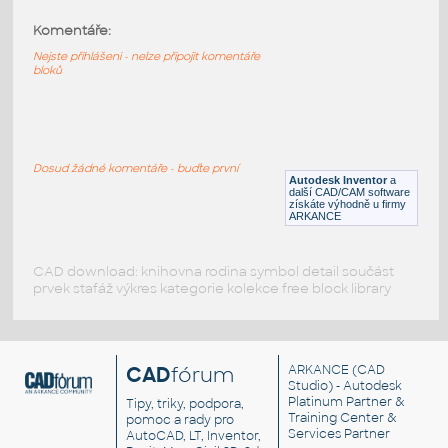
Komentáře:
11211-LtBluishGray
:
Lego 11211-LtBluishGray
Nejste přihlášeni - nelze připojit komentáře
bloků
IPT
Plastové součásti
11203-LtBluishGray
:
Lego 11203-LtBluishGray
Dosud žádné komentáře - buďte první
Autodesk Inventor
a
IPT
Plastové součásti
další CAD/CAM software
získáte výhodně u firmy
ARKANCE
CAD download: knihovna rodina symbol detail součást
prvek stafáž výkres kategorie kolekce free block library
CAD
fórum
ARKANCE
(CAD
Studio) - Autodesk
Platinum Partner &
Tipy, triky, podpora,
Training Center &
pomoc a rady pro
Services Partner
AutoCAD, LT, Inventor,