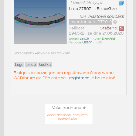
-LtBluishGray.ipt
Lego 27507-LtBluishGray
kat:
Plastové součásti
Inventor part IPT2019
Velikost
Staženo:
5
x
294,5kB
• ze dne
21.06.2020
Umístil:
LatCh^
• Autor:
D.Kohfeld
•
Výrobce:
LEGO^
•
md5:
d2230565051ce95e7465c523181ca282
Lego
piece
kostka
Blok je k dispozici jen pro registrované členy webu
CADforum.cz. Přihlaste se -
registrace
je bezplatná.
Vaše hodnocení:
Nejste přihlášeni - nemůžete
hodnotit blok