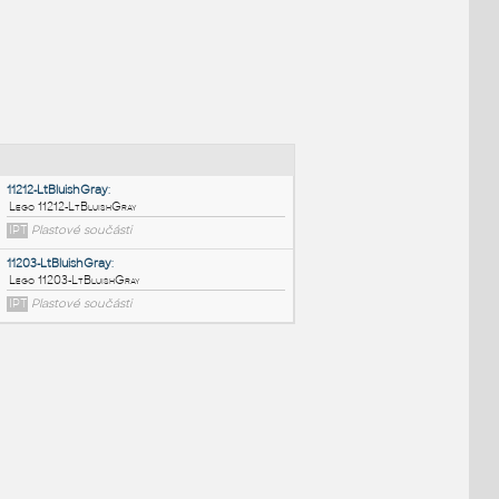
NÉ BLOKY
:
11212-LtBluishGray
:
Lego 11212-LtBluishGray
IPT
Plastové součásti
11203-LtBluishGray
: