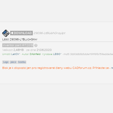
◄ DOWNLOAD
29096-LtBluishGray.ipt
Lego 29096-LtBluishGray
Inventor part IPT2019
Velikost
2,48MB
• ze dne
21.06.2020
Umístil:
LatCh^
• Autor:
D.Kohfeld
• Výrobce:
LEGO^
•
md5: 5b50db5b5dde1191f6fb759adde3e
Lego
piece
kostka
Blok je k dispozici jen pro registrované členy webu CADforum.cz. Přihlaste se -
r