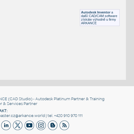
Lego 11203-LtBluishGray
IPT
Plastové součásti
Autodesk Inventor
a
další CAD/CAM software
získáte výhodně u firmy
ARKANCE
NCE
(CAD Studio) - Autodesk Platinum Partner & Training
r & Services Partner
AKT:
ster.cz@arkance.world | tel. +420 910 970 111