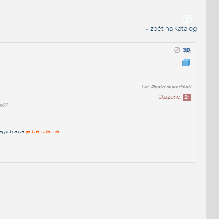
« zpět na Katalog
kat:
Plastové součásti
Staženo:
2
x
e67
egistrace
je bezplatná.