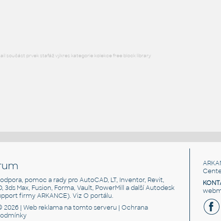
Lego 11211-LtBluishGray
IPT
Plastové součásti
l součást prvek stafáž výkres kategorie kolekce free block library
rum
ARKA
Cente
, podpora, pomoc a rady pro AutoCAD, LT, Inventor, Revit,
KONT
3D, 3ds Max, Fusion, Forma, Vault, PowerMill a další Autodesk
webma
support firmy ARKANCE). Viz
O portálu
.
© 2026 |
Web reklama
na tomto serveru |
Ochrana
podmínky