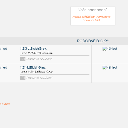
Vaše hodnocení:
Nejste přihlášeni - nemůžete
hodnotit blok
PODOB
11213-LtBluishGray
:
ře bloků
Lego 11213-LtBluishGray
IPT
Plastové součásti
11211-LtBluishGray
: