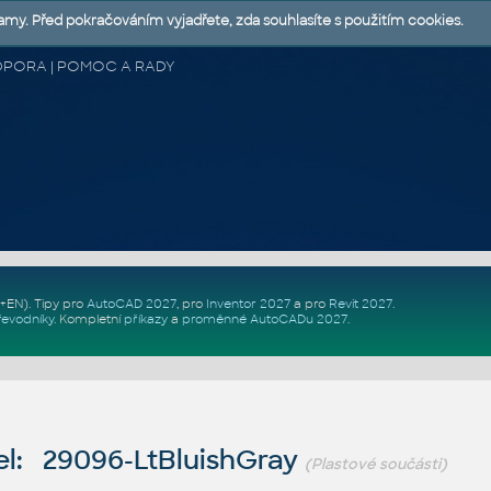
lamy. Před pokračováním vyjadřete, zda souhlasíte s použitím cookies.
 PODPORA | POMOC A RADY
Z+EN)
. Tipy pro
AutoCAD 2027
, pro
Inventor 2027
a pro
Revit 2027
.
řevodníky
.
Kompletní
příkazy
a
proměnné AutoCADu 2027
.
l: 29096-LtBluishGray
(Plastové součásti)