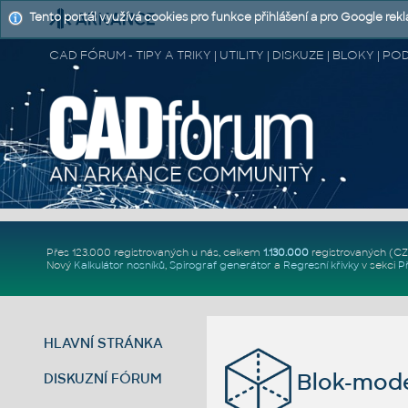
Tento portál využívá cookies pro funkce přihlášení a pro Google rek
CAD FÓRUM - TIPY A TRIKY | UTILITY | DISKUZE | BLOKY |
Přes 123.000 registrovaných u nás, celkem
1.130.000
registrovaných (C
Nový
Kalkulátor nosníků
,
Spirograf generátor
a
Regresní křivky
v sekci
P
HLAVNÍ STRÁNKA
Blok-mode
DISKUZNÍ FÓRUM