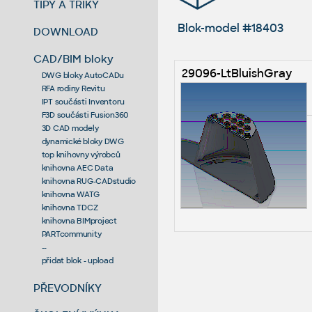
TIPY A TRIKY
Blok-model #18403
DOWNLOAD
CAD/BIM bloky
29096-LtBluishGray
DWG bloky AutoCADu
RFA rodiny Revitu
IPT součásti Inventoru
F3D součásti Fusion360
3D CAD modely
dynamické bloky DWG
top knihovny výrobců
knihovna AEC Data
knihovna RUG-CADstudio
knihovna WATG
knihovna TDCZ
knihovna BIMproject
PARTcommunity
--
přidat blok - upload
PŘEVODNÍKY