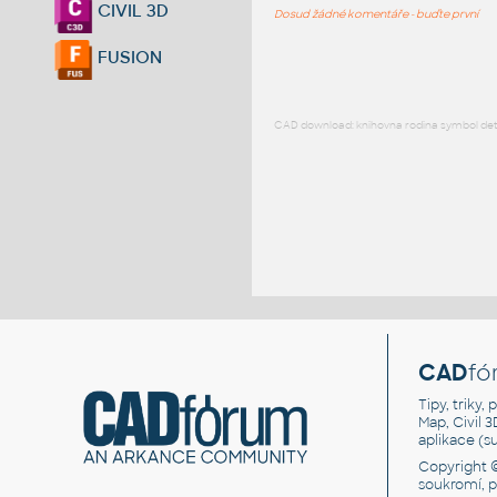
CIVIL 3D
Dosud žádné komentáře - buďte první
FUSION
CAD download: knihovna rodina symbol detai
CAD
fó
Tipy, triky
Map, Civil 
aplikace (
Copyright 
soukromí, 