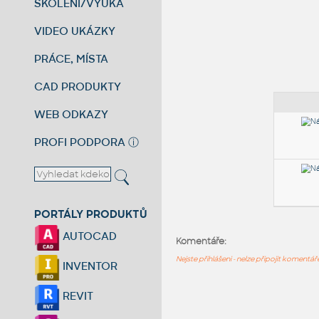
ŠKOLENÍ/VÝUKA
VIDEO UKÁZKY
PRÁCE, MÍSTA
CAD PRODUKTY
WEB ODKAZY
PROFI PODPORA
ⓘ
PORTÁLY PRODUKTŮ
AUTOCAD
Komentáře:
Nejste přihlášeni - nelze připojit komentá
INVENTOR
REVIT