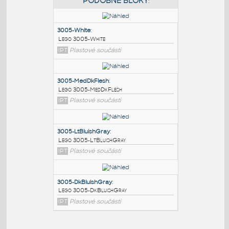
PODOBNÉ BLOKY
:
3005-White
:
Lego 3005-White
IPT
Plastové součásti
3005-MedDkFlesh
:
Lego 3005-MedDkFlesh
IPT
Plastové součásti