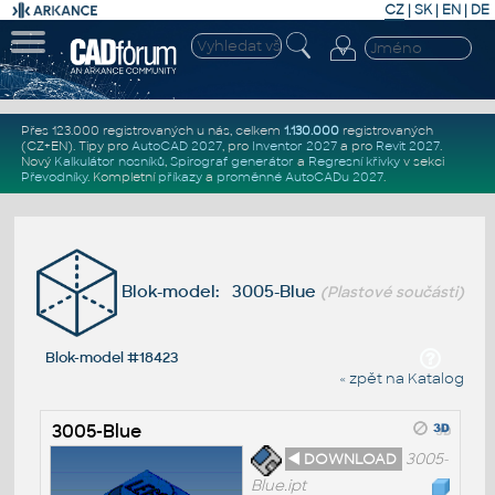
CZ
|
SK
|
EN
|
DE
Přes 123.000 registrovaných u nás, celkem
1.130.000
registrovaných
(CZ+EN)
. Tipy pro
AutoCAD 2027
, pro
Inventor 2027
a pro
Revit 2027
.
Nový
Kalkulátor nosníků
,
Spirograf generátor
a
Regresní křivky
v sekci
Převodníky
.
Kompletní
příkazy
a
proměnné AutoCADu 2027
.
Blok-model: 3005-Blue
(Plastové součásti)
Blok-model #18423
« zpět na Katalog
3005-Blue
◄ DOWNLOAD
3005-
Blue.ipt