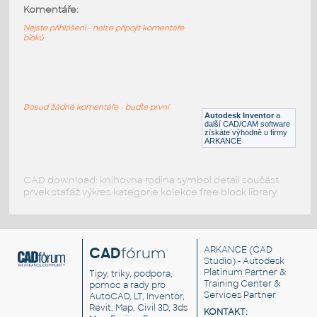
3005-LtBluishGray
:
Komentáře:
Lego 3005-LtBluishGray
Nejste přihlášeni - nelze připojit komentáře
bloků
IPT
Plastové součásti
3005-DkBluishGray
:
Lego 3005-DkBluishGray
Dosud žádné komentáře - buďte první
Autodesk Inventor
a
IPT
Plastové součásti
další CAD/CAM software
získáte výhodně u firmy
ARKANCE
CAD download: knihovna rodina symbol detail součást
prvek stafáž výkres kategorie kolekce free block library
CAD
fórum
ARKANCE
(CAD
Studio) - Autodesk
Platinum Partner &
Tipy, triky, podpora,
Training Center &
pomoc a rady pro
Services Partner
AutoCAD, LT, Inventor,
Revit, Map, Civil 3D, 3ds
KONTAKT: