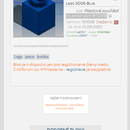
Lego 3005-Blue
kat:
Plastové součásti
Inventor part IPT2019
Velikost
1010kB
Staženo:
1
x
• ze dne
21.06.2020
Umístil:
LatCh^
• Autor:
D.Kohfeld
•
Výrobce:
LEGO^
•
md5:
4a356e1da60ebdf95b8929a8bedbdef6
Lego
piece
kostka
Blok je k dispozici jen pro registrované členy webu
CADforum.cz. Přihlaste se -
registrace
je bezplatná.
Vaše hodnocení:
Nejste přihlášeni - nemůžete
hodnotit blok