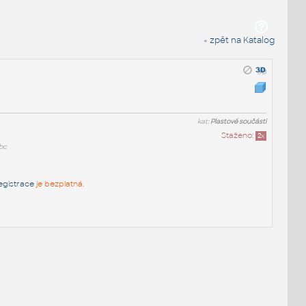
« zpět na Katalog
kat:
Plastové součásti
Staženo:
2
x
bc
egistrace
je bezplatná.