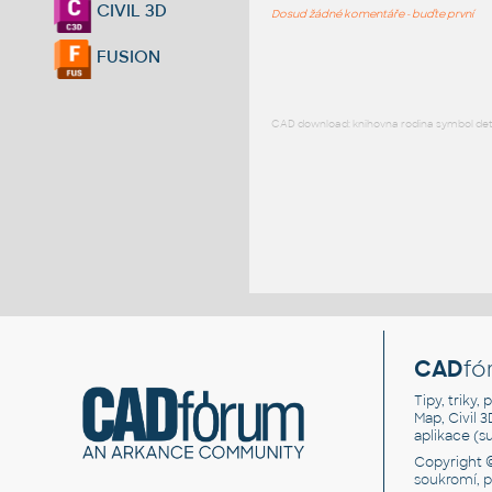
CIVIL 3D
Dosud žádné komentáře - buďte první
FUSION
CAD download: knihovna rodina symbol detai
CAD
fó
Tipy, triky
Map, Civil 
aplikace (
Copyright 
soukromí, 