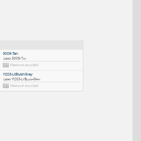
NÉ BLOKY
:
3009-Tan
:
Lego 3009-Tan
IPT
Plastové součásti
11203-LtBluishGray
: