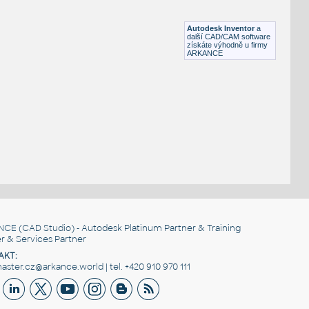
Lego 11203-LtBluishGray
IPT
Plastové součásti
Autodesk Inventor
a
další CAD/CAM software
získáte výhodně u firmy
ARKANCE
NCE
(CAD Studio) - Autodesk Platinum Partner & Training
r & Services Partner
AKT:
ster.cz@arkance.world | tel. +420 910 970 111