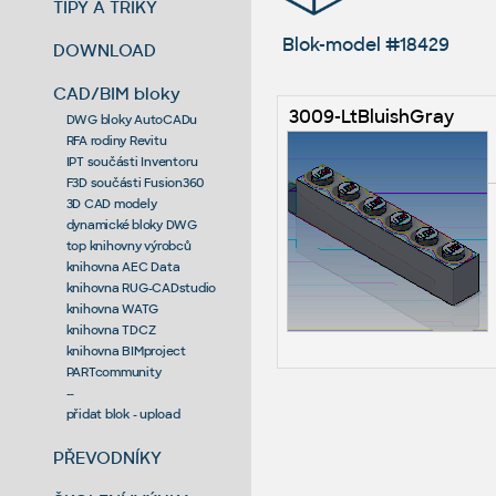
TIPY A TRIKY
Blok-model #18429
DOWNLOAD
CAD/BIM bloky
3009-LtBluishGray
DWG bloky AutoCADu
RFA rodiny Revitu
IPT součásti Inventoru
F3D součásti Fusion360
3D CAD modely
dynamické bloky DWG
top knihovny výrobců
knihovna AEC Data
knihovna RUG-CADstudio
knihovna WATG
knihovna TDCZ
knihovna BIMproject
PARTcommunity
--
přidat blok - upload
PŘEVODNÍKY