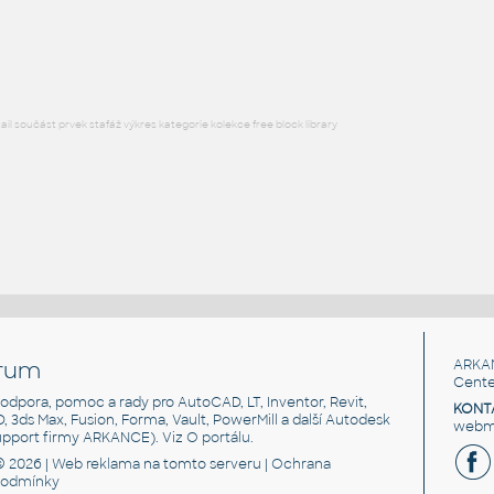
Lego 3009-DkBluishGray
IPT
Plastové součásti
l součást prvek stafáž výkres kategorie kolekce free block library
rum
ARKA
Cente
, podpora, pomoc a rady pro AutoCAD, LT, Inventor, Revit,
KONT
3D, 3ds Max, Fusion, Forma, Vault, PowerMill a další Autodesk
webma
support firmy ARKANCE). Viz
O portálu
.
© 2026 |
Web reklama
na tomto serveru |
Ochrana
podmínky