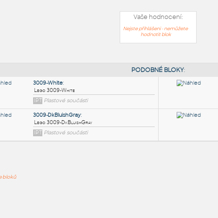
Vaše hodnocení:
Nejste přihlášeni - nemůžete
hodnotit blok
PODOB
3009-White
:
ře bloků
Lego 3009-White
IPT
Plastové součásti
3009-DkBluishGray
: