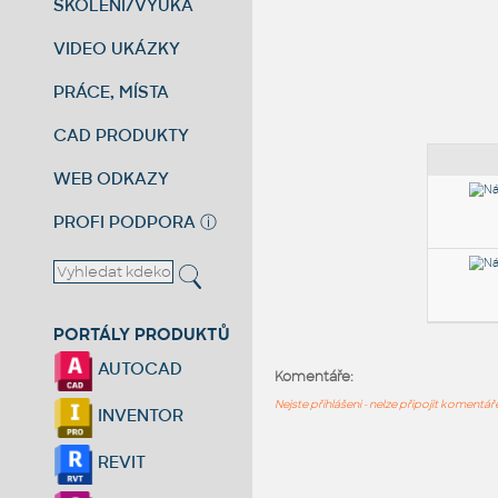
ŠKOLENÍ/VÝUKA
VIDEO UKÁZKY
PRÁCE, MÍSTA
CAD PRODUKTY
WEB ODKAZY
PROFI PODPORA
ⓘ
PORTÁLY PRODUKTŮ
AUTOCAD
Komentáře:
Nejste přihlášeni - nelze připojit komentá
INVENTOR
REVIT