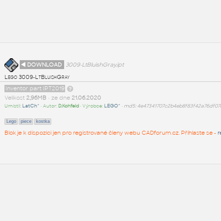
◄ DOWNLOAD
3009-LtBluishGray.ipt
Lego 3009-LtBluishGray
Inventor part IPT2019
Velikost
2,96MB
• ze dne
21.06.2020
Umístil:
LatCh^
• Autor:
D.Kohfeld
• Výrobce:
LEGO^
•
md5: 4e47341707c2b4eb8f83f42a76df07
Lego
piece
kostka
Blok je k dispozici jen pro registrované členy webu CADforum.cz. Přihlaste se -
r