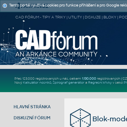
Tento portál využívá cookies pro funkce přihlášení a pro Google rek
CAD FÓRUM - TIPY A TRIKY | UTILITY | DISKUZE | BLOKY |
Přes 123.000 registrovaných u nás, celkem
1.130.000
registrovaných (C
Nový
Kalkulátor nosníků
,
Spirograf generátor
a
Regresní křivky
v sekci
P
HLAVNÍ STRÁNKA
Blok-mode
DISKUZNÍ FÓRUM