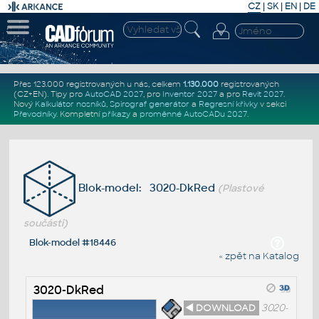
CZ
|
SK
|
EN
|
DE
Přes 123.000 registrovaných u nás, celkem
1.130.000
registrovaných
(CZ+EN)
. Tipy pro
AutoCAD 2027
, pro
Inventor 2027
a pro
Revit 2027
.
Nový
Kalkulátor nosníků
,
Spirograf generátor
a
Regresní křivky
v sekci
Převodníky
.
Kompletní
příkazy
a
proměnné AutoCADu 2027
.
Blok-model: 3020-DkRed
(Plastové
součásti)
Blok-model #18446
« zpět na Katalog
3020-DkRed
◄ DOWNLOAD
3020-