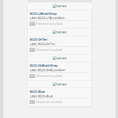
PODOBNÉ BLOKY
:
3020-LtBluishGray
:
Lego 3020-LtBluishGray
IPT
Plastové součásti
3020-DkTan
:
Lego 3020-DkTan
IPT
Plastové součásti