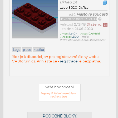
DkRed.ipt
Lego 3020-DkRed
kat:
Plastové součásti
Inventor part IPT2019
Velikost
2,12MB
Staženo:
9
x
• ze dne
21.06.2020
Umístil:
LatCh^
• Autor:
D.Kohfeld
•
Výrobce:
LEGO^
•
md5:
0f11fc1bbf36cce85bfa34feae8fd2ef
Lego
piece
kostka
Blok je k dispozici jen pro registrované členy webu
CADforum.cz. Přihlaste se -
registrace
je bezplatná.
Vaše hodnocení:
Nejste přihlášeni - nemůžete
hodnotit blok