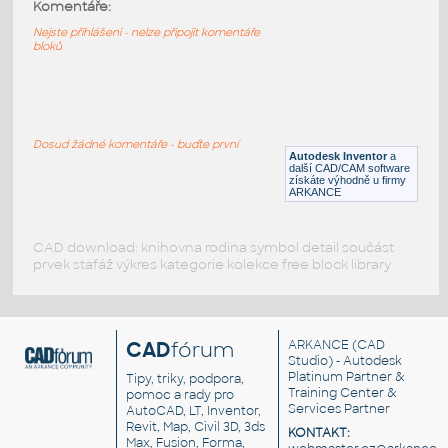
3020-DkBluishGray
:
Komentáře:
Lego 3020-DkBluishGray
Nejste přihlášeni - nelze připojit komentáře
bloků
IPT
Plastové součásti
3020-Blue
:
Lego 3020-Blue
Dosud žádné komentáře - buďte první
Autodesk Inventor
a
IPT
Plastové součásti
další CAD/CAM software
získáte výhodně u firmy
ARKANCE
CAD download: knihovna rodina symbol detail součást
prvek stafáž výkres kategorie kolekce free block library
CAD
fórum
ARKANCE
(CAD
Studio) - Autodesk
Platinum Partner &
Tipy, triky, podpora,
Training Center &
pomoc a rady pro
Services Partner
AutoCAD, LT, Inventor,
Revit, Map, Civil 3D, 3ds
KONTAKT:
Max, Fusion, Forma,