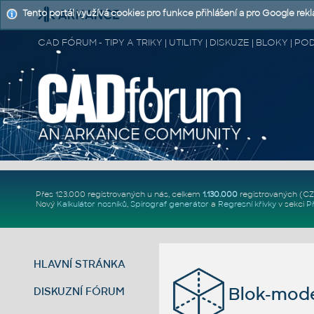
Tento portál využívá cookies pro funkce přihlášení a pro Google rek
CAD FÓRUM - TIPY A TRIKY | UTILITY | DISKUZE | BLOKY |
Přes 123.000 registrovaných u nás, celkem
1.130.000
registrovaných (C
Nový
Kalkulátor nosníků
,
Spirograf generátor
a
Regresní křivky
v sekci
P
HLAVNÍ STRÁNKA
Blok-mod
DISKUZNÍ FÓRUM