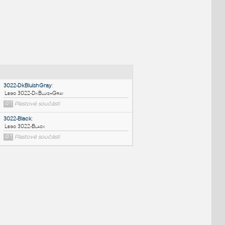
NÉ BLOKY
:
3022-DkBluishGray
:
Lego 3022-DkBluishGray
IPT
Plastové součásti
3022-Black
: