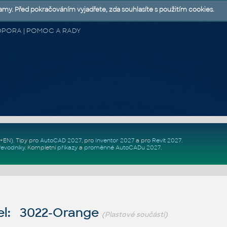
lamy. Před pokračováním vyjadřete, zda souhlasíte s použitím cookies.
 PODPORA | POMOC A RADY
Z+EN)
. Tipy pro
AutoCAD 2027
, pro
Inventor 2027
a pro
Revit 2027
.
řevodníky
.
Kompletní
příkazy
a
proměnné AutoCADu 2027
.
el: 3022-Orange
(Plastové součásti)