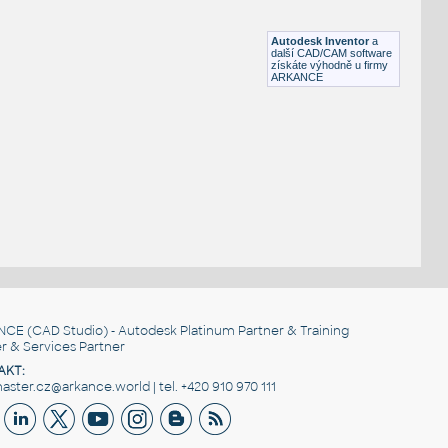
Lego 3022-Black
IPT
Plastové součásti
Autodesk Inventor
a
další CAD/CAM software
získáte výhodně u firmy
ARKANCE
NCE
(CAD Studio) - Autodesk Platinum Partner & Training
r & Services Partner
AKT:
ster.cz@arkance.world | tel. +420 910 970 111