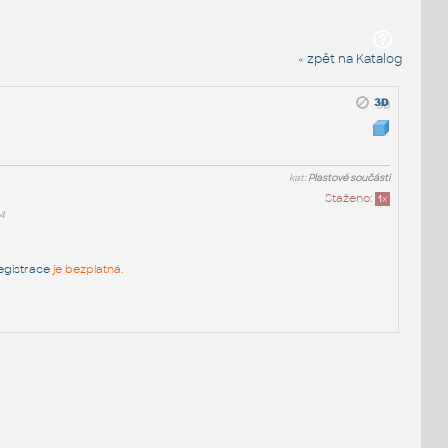
« zpět na Katalog
kat:
Plastové součásti
Staženo:
1
x
4
egistrace
je bezplatná.