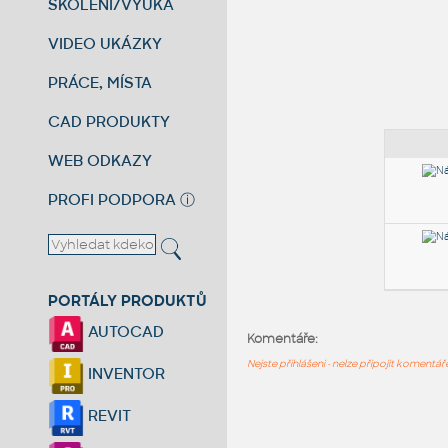
ŠKOLENÍ/VÝUKA
VIDEO UKÁZKY
PRÁCE, MÍSTA
CAD PRODUKTY
WEB ODKAZY
PROFI PODPORA
ⓘ
PORTÁLY PRODUKTŮ
AUTOCAD
Komentáře:
Nejste přihlášeni - nelze připojit komentá
INVENTOR
REVIT