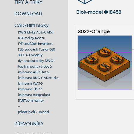
TIPY A TRIKY
Blok-model #18458
DOWNLOAD
CAD/BIM bloky
3022-Orange
DWG bloky AutoCADu
RFA rodiny Revitu
IPT součásti Inventoru
F3D součásti Fusion360
3D CAD modely
dynamické bloky DWG
top knihovny výrobců
knihovna AEC Data
knihovna RUG-CADstudio
knihovna WATG
knihovna TDCZ
knihovna BIMproject
PARTcommunity
--
přidat blok - upload
PŘEVODNÍKY