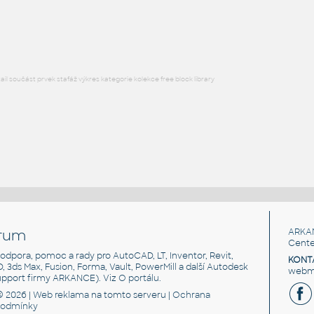
Lego 3022-Blue
IPT
Plastové součásti
l součást prvek stafáž výkres kategorie kolekce free block library
rum
ARKA
Cente
, podpora, pomoc a rady pro AutoCAD, LT, Inventor, Revit,
KONT
3D, 3ds Max, Fusion, Forma, Vault, PowerMill a další Autodesk
webma
support firmy ARKANCE). Viz
O portálu
.
© 2026 |
Web reklama
na tomto serveru |
Ochrana
podmínky