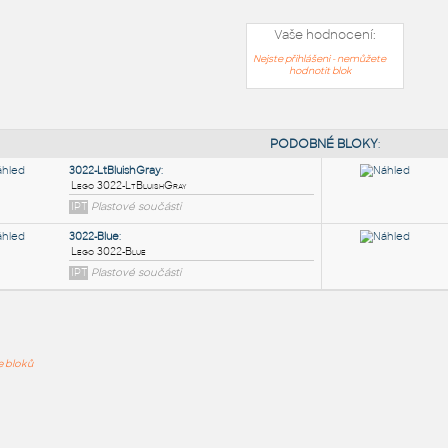
Vaše hodnocení:
Nejste přihlášeni - nemůžete
hodnotit blok
PODOB
3022-LtBluishGray
:
ře bloků
Lego 3022-LtBluishGray
IPT
Plastové součásti
3022-Blue
: