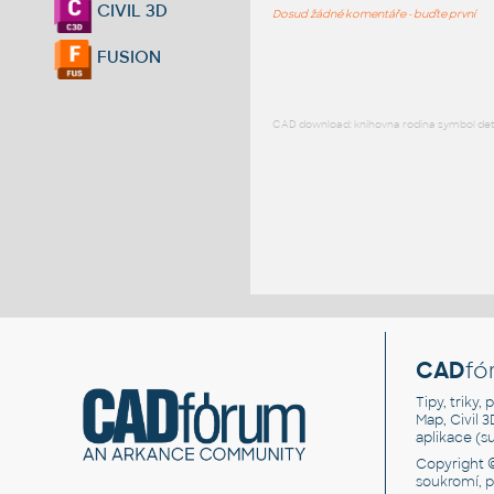
CIVIL 3D
Dosud žádné komentáře - buďte první
FUSION
CAD download: knihovna rodina symbol detai
CAD
fó
Tipy, triky
Map, Civil 
aplikace (
Copyright 
soukromí, 