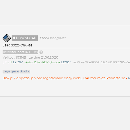
◄ DOWNLOAD
3022-Orange.ipt
Lego 3022-Orange
Inventor part IPT2019
Velikost
1,53MB
• ze dne
21.06.2020
Umístil:
LatCh^
• Autor:
D.Kohfeld
• Výrobce:
LEGO^
•
md5: ee7ff1e87166c59f2d637295711b46e
Lego
piece
kostka
Blok je k dispozici jen pro registrované členy webu CADforum.cz. Přihlaste se -
r