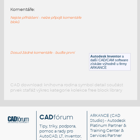
Komentáře:
10247-DkBluishGray
:
Lego 10247-DkBluishGray
Nejste přihlášeni - nelze připojit komentáře
bloků
IPT
Plastové součásti
10197-DkBluishGray
:
Lego 10197-DkBluishGray
Dosud žádné komentáře - buďte první
Autodesk Inventor
a
IPT
Plastové součásti
další CAD/CAM software
získáte výhodně u firmy
ARKANCE
CAD download: knihovna rodina symbol detail součást
prvek stafáž výkres kategorie kolekce free block library
CAD
fórum
ARKANCE
(CAD
Studio) - Autodesk
Platinum Partner &
Tipy, triky, podpora,
Training Center &
pomoc a rady pro
Services Partner
AutoCAD, LT, Inventor,