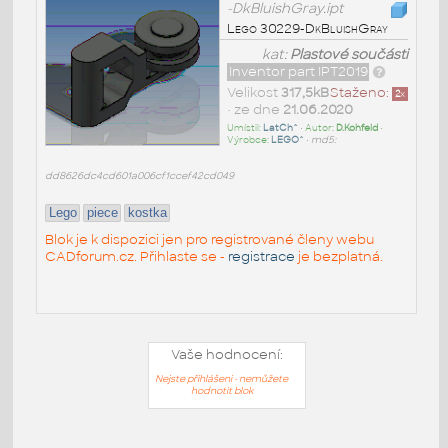
-DkBluishGray.ipt
Lego 30229-DkBluishGray
kat:
Plastové součásti
Inventor part IPT2019
Velikost
317,5kB
Staženo:
2
x
• ze dne
21.06.2020
Umístil:
LatCh^
• Autor:
D.Kohfeld
•
Výrobce:
LEGO^
•
md5:
dd8626dc4cd601a006cf1ccef42cd049
Lego
piece
kostka
Blok je k dispozici jen pro registrované členy webu
CADforum.cz. Přihlaste se -
registrace
je bezplatná.
Vaše hodnocení:
Nejste přihlášeni - nemůžete
hodnotit blok