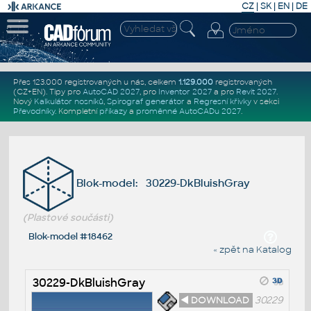
CZ
|
SK
|
EN
|
DE
Přes 123.000 registrovaných u nás, celkem
1.129.000
registrovaných
(CZ+EN)
. Tipy pro
AutoCAD 2027
, pro
Inventor 2027
a pro
Revit 2027
.
Nový
Kalkulátor nosníků
,
Spirograf generátor
a
Regresní křivky
v sekci
Převodníky
.
Kompletní
příkazy
a
proměnné AutoCADu 2027
.
Blok-model: 30229-DkBluishGray
(Plastové součásti)
Blok-model #18462
« zpět na Katalog
30229-DkBluishGray
◄ DOWNLOAD
30229