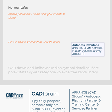
Komentáře:
10247-DkBluishGray
:
Lego 10247-DkBluishGray
Nejste přihlášeni - nelze připojit komentáře
bloků
IPT
Plastové součásti
10197-DkBluishGray
:
Lego 10197-DkBluishGray
Dosud žádné komentáře - buďte první
Autodesk Inventor
a
IPT
Plastové součásti
další CAD/CAM software
získáte výhodně u firmy
ARKANCE
CAD download: knihovna rodina symbol detail součást
prvek stafáž výkres kategorie kolekce free block library
CAD
fórum
ARKANCE
(CAD
Studio) - Autodesk
Platinum Partner &
Tipy, triky, podpora,
Training Center &
pomoc a rady pro
Services Partner
AutoCAD, LT, Inventor,