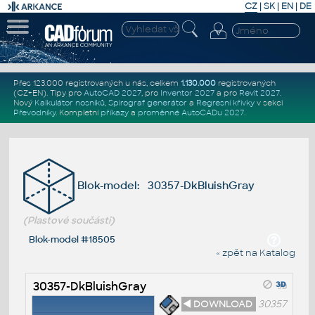
CZ
|
SK
|
EN
|
DE
Přes 123.000 registrovaných u nás, celkem
1.130.000
registrovaných
(CZ+EN)
. Tipy pro
AutoCAD 2027
, pro
Inventor 2027
a pro
Revit 2027
.
Nový
Kalkulátor nosníků
,
Spirograf generátor
a
Regresní křivky
v sekci
Převodníky
.
Kompletní
příkazy
a
proměnné AutoCADu 2027
.
Blok-model: 30357-DkBluishGray
(Plastové součásti)
Blok-model #18505
« zpět na Katalog
30357-DkBluishGray
◄ DOWNLOAD
30357