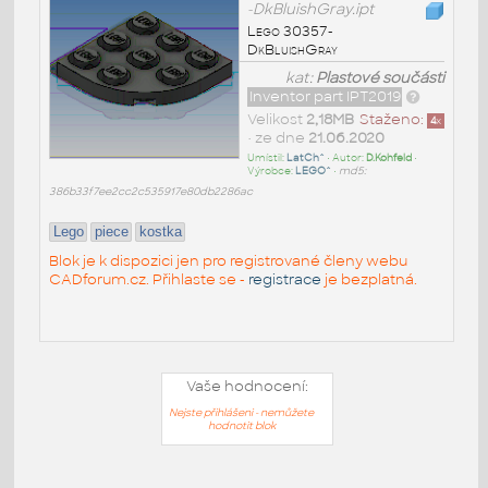
-DkBluishGray.ipt
Lego 30357-
DkBluishGray
kat:
Plastové součásti
Inventor part IPT2019
Velikost
2,18MB
Staženo:
4
x
• ze dne
21.06.2020
Umístil:
LatCh^
• Autor:
D.Kohfeld
•
Výrobce:
LEGO^
•
md5:
386b33f7ee2cc2c535917e80db2286ac
Lego
piece
kostka
Blok je k dispozici jen pro registrované členy webu
CADforum.cz. Přihlaste se -
registrace
je bezplatná.
Vaše hodnocení:
Nejste přihlášeni - nemůžete
hodnotit blok