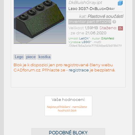
DkBluishGray.ipt
Lego 3037-DkBluishGray
kat:
Plastové součásti
Inventor part IPT2019
Velikost
1,59MB
Staženo:
2
x
• ze dne
21.06.2020
Umístil:
LatCh^
• Autor:
D.Kohfeld
•
Výrobce:
LEGO^
•
md5:
739e47b5a2a1a7f71936be92b9784711
Lego
piece
kostka
Blok je k dispozici jen pro registrované členy webu
CADforum.cz. Přihlaste se -
registrace
je bezplatná.
Vaše hodnocení:
Nejste přihlášeni - nemůžete
hodnotit blok