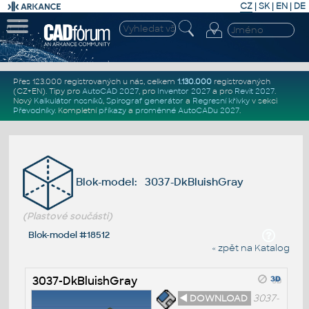
CZ
|
SK
|
EN
|
DE
Přes 123.000 registrovaných u nás, celkem
1.130.000
registrovaných
(CZ+EN)
. Tipy pro
AutoCAD 2027
, pro
Inventor 2027
a pro
Revit 2027
.
Nový
Kalkulátor nosníků
,
Spirograf generátor
a
Regresní křivky
v sekci
Převodníky
.
Kompletní
příkazy
a
proměnné AutoCADu 2027
.
Blok-model: 3037-DkBluishGray
(Plastové součásti)
Blok-model #18512
« zpět na Katalog
3037-DkBluishGray
◄ DOWNLOAD
3037-