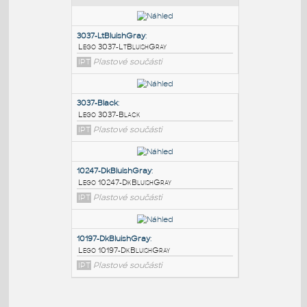
PODOBNÉ BLOKY
:
3037-LtBluishGray
:
Lego 3037-LtBluishGray
IPT
Plastové součásti
3037-Black
:
Lego 3037-Black
IPT
Plastové součásti