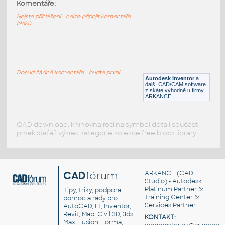
10247-DkBluishGray
:
Komentáře:
Lego 10247-DkBluishGray
Nejste přihlášeni - nelze připojit komentáře
bloků
IPT
Plastové součásti
10197-DkBluishGray
:
Lego 10197-DkBluishGray
Dosud žádné komentáře - buďte první
Autodesk Inventor
a
IPT
Plastové součásti
další CAD/CAM software
získáte výhodně u firmy
ARKANCE
CAD download: knihovna rodina symbol detail součást
prvek stafáž výkres kategorie kolekce free block library
CAD
fórum
ARKANCE
(CAD
Studio) - Autodesk
Platinum Partner &
Tipy, triky, podpora,
Training Center &
pomoc a rady pro
Services Partner
AutoCAD, LT, Inventor,
Revit, Map, Civil 3D, 3ds
KONTAKT:
Max, Fusion, Forma,