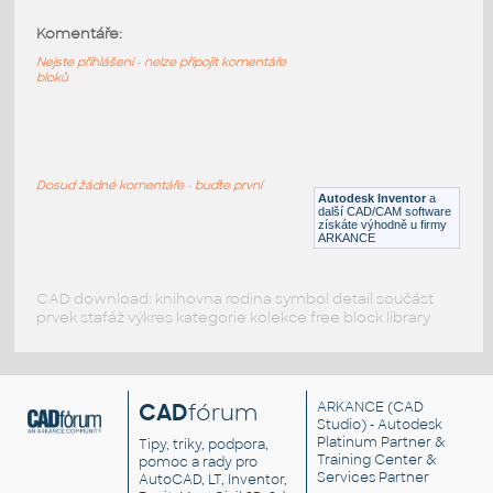
Komentáře:
11211-LtBluishGray
:
Lego 11211-LtBluishGray
Nejste přihlášeni - nelze připojit komentáře
bloků
IPT
Plastové součásti
11203-LtBluishGray
:
Lego 11203-LtBluishGray
Dosud žádné komentáře - buďte první
Autodesk Inventor
a
IPT
Plastové součásti
další CAD/CAM software
získáte výhodně u firmy
ARKANCE
CAD download: knihovna rodina symbol detail součást
prvek stafáž výkres kategorie kolekce free block library
CAD
fórum
ARKANCE
(CAD
Studio) - Autodesk
Platinum Partner &
Tipy, triky, podpora,
Training Center &
pomoc a rady pro
Services Partner
AutoCAD, LT, Inventor,