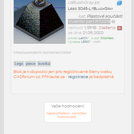
LtBluishGray.ipt
Lego 3045-LtBluishGray
kat:
Plastové součásti
Inventor part IPT2019
Velikost
1,18MB
•
Staženo:
4
x
ze dne
21.06.2020
Umístil:
LatCh^
• Autor:
D.Kohfeld
•
Výrobce:
LEGO^
•
md5:
019de2ada5d8d01c7a425b50a5303058
Lego
piece
kostka
Blok je k dispozici jen pro registrované členy webu
CADforum.cz. Přihlaste se -
registrace
je bezplatná.
Vaše hodnocení:
Nejste přihlášeni - nemůžete
hodnotit blok