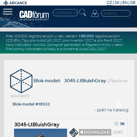
CZ
|
SK
|
EN
|
DE
Přes 123.000 registrovaných u nás, celkem
1.130.000
registrovaných
(CZ+EN)
. Tipy pro
AutoCAD 2027
, pro
Inventor 2027
a pro
Revit 2027
.
Nový
Kalkulátor nosníků
,
Spirograf generátor
a
Regresní křivky
v sekci
Převodníky
.
Kompletní
příkazy
a
proměnné AutoCADu 2027
.
Blok-model: 3045-LtBluishGray
(Plastové
součásti)
Blok-model #18533
« zpět na Katalog
3045-LtBluishGray
◄ DOWNLOAD
3045-