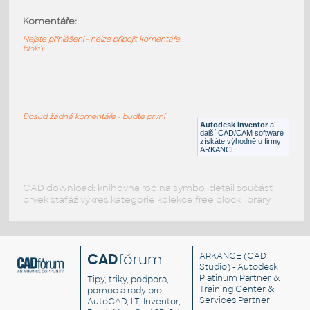
Komentáře:
15712-DkRed
:
Lego 15712-DkRed
Nejste přihlášeni - nelze připojit komentáře
bloků
IPT
Plastové součásti
11477-DkRed
:
Lego 11477-DkRed
Dosud žádné komentáře - buďte první
Autodesk Inventor
a
IPT
Plastové součásti
další CAD/CAM software
získáte výhodně u firmy
ARKANCE
CAD download: knihovna rodina symbol detail součást
prvek stafáž výkres kategorie kolekce free block library
CAD
fórum
ARKANCE
(CAD
Studio) - Autodesk
Platinum Partner &
Tipy, triky, podpora,
Training Center &
pomoc a rady pro
Services Partner
AutoCAD, LT, Inventor,