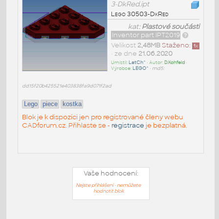
3-DkRed.ipt
Lego 30503-DkRed
kat:
Plastové součásti
Inventor part IPT2019
Velikost
2,48MB
Staženo:
1
x
• ze dne
21.06.2020
Umístil:
LatCh^
• Autor:
D.Kohfeld
•
Výrobce:
LEGO^
•
md5:
dd15f20b425521e403838fa9d071f2ad
Lego
piece
kostka
Blok je k dispozici jen pro registrované členy webu
CADforum.cz. Přihlaste se -
registrace
je bezplatná.
Vaše hodnocení:
Nejste přihlášeni - nemůžete
hodnotit blok