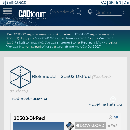
CZ
|
SK
|
EN
|
DE
Přes 123.000 registrovaných u nás, celkem
1.130.000
registrovaných
(CZ+EN)
. Tipy pro
AutoCAD 2027
, pro
Inventor 2027
a pro
Revit 2027
.
Nový
Kalkulátor nosníků
,
Spirograf generátor
a
Regresní křivky
v sekci
Převodníky
.
Kompletní
příkazy
a
proměnné AutoCADu 2027
.
Blok-model: 30503-DkRed
(Plastové
součásti)
Blok-model #18534
« zpět na Katalog
30503-DkRed
◄ DOWNLOAD
3050