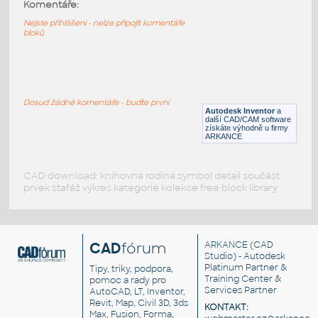
11211-White
:
Komentáře:
Lego 11211-White
Nejste přihlášeni - nelze připojit komentáře
bloků
IPT
Plastové součásti
10247-White
:
Lego 10247-White
Dosud žádné komentáře - buďte první
Autodesk Inventor
a
IPT
Plastové součásti
další CAD/CAM software
získáte výhodně u firmy
ARKANCE
CAD download: knihovna rodina symbol detail součást
prvek stafáž výkres kategorie kolekce free block library
CAD
fórum
ARKANCE
(CAD
Studio) - Autodesk
Platinum Partner &
Tipy, triky, podpora,
Training Center &
pomoc a rady pro
Services Partner
AutoCAD, LT, Inventor,
Revit, Map, Civil 3D, 3ds
KONTAKT:
Max, Fusion, Forma,