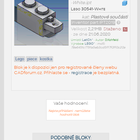
-White.ipt
Lego 30541-White
kat:
Plastové součásti
Inventor part IPT2019
Velikost
2,21MB
Staženo:
1
x
• ze dne
21.06.2020
Umístil:
LatCh^
• Autor:
D.Kohfeld
•
Výrobce:
LEGO^
•
md5:
78e6451c7791a5eb3cd5ff7f0ff0c20a
Lego
piece
kostka
Blok je k dispozici jen pro registrované členy webu
CADforum.cz. Přihlaste se -
registrace
je bezplatná.
Vaše hodnocení:
Nejste přihlášeni - nemůžete
hodnotit blok