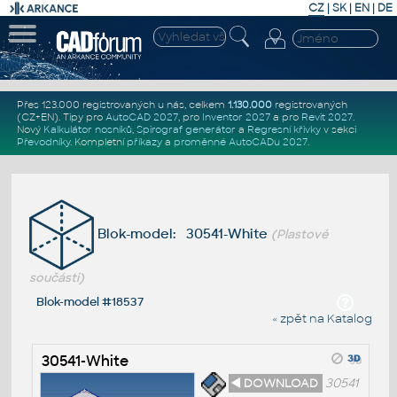
CZ
|
SK
|
EN
|
DE
Přes 123.000 registrovaných u nás, celkem
1.130.000
registrovaných
(CZ+EN)
. Tipy pro
AutoCAD 2027
, pro
Inventor 2027
a pro
Revit 2027
.
Nový
Kalkulátor nosníků
,
Spirograf generátor
a
Regresní křivky
v sekci
Převodníky
.
Kompletní
příkazy
a
proměnné AutoCADu 2027
.
Blok-model: 30541-White
(Plastové
součásti)
Blok-model #18537
« zpět na Katalog
30541-White
◄ DOWNLOAD
30541