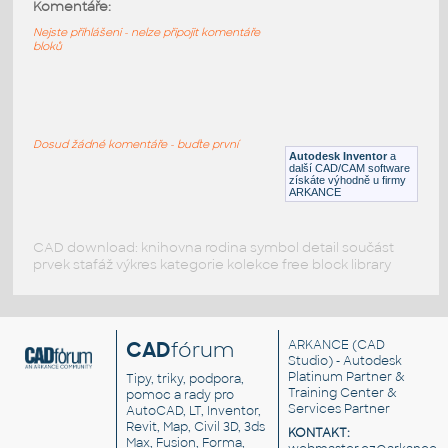
10247-DkBluishGray
:
Komentáře:
Lego 10247-DkBluishGray
Nejste přihlášeni - nelze připojit komentáře
bloků
IPT
Plastové součásti
10197-DkBluishGray
:
Lego 10197-DkBluishGray
Dosud žádné komentáře - buďte první
Autodesk Inventor
a
IPT
Plastové součásti
další CAD/CAM software
získáte výhodně u firmy
ARKANCE
CAD download: knihovna rodina symbol detail součást
prvek stafáž výkres kategorie kolekce free block library
CAD
fórum
ARKANCE
(CAD
Studio) - Autodesk
Platinum Partner &
Tipy, triky, podpora,
Training Center &
pomoc a rady pro
Services Partner
AutoCAD, LT, Inventor,
Revit, Map, Civil 3D, 3ds
KONTAKT:
Max, Fusion, Forma,