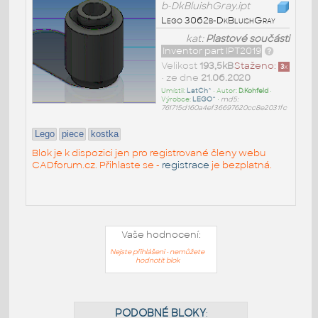
b-DkBluishGray.ipt
Lego 3062b-DkBluishGray
kat:
Plastové součásti
Inventor part IPT2019
Velikost
193,5kB
Staženo:
3
x
• ze dne
21.06.2020
Umístil:
LatCh^
• Autor:
D.Kohfeld
•
Výrobce:
LEGO^
•
md5:
761715d160a4ef36697620cc8e2031fc
Lego
piece
kostka
Blok je k dispozici jen pro registrované členy webu
CADforum.cz. Přihlaste se -
registrace
je bezplatná.
Vaše hodnocení:
Nejste přihlášeni - nemůžete
hodnotit blok