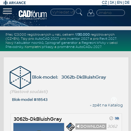
CZ
|
SK
|
EN
|
DE
Přes 123.000 registrovaných u nás, celkem
1.130.000
registrovaných
(CZ+EN)
. Tipy pro
AutoCAD 2027
, pro
Inventor 2027
a pro
Revit 2027
.
Nový
Kalkulátor nosníků
,
Spirograf generátor
a
Regresní křivky
v sekci
Převodníky
.
Kompletní
příkazy
a
proměnné AutoCADu 2027
.
Blok-model: 3062b-DkBluishGray
(Plastové součásti)
Blok-model #18543
« zpět na Katalog
3062b-DkBluishGray
◄ DOWNLOAD
3062