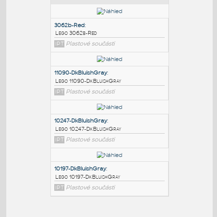
PODOBNÉ BLOKY
:
3062b-Red
:
Lego 3062b-Red
IPT
Plastové součásti
11090-DkBluishGray
:
Lego 11090-DkBluishGray
IPT
Plastové součásti