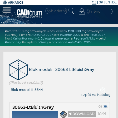
CZ
|
SK
|
EN
|
DE
Přes 123.000 registrovaných u nás, celkem
1.130.000
registrovaných
(CZ+EN)
. Tipy pro
AutoCAD 2027
, pro
Inventor 2027
a pro
Revit 2027
.
Nový
Kalkulátor nosníků
,
Spirograf generátor
a
Regresní křivky
v sekci
Převodníky
.
Kompletní
příkazy
a
proměnné AutoCADu 2027
.
Blok-model: 30663-LtBluishGray
(Plastové součásti)
Blok-model #18544
« zpět na Katalog
30663-LtBluishGray
◄ DOWNLOAD
3066