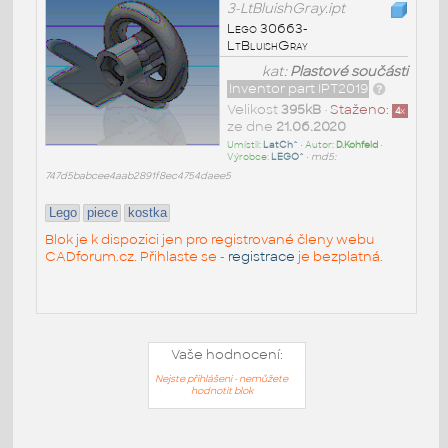
3-LtBluishGray.ipt
Lego 30663-
LtBluishGray
kat:
Plastové součásti
Inventor part IPT2019
Velikost
395kB
•
Staženo:
4
x
ze dne
21.06.2020
Umístil:
LatCh^
• Autor:
D.Kohfeld
•
Výrobce:
LEGO^
•
md5:
747d5babcee4aab2891f8ec4754daee5
Lego
piece
kostka
Blok je k dispozici jen pro registrované členy webu
CADforum.cz. Přihlaste se -
registrace
je bezplatná.
Vaše hodnocení:
Nejste přihlášeni - nemůžete
hodnotit blok