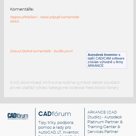
Komentáře:
11211-LtBluishGray
:
Lego 11211-LtBluishGray
Nejste přihlášeni - nelze připojit komentáře
bloků
IPT
Plastové součásti
11203-LtBluishGray
:
Lego 11203-LtBluishGray
Dosud žádné komentáře - buďte první
Autodesk Inventor
a
IPT
Plastové součásti
další CAD/CAM software
získáte výhodně u firmy
ARKANCE
CAD download: knihovna rodina symbol detail součást
prvek stafáž výkres kategorie kolekce free block library
CAD
fórum
ARKANCE
(CAD
Studio) - Autodesk
Platinum Partner &
Tipy, triky, podpora,
Training Center &
pomoc a rady pro
Services Partner
AutoCAD, LT, Inventor,