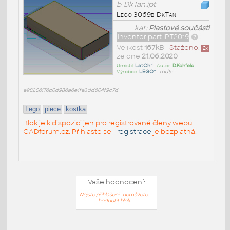
b-DkTan.ipt
Lego 3069b-DkTan
kat:
Plastové součásti
Inventor part IPT2019
Velikost
167kB
•
Staženo:
2
x
ze dne
21.06.2020
Umístil:
LatCh^
• Autor:
D.Kohfeld
•
Výrobce:
LEGO^
•
md5:
e98206176b0d986a6e1fe3dd604f9c7d
Lego
piece
kostka
Blok je k dispozici jen pro registrované členy webu
CADforum.cz. Přihlaste se -
registrace
je bezplatná.
Vaše hodnocení:
Nejste přihlášeni - nemůžete
hodnotit blok