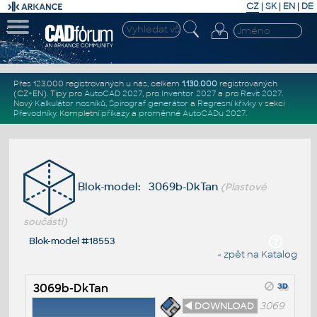
CZ
|
SK
|
EN
|
DE
Přes 123.000 registrovaných u nás, celkem
1.130.000
registrovaných
(CZ+EN)
. Tipy pro
AutoCAD 2027
, pro
Inventor 2027
a pro
Revit 2027
.
Nový
Kalkulátor nosníků
,
Spirograf generátor
a
Regresní křivky
v sekci
Převodníky
.
Kompletní
příkazy
a
proměnné AutoCADu 2027
.
Blok-model: 3069b-DkTan
(Plastové
součásti)
Blok-model #18553
« zpět na Katalog
3069b-DkTan
◄ DOWNLOAD
3069