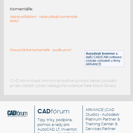
Komentáře:
3069b-DkBluishGray
:
Lego 3069b-DkBluishGray
Nejste přihlášeni - nelze připojit komentáře
bloků
IPT
Plastové součásti
3069b-Black
:
Lego 3069b-Black
Dosud žádné komentáře - buďte první
Autodesk Inventor
a
IPT
Plastové součásti
další CAD/CAM software
získáte výhodně u firmy
ARKANCE
CAD download: knihovna rodina symbol detail součást
prvek stafáž výkres kategorie kolekce free block library
CAD
fórum
ARKANCE
(CAD
Studio) - Autodesk
Platinum Partner &
Tipy, triky, podpora,
Training Center &
pomoc a rady pro
Services Partner
AutoCAD, LT, Inventor,