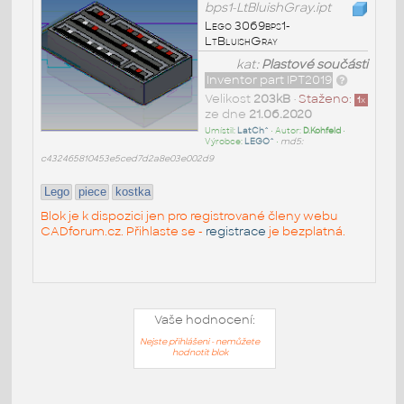
bps1-LtBluishGray.ipt
Lego 3069bps1-
LtBluishGray
kat:
Plastové součásti
Inventor part IPT2019
Velikost
203kB
•
Staženo:
1
x
ze dne
21.06.2020
Umístil:
LatCh^
• Autor:
D.Kohfeld
•
Výrobce:
LEGO^
•
md5:
c432465810453e5ced7d2a8e03e002d9
Lego
piece
kostka
Blok je k dispozici jen pro registrované členy webu
CADforum.cz. Přihlaste se -
registrace
je bezplatná.
Vaše hodnocení:
Nejste přihlášeni - nemůžete
hodnotit blok