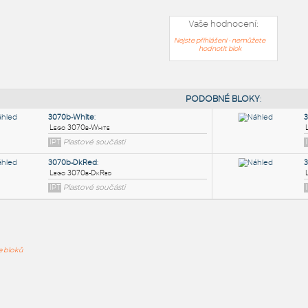
Vaše hodnocení:
Nejste přihlášeni - nemůžete
hodnotit blok
PODOB
3070b-White
:
ře bloků
Lego 3070b-White
IPT
Plastové součásti
3070b-DkRed
: