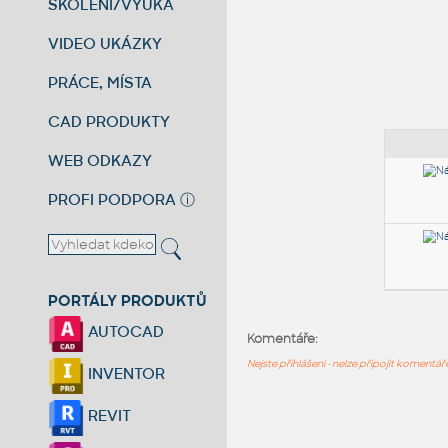
ŠKOLENÍ/VÝUKA
VIDEO UKÁZKY
PRÁCE, MÍSTA
CAD PRODUKTY
WEB ODKAZY
PROFI PODPORA
ⓘ
PORTÁLY PRODUKTŮ
AUTOCAD
Komentáře:
Nejste přihlášeni - nelze připojit komentá
INVENTOR
REVIT