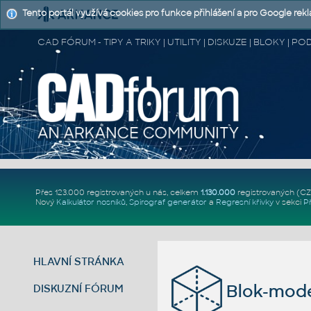
Tento portál využívá cookies pro funkce přihlášení a pro Google rek
CAD FÓRUM - TIPY A TRIKY | UTILITY | DISKUZE | BLOKY |
Přes 123.000 registrovaných u nás, celkem
1.130.000
registrovaných (C
Nový
Kalkulátor nosníků
,
Spirograf generátor
a
Regresní křivky
v sekci
P
HLAVNÍ STRÁNKA
Blok-mod
DISKUZNÍ FÓRUM