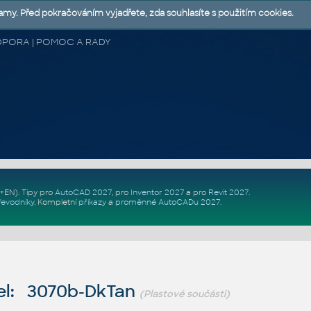
lamy. Před pokračováním vyjadřete, zda souhlasíte s použitím cookies.
 PODPORA | POMOC A RADY
Z+EN)
. Tipy pro
AutoCAD 2027
, pro
Inventor 2027
a pro
Revit 2027
.
řevodníky
.
Kompletní
příkazy
a
proměnné AutoCADu 2027
.
el: 3070b-DkTan
(Plastové součásti)