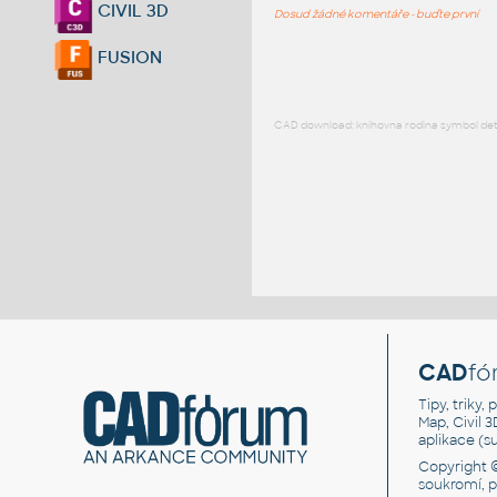
CIVIL 3D
Dosud žádné komentáře - buďte první
FUSION
CAD download: knihovna rodina symbol detai
CAD
fó
Tipy, triky
Map, Civil 
aplikace (
Copyright 
soukromí, 