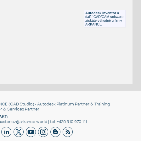
Lego 3070b-DkBluishGray
IPT
Plastové součásti
Autodesk Inventor
a
další CAD/CAM software
získáte výhodně u firmy
ARKANCE
NCE
(CAD Studio) - Autodesk Platinum Partner & Training
r & Services Partner
AKT:
ster.cz@arkance.world | tel. +420 910 970 111