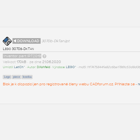
◄ DOWNLOAD
3070b-DkTan.ipt
Lego 3070b-DkTan
Inventor part IPT2019
Velikost
170kB
• ze dne
21.06.2020
Umístil:
LatCh^
• Autor:
D.Kohfeld
• Výrobce:
LEGO^
•
md5: 11f7475844fe82c6ba17861c53d8d0
Lego
piece
kostka
Blok je k dispozici jen pro registrované členy webu CADforum.cz. Přihlaste se -
r