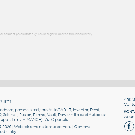
Lego 3070b-DkRed
IPT
Plastové součásti
l součást prvek stafáž výkres kategorie kolekce free block library
rum
ARKA
Cente
, podpora, pomoc a rady pro AutoCAD, LT, Inventor, Revit,
KONT
3D, 3ds Max, Fusion, Forma, Vault, PowerMill a další Autodesk
webma
support firmy ARKANCE). Viz
O portálu
.
© 2026 |
Web reklama
na tomto serveru |
Ochrana
podmínky