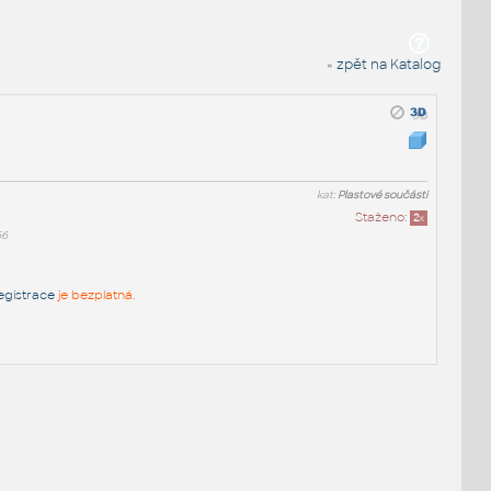
« zpět na Katalog
kat:
Plastové součásti
Staženo:
2
x
66
egistrace
je bezplatná.