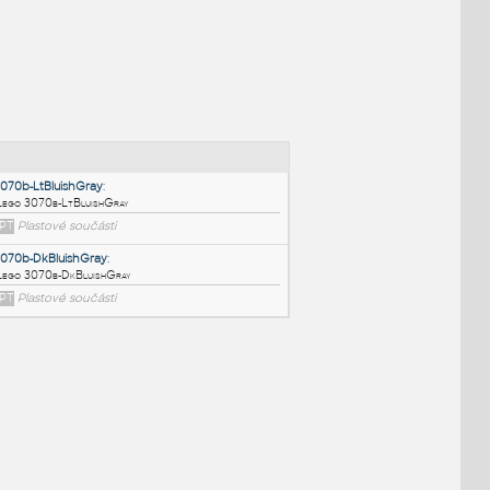
NÉ BLOKY
:
3070b-LtBluishGray
:
Lego 3070b-LtBluishGray
IPT
Plastové součásti
3070b-DkBluishGray
: