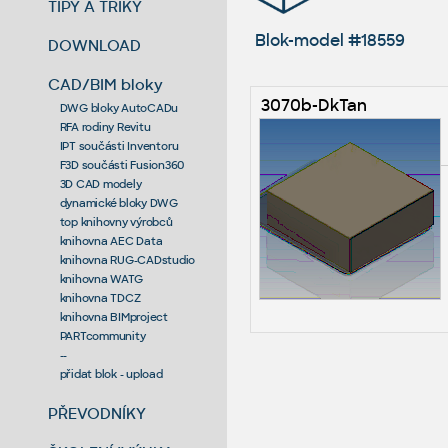
TIPY A TRIKY
Blok-model #18559
DOWNLOAD
CAD/BIM bloky
3070b-DkTan
DWG bloky AutoCADu
RFA rodiny Revitu
IPT součásti Inventoru
F3D součásti Fusion360
3D CAD modely
dynamické bloky DWG
top knihovny výrobců
knihovna AEC Data
knihovna RUG-CADstudio
knihovna WATG
knihovna TDCZ
knihovna BIMproject
PARTcommunity
--
přidat blok - upload
PŘEVODNÍKY