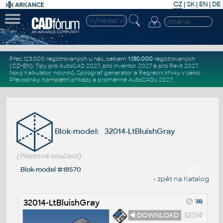
CZ
|
SK
|
EN
|
DE
Přes 123.000 registrovaných u nás, celkem
1.130.000
registrovaných
(CZ+EN)
. Tipy pro
AutoCAD 2027
, pro
Inventor 2027
a pro
Revit 2027
.
Nový
Kalkulátor nosníků
,
Spirograf generátor
a
Regresní křivky
v sekci
Převodníky
.
Kompletní
příkazy
a
proměnné AutoCADu 2027
.
Blok-model: 32014-LtBluishGray
(Plastové součásti)
Blok-model #18570
« zpět na Katalog
32014-LtBluishGray
◄ DOWNLOAD
32014