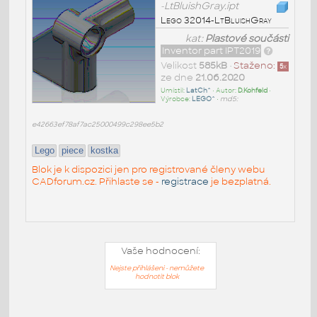
-LtBluishGray.ipt
Lego 32014-LtBluishGray
kat:
Plastové součásti
Inventor part IPT2019
Velikost
585kB
•
Staženo:
5
x
ze dne
21.06.2020
Umístil:
LatCh^
• Autor:
D.Kohfeld
•
Výrobce:
LEGO^
•
md5:
e42663ef78af7ac25000499c298ee5b2
Lego
piece
kostka
Blok je k dispozici jen pro registrované členy webu
CADforum.cz. Přihlaste se -
registrace
je bezplatná.
Vaše hodnocení:
Nejste přihlášeni - nemůžete
hodnotit blok