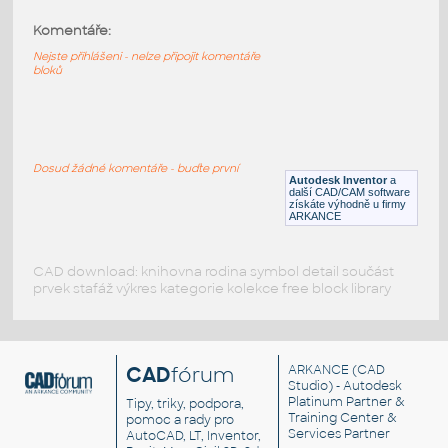
Komentáře:
32014-White
:
Lego 32014-White
Nejste přihlášeni - nelze připojit komentáře
bloků
IPT
Plastové součásti
32014-DkBluishGray
:
Lego 32014-DkBluishGray
Dosud žádné komentáře - buďte první
Autodesk Inventor
a
IPT
Plastové součásti
další CAD/CAM software
získáte výhodně u firmy
ARKANCE
CAD download: knihovna rodina symbol detail součást
prvek stafáž výkres kategorie kolekce free block library
CAD
fórum
ARKANCE
(CAD
Studio) - Autodesk
Platinum Partner &
Tipy, triky, podpora,
Training Center &
pomoc a rady pro
Services Partner
AutoCAD, LT, Inventor,