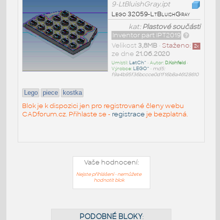
9-LtBluishGray.ipt
Lego 32059-LtBluishGray
kat:
Plastové součásti
Inventor part IPT2019
Velikost
3,8MB
•
Staženo:
2
x
ze dne
21.06.2020
Umístil:
LatCh^
• Autor:
D.Kohfeld
•
Výrobce:
LEGO^
•
md5:
f9a4b95f36bccce0d1f16b8a46128610
Lego
piece
kostka
Blok je k dispozici jen pro registrované členy webu
CADforum.cz. Přihlaste se -
registrace
je bezplatná.
Vaše hodnocení:
Nejste přihlášeni - nemůžete
hodnotit blok