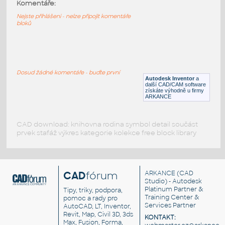
11211-LtBluishGray
:
Komentáře:
Lego 11211-LtBluishGray
Nejste přihlášeni - nelze připojit komentáře
bloků
IPT
Plastové součásti
11203-LtBluishGray
:
Lego 11203-LtBluishGray
Dosud žádné komentáře - buďte první
Autodesk Inventor
a
IPT
Plastové součásti
další CAD/CAM software
získáte výhodně u firmy
ARKANCE
CAD download: knihovna rodina symbol detail součást
prvek stafáž výkres kategorie kolekce free block library
CAD
fórum
ARKANCE
(CAD
Studio) - Autodesk
Platinum Partner &
Tipy, triky, podpora,
Training Center &
pomoc a rady pro
Services Partner
AutoCAD, LT, Inventor,
Revit, Map, Civil 3D, 3ds
KONTAKT:
Max, Fusion, Forma,