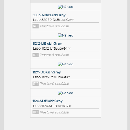
PODOBNÉ BLOKY
:
32059-DkBluishGray
:
Lego 32059-DkBluishGray
IPT
Plastové součásti
11212-LtBluishGray
:
Lego 11212-LtBluishGray
IPT
Plastové součásti