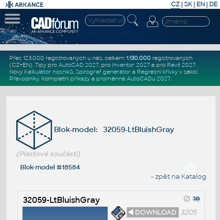
CZ
|
SK
|
EN
|
DE
Přes 123.000 registrovaných u nás, celkem
1.130.000
registrovaných
(CZ+EN)
. Tipy pro
AutoCAD 2027
, pro
Inventor 2027
a pro
Revit 2027
.
Nový
Kalkulátor nosníků
,
Spirograf generátor
a
Regresní křivky
v sekci
Převodníky
.
Kompletní
příkazy
a
proměnné AutoCADu 2027
.
Blok-model: 32059-LtBluishGray
(Plastové součásti)
Blok-model #18584
« zpět na Katalog
32059-LtBluishGray
◄ DOWNLOAD
3205