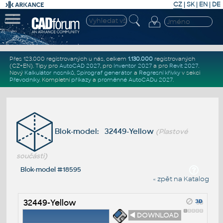
CZ
|
SK
|
EN
|
DE
Přes 123.000 registrovaných u nás, celkem
1.130.000
registrovaných
(CZ+EN)
. Tipy pro
AutoCAD 2027
, pro
Inventor 2027
a pro
Revit 2027
.
Nový
Kalkulátor nosníků
,
Spirograf generátor
a
Regresní křivky
v sekci
Převodníky
.
Kompletní
příkazy
a
proměnné AutoCADu 2027
.
Blok-model: 32449-Yellow
(Plastové
součásti)
Blok-model #18595
« zpět na Katalog
32449-Yellow
◄ DOWNLOAD