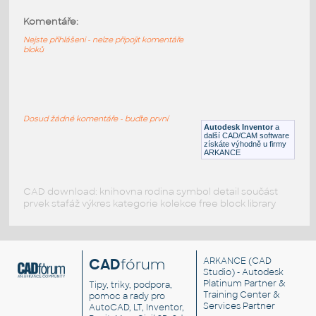
Komentáře:
32449-Black
:
Lego 32449-Black
Nejste přihlášeni - nelze připojit komentáře
bloků
IPT
Plastové součásti
2429-Yellow
:
Lego 2429-Yellow
Dosud žádné komentáře - buďte první
Autodesk Inventor
a
IPT
Plastové součásti
další CAD/CAM software
získáte výhodně u firmy
ARKANCE
CAD download: knihovna rodina symbol detail součást
prvek stafáž výkres kategorie kolekce free block library
CAD
fórum
ARKANCE
(CAD
Studio) - Autodesk
Platinum Partner &
Tipy, triky, podpora,
Training Center &
pomoc a rady pro
Services Partner
AutoCAD, LT, Inventor,