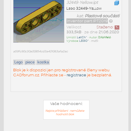
32449-Yellow.ipt
Lego 32449-Yellow
kat:
Plastové součásti
Inventor part IPT2019
Velikost
Staženo:
7
x
333,5kB
• ze dne
21.06.2020
Umístil:
LatCh^
• Autor:
D.Kohfeld
•
Výrobce:
LEGO^
•
md5:
a59fc90c30a00854cd3a401063afa2ac
Lego
piece
kostka
Blok je k dispozici jen pro registrované členy webu
CADforum.cz. Přihlaste se -
registrace
je bezplatná.
Vaše hodnocení:
Nejste přihlášeni - nemůžete
hodnotit blok