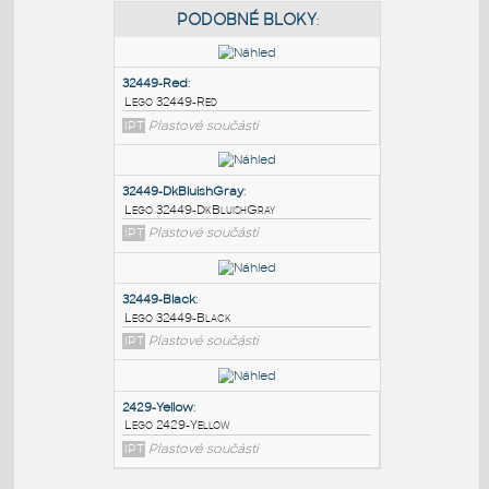
PODOBNÉ BLOKY
:
32449-Red
:
Lego 32449-Red
IPT
Plastové součásti
32449-DkBluishGray
:
Lego 32449-DkBluishGray
IPT
Plastové součásti