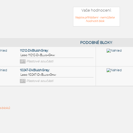
Vaše hodnocení:
Nejste přihlášeni - nemůžete
hodnotit blok
PODOB
11212-DkBluishGray
:
ře bloků
Lego 11212-DkBluishGray
IPT
Plastové součásti
10247-DkBluishGray
: