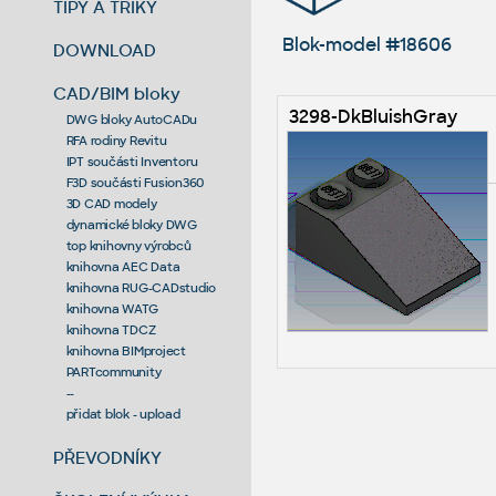
TIPY A TRIKY
Blok-model #18606
DOWNLOAD
CAD/BIM bloky
3298-DkBluishGray
DWG bloky AutoCADu
RFA rodiny Revitu
IPT součásti Inventoru
F3D součásti Fusion360
3D CAD modely
dynamické bloky DWG
top knihovny výrobců
knihovna AEC Data
knihovna RUG-CADstudio
knihovna WATG
knihovna TDCZ
knihovna BIMproject
PARTcommunity
--
přidat blok - upload
PŘEVODNÍKY