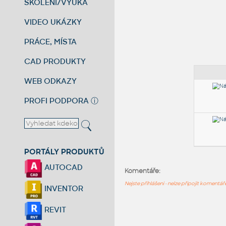
ŠKOLENÍ/VÝUKA
VIDEO UKÁZKY
PRÁCE, MÍSTA
CAD PRODUKTY
WEB ODKAZY
PROFI PODPORA
ⓘ
PORTÁLY PRODUKTŮ
AUTOCAD
Komentáře:
Nejste přihlášeni - nelze připojit komentá
INVENTOR
REVIT