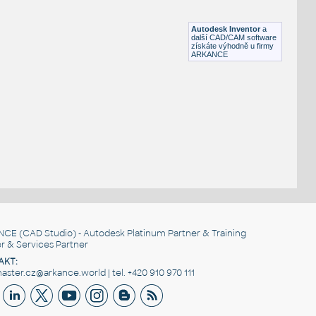
Lego 10197-DkBluishGray
IPT
Plastové součásti
Autodesk Inventor
a
další CAD/CAM software
získáte výhodně u firmy
ARKANCE
NCE
(CAD Studio) - Autodesk Platinum Partner & Training
r & Services Partner
AKT:
ster.cz@arkance.world | tel. +420 910 970 111