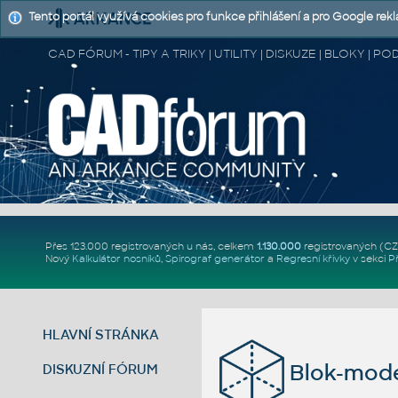
Tento portál využívá cookies pro funkce přihlášení a pro Google rek
CAD FÓRUM - TIPY A TRIKY | UTILITY | DISKUZE | BLOKY |
Přes 123.000 registrovaných u nás, celkem
1.130.000
registrovaných (C
Nový
Kalkulátor nosníků
,
Spirograf generátor
a
Regresní křivky
v sekci
P
HLAVNÍ STRÁNKA
Blok-mode
DISKUZNÍ FÓRUM