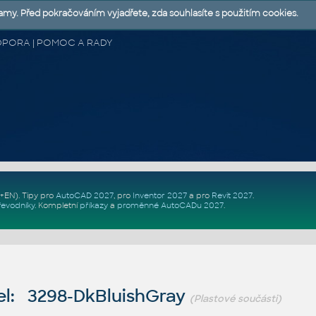
lamy. Před pokračováním vyjadřete, zda souhlasíte s použitím cookies.
 PODPORA | POMOC A RADY
Z+EN)
. Tipy pro
AutoCAD 2027
, pro
Inventor 2027
a pro
Revit 2027
.
řevodníky
.
Kompletní
příkazy
a
proměnné AutoCADu 2027
.
l: 3298-DkBluishGray
(Plastové součásti)