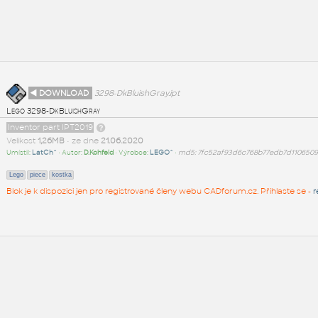
◄ DOWNLOAD
3298-DkBluishGray.ipt
Lego 3298-DkBluishGray
Inventor part IPT2019
Velikost
1,26MB
• ze dne
21.06.2020
Umístil:
LatCh^
• Autor:
D.Kohfeld
• Výrobce:
LEGO^
•
md5: 7fc52af93d6c768b77edb7d110650
Lego
piece
kostka
Blok je k dispozici jen pro registrované členy webu CADforum.cz. Přihlaste se -
r