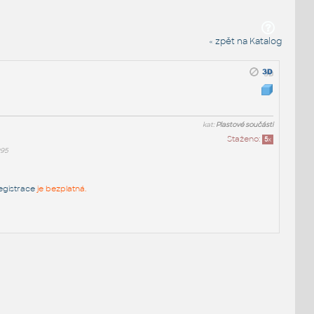
« zpět na Katalog
kat:
Plastové součásti
Staženo:
5
x
995
egistrace
je bezplatná.