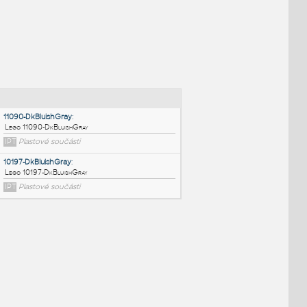
NÉ BLOKY
:
11090-DkBluishGray
:
Lego 11090-DkBluishGray
IPT
Plastové součásti
10197-DkBluishGray
: