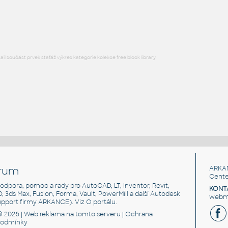
Lego 10247-DkBluishGray
IPT
Plastové součásti
l součást prvek stafáž výkres kategorie kolekce free block library
rum
ARKA
Cente
, podpora, pomoc a rady pro AutoCAD, LT, Inventor, Revit,
KONT
3D, 3ds Max, Fusion, Forma, Vault, PowerMill a další Autodesk
webma
support firmy ARKANCE). Viz
O portálu
.
© 2026 |
Web reklama
na tomto serveru |
Ochrana
podmínky