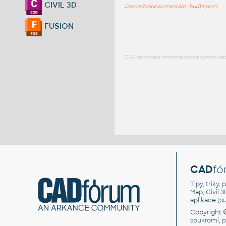
CIVIL 3D
Dosud žádné komentáře - buďte první
FUSION
CAD download: knihovna rodina symbol detai
CAD
fó
Tipy, triky
Map, Civil 
aplikace (
Copyright 
soukromí, 