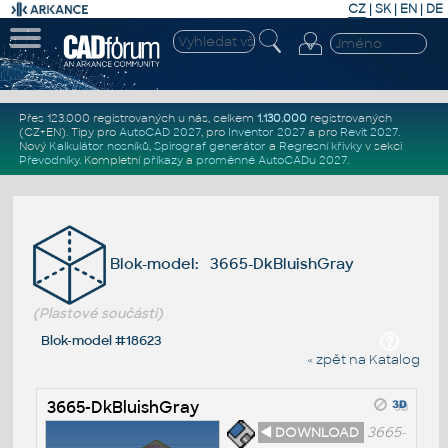
CZ
|
SK
|
EN
|
DE
Přes 123.000 registrovaných u nás, celkem
1.130.000
registrovaných
(CZ+EN)
. Tipy pro
AutoCAD 2027
, pro
Inventor 2027
a pro
Revit 2027
.
Nový
Kalkulátor nosníků
,
Spirograf generátor
a
Regresní křivky
v sekci
Převodníky
.
Kompletní
příkazy
a
proměnné AutoCADu 2027
.
Blok-model: 3665-DkBluishGray
(Plastové součásti)
Blok-model #18623
« zpět na Katalog
3665-DkBluishGray
◄ DOWNLOAD
3665-