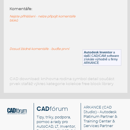
Komentáře:
10247-DkBluishGray
:
Lego 10247-DkBluishGray
Nejste přihlášeni - nelze připojit komentáře
bloků
IPT
Plastové součásti
10197-DkBluishGray
:
Lego 10197-DkBluishGray
Dosud žádné komentáře - buďte první
Autodesk Inventor
a
IPT
Plastové součásti
další CAD/CAM software
získáte výhodně u firmy
ARKANCE
CAD download: knihovna rodina symbol detail součást
prvek stafáž výkres kategorie kolekce free block library
CAD
fórum
ARKANCE
(CAD
Studio) - Autodesk
Platinum Partner &
Tipy, triky, podpora,
Training Center &
pomoc a rady pro
Services Partner
AutoCAD, LT, Inventor,