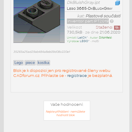
DkBluishGray.ipt
Lego 3665-DkBluishGray
kat:
Plastové součásti
Inventor part IPT2019
Velikost
Staženo:
19
x
730,5kB
• ze dne
21.06.2020
Umístil:
LatCh^
• Autor:
D.Kohfeld
•
Výrobce:
LEGO^
•
md5:
35283a25ad29ab484a8eb09d08c220e1
Lego
piece
kostka
Blok je k dispozici jen pro registrované členy webu
CADforum.cz. Přihlaste se -
registrace
je bezplatná.
Vaše hodnocení:
Nejste přihlášeni - nemůžete
hodnotit blok