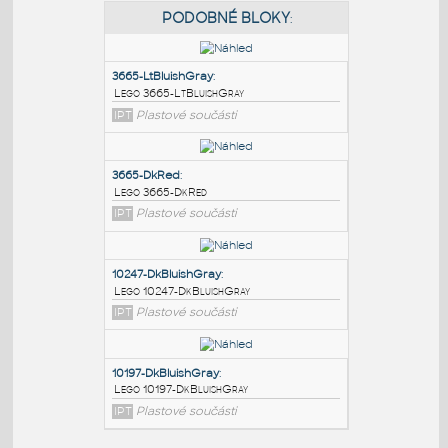
PODOBNÉ BLOKY
:
3665-LtBluishGray
:
Lego 3665-LtBluishGray
IPT
Plastové součásti
3665-DkRed
:
Lego 3665-DkRed
IPT
Plastové součásti