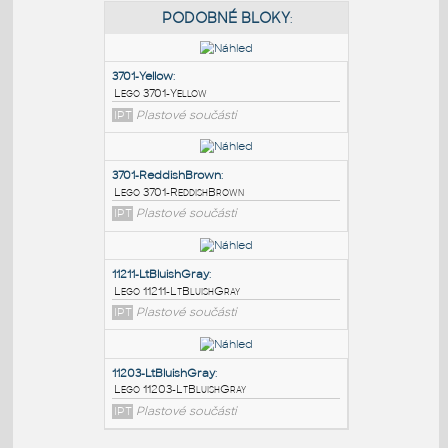
PODOBNÉ BLOKY
:
3701-Yellow
:
Lego 3701-Yellow
IPT
Plastové součásti
3701-ReddishBrown
:
Lego 3701-ReddishBrown
IPT
Plastové součásti