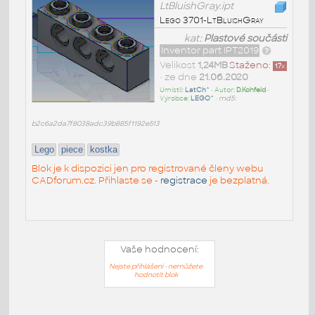
LtBluishGray.ipt
Lego 3701-LtBluishGray
kat:
Plastové součásti
Inventor part IPT2019
Velikost
1,24MB
Staženo:
17
x
• ze dne
21.06.2020
Umístil:
LatCh^
• Autor:
D.Kohfeld
•
Výrobce:
LEGO^
•
md5:
b2c6a2da7f8038adc39b885f1192e513
Lego
piece
kostka
Blok je k dispozici jen pro registrované členy webu
CADforum.cz. Přihlaste se -
registrace
je bezplatná.
Vaše hodnocení:
Nejste přihlášeni - nemůžete
hodnotit blok