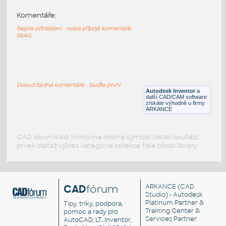
Komentáře:
11211-LtBluishGray
:
Lego 11211-LtBluishGray
Nejste přihlášeni - nelze připojit komentáře
bloků
IPT
Plastové součásti
11203-LtBluishGray
:
Lego 11203-LtBluishGray
Dosud žádné komentáře - buďte první
Autodesk Inventor
a
IPT
Plastové součásti
další CAD/CAM software
získáte výhodně u firmy
ARKANCE
CAD download: knihovna rodina symbol detail součást
prvek stafáž výkres kategorie kolekce free block library
CAD
fórum
ARKANCE
(CAD
Studio) - Autodesk
Platinum Partner &
Tipy, triky, podpora,
Training Center &
pomoc a rady pro
Services Partner
AutoCAD, LT, Inventor,