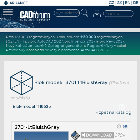
CZ
|
SK
|
EN
|
DE
Přes 123.000 registrovaných u nás, celkem
1.130.000
registrovaných
(CZ+EN)
. Tipy pro
AutoCAD 2027
, pro
Inventor 2027
a pro
Revit 2027
.
Nový
Kalkulátor nosníků
,
Spirograf generátor
a
Regresní křivky
v sekci
Převodníky
.
Kompletní
příkazy
a
proměnné AutoCADu 2027
.
Blok-model: 3701-LtBluishGray
(Plastové
součásti)
Blok-model #18635
« zpět na Katalog
3701-LtBluishGray
◄ DOWNLOAD
3701-