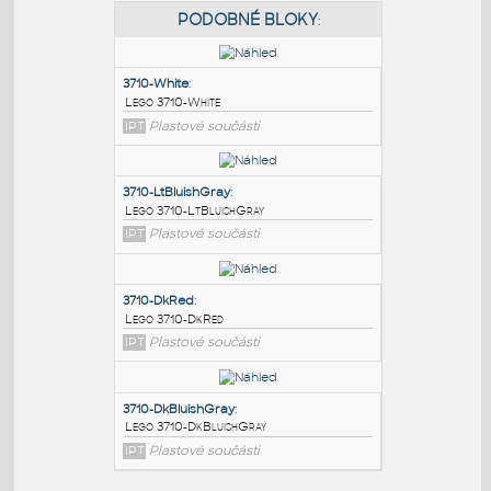
PODOBNÉ BLOKY
:
3710-White
:
Lego 3710-White
IPT
Plastové součásti
3710-LtBluishGray
:
Lego 3710-LtBluishGray
IPT
Plastové součásti