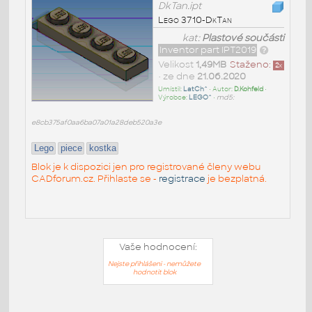
DkTan.ipt
Lego 3710-DkTan
kat:
Plastové součásti
Inventor part IPT2019
Velikost
1,49MB
Staženo:
2
x
• ze dne
21.06.2020
Umístil:
LatCh^
• Autor:
D.Kohfeld
•
Výrobce:
LEGO^
•
md5:
e8cb375af0aa6ba07a01a28deb520a3e
Lego
piece
kostka
Blok je k dispozici jen pro registrované členy webu
CADforum.cz. Přihlaste se -
registrace
je bezplatná.
Vaše hodnocení:
Nejste přihlášeni - nemůžete
hodnotit blok