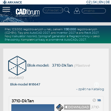
CZ
|
SK
|
EN
|
DE
Přes 123.000 registrovaných u nás, celkem
1.130.000
registrovaných
(CZ+EN)
. Tipy pro
AutoCAD 2027
, pro
Inventor 2027
a pro
Revit 2027
.
Nový
Kalkulátor nosníků
,
Spirograf generátor
a
Regresní křivky
v sekci
Převodníky
.
Kompletní
příkazy
a
proměnné AutoCADu 2027
.
Blok-model: 3710-DkTan
(Plastové
součásti)
Blok-model #18647
« zpět na Katalog
3710-DkTan
◄ DOWNLOAD
3710-