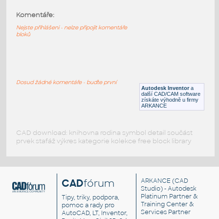
Komentáře:
3710-DkRed
:
Lego 3710-DkRed
Nejste přihlášeni - nelze připojit komentáře
bloků
IPT
Plastové součásti
3710-DkBluishGray
:
Lego 3710-DkBluishGray
Dosud žádné komentáře - buďte první
Autodesk Inventor
a
IPT
Plastové součásti
další CAD/CAM software
získáte výhodně u firmy
ARKANCE
CAD download: knihovna rodina symbol detail součást
prvek stafáž výkres kategorie kolekce free block library
CAD
fórum
ARKANCE
(CAD
Studio) - Autodesk
Platinum Partner &
Tipy, triky, podpora,
Training Center &
pomoc a rady pro
Services Partner
AutoCAD, LT, Inventor,