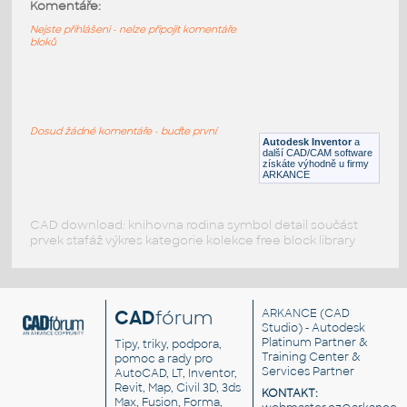
10247-DkBluishGray
:
Komentáře:
Lego 10247-DkBluishGray
Nejste přihlášeni - nelze připojit komentáře
bloků
IPT
Plastové součásti
10197-DkBluishGray
:
Lego 10197-DkBluishGray
Dosud žádné komentáře - buďte první
Autodesk Inventor
a
IPT
Plastové součásti
další CAD/CAM software
získáte výhodně u firmy
ARKANCE
CAD download: knihovna rodina symbol detail součást
prvek stafáž výkres kategorie kolekce free block library
CAD
fórum
ARKANCE
(CAD
Studio) - Autodesk
Platinum Partner &
Tipy, triky, podpora,
Training Center &
pomoc a rady pro
Services Partner
AutoCAD, LT, Inventor,
Revit, Map, Civil 3D, 3ds
KONTAKT:
Max, Fusion, Forma,