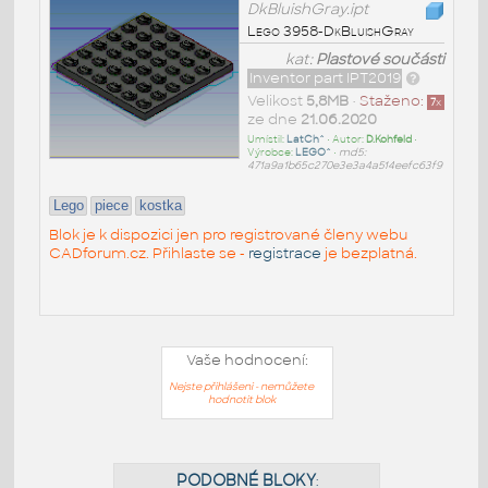
DkBluishGray.ipt
Lego 3958-DkBluishGray
kat:
Plastové součásti
Inventor part IPT2019
Velikost
5,8MB
•
Staženo:
7
x
ze dne
21.06.2020
Umístil:
LatCh^
• Autor:
D.Kohfeld
•
Výrobce:
LEGO^
•
md5:
471a9a1b65c270e3e3a4a514eefc63f9
Lego
piece
kostka
Blok je k dispozici jen pro registrované členy webu
CADforum.cz. Přihlaste se -
registrace
je bezplatná.
Vaše hodnocení:
Nejste přihlášeni - nemůžete
hodnotit blok