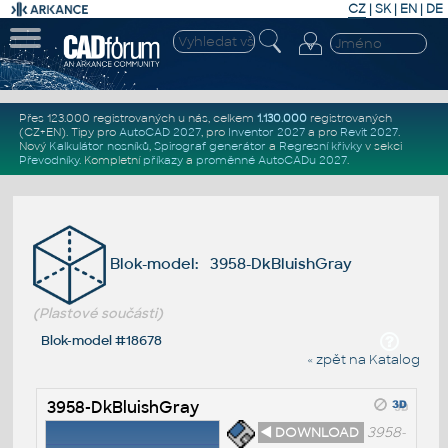
CZ
|
SK
|
EN
|
DE
Přes 123.000 registrovaných u nás, celkem
1.130.000
registrovaných
(CZ+EN)
. Tipy pro
AutoCAD 2027
, pro
Inventor 2027
a pro
Revit 2027
.
Nový
Kalkulátor nosníků
,
Spirograf generátor
a
Regresní křivky
v sekci
Převodníky
.
Kompletní
příkazy
a
proměnné AutoCADu 2027
.
Blok-model: 3958-DkBluishGray
(Plastové součásti)
Blok-model #18678
« zpět na Katalog
3958-DkBluishGray
◄ DOWNLOAD
3958-