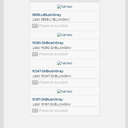
PODOBNÉ BLOKY
:
3958-LtBluishGray
:
Lego 3958-LtBluishGray
IPT
Plastové součásti
11090-DkBluishGray
:
Lego 11090-DkBluishGray
IPT
Plastové součásti