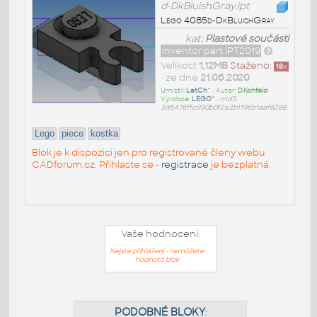
d-DkBluishGray.ipt
Lego 4085d-DkBluishGray
kat:
Plastové součásti
Inventor part IPT2019
Velikost
1,12MB
Staženo:
18
x
• ze dne
21.06.2020
Umístil:
LatCh^
• Autor:
D.Kohfeld
•
Výrobce:
LEGO^
•
md5:
3d5476ffc990b0f2a3b1196b1aaf6288
Lego
piece
kostka
Blok je k dispozici jen pro registrované členy webu
CADforum.cz. Přihlaste se -
registrace
je bezplatná.
Vaše hodnocení:
Nejste přihlášeni - nemůžete
hodnotit blok