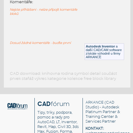
10247-DkBluishGray
:
Komentáře:
Lego 10247-DkBluishGray
Nejste přihlášeni - nelze připojit komentáře
bloků
IPT
Plastové součásti
10197-DkBluishGray
:
Lego 10197-DkBluishGray
Dosud žádné komentáře - buďte první
Autodesk Inventor
a
IPT
Plastové součásti
další CAD/CAM software
získáte výhodně u firmy
ARKANCE
CAD download: knihovna rodina symbol detail součást
prvek stafáž výkres kategorie kolekce free block library
CAD
fórum
ARKANCE
(CAD
Studio) - Autodesk
Platinum Partner &
Tipy, triky, podpora,
Training Center &
pomoc a rady pro
Services Partner
AutoCAD, LT, Inventor,
Revit, Map, Civil 3D, 3ds
KONTAKT:
Max, Fusion, Forma,