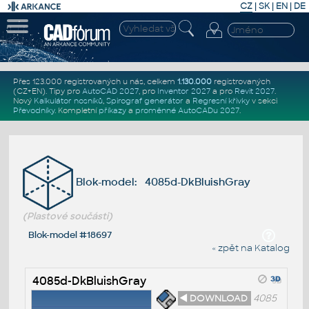
CZ
|
SK
|
EN
|
DE
Přes 123.000 registrovaných u nás, celkem
1.130.000
registrovaných
(CZ+EN)
. Tipy pro
AutoCAD 2027
, pro
Inventor 2027
a pro
Revit 2027
.
Nový
Kalkulátor nosníků
,
Spirograf generátor
a
Regresní křivky
v sekci
Převodníky
.
Kompletní
příkazy
a
proměnné AutoCADu 2027
.
Blok-model: 4085d-DkBluishGray
(Plastové součásti)
Blok-model #18697
« zpět na Katalog
4085d-DkBluishGray
◄ DOWNLOAD
4085