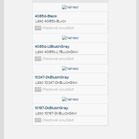
PODOBNÉ BLOKY
:
4085d-Black
:
Lego 4085d-Black
IPT
Plastové součásti
4085d-LtBluishGray
:
Lego 4085d-LtBluishGray
IPT
Plastové součásti