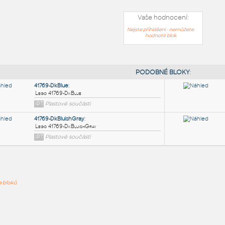
Vaše hodnocení:
Nejste přihlášeni - nemůžete
hodnotit blok
PODOB
41769-DkBlue
:
ře bloků
Lego 41769-DkBlue
IPT
Plastové součásti
41769-DkBluishGray
: