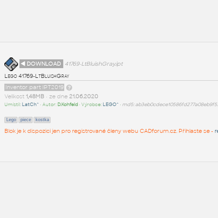
◄ DOWNLOAD
41769-LtBluishGray.ipt
Lego 41769-LtBluishGray
Inventor part IPT2019
Velikost
1,48MB
• ze dne
21.06.2020
Umístil:
LatCh^
• Autor:
D.Kohfeld
• Výrobce:
LEGO^
•
md5: ab3eb0cdece10586fd277a08eb9f5
Lego
piece
kostka
Blok je k dispozici jen pro registrované členy webu CADforum.cz. Přihlaste se -
r