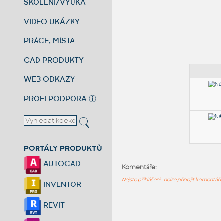
ŠKOLENÍ/VÝUKA
VIDEO UKÁZKY
PRÁCE, MÍSTA
CAD PRODUKTY
WEB ODKAZY
PROFI PODPORA
ⓘ
PORTÁLY PRODUKTŮ
AUTOCAD
Komentáře:
Nejste přihlášeni - nelze připojit komentá
INVENTOR
REVIT