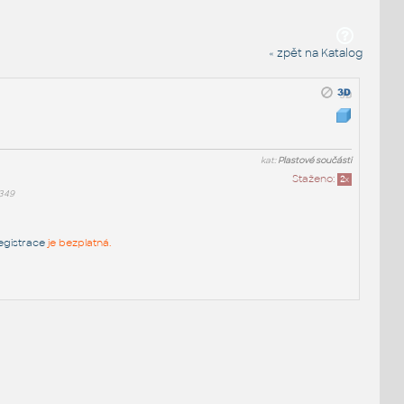
« zpět na Katalog
kat:
Plastové součásti
Staženo:
2
x
349
egistrace
je bezplatná.