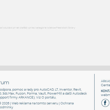
Lego 41769-DkBluishGray
IPT
Plastové součásti
l součást prvek stafáž výkres kategorie kolekce free block library
rum
ARKA
Cente
, podpora, pomoc a rady pro AutoCAD, LT, Inventor, Revit,
KONT
3D, 3ds Max, Fusion, Forma, Vault, PowerMill a další Autodesk
webma
support firmy ARKANCE). Viz
O portálu
.
© 2026 |
Web reklama
na tomto serveru |
Ochrana
podmínky