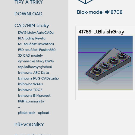
TIPY A TRIKY
Blok-model #18708
DOWNLOAD
CAD/BIM bloky
41769-LtBluishGray
DWG bloky AutoCADu
RFA rodiny Revitu
IPT součásti Inventoru
F3D součásti Fusion360
3D CAD modely
dynamické bloky DWG
top knihovny výrobců
knihovna AEC Data
knihovna RUG-CADstudio
knihovna WATG
knihovna TDCZ
knihovna BIMproject
PARTcommunity
--
přidat blok - upload
PŘEVODNÍKY