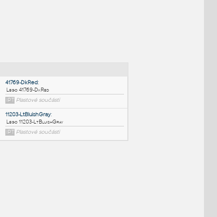
NÉ BLOKY
:
41769-DkRed
:
Lego 41769-DkRed
IPT
Plastové součásti
11203-LtBluishGray
: