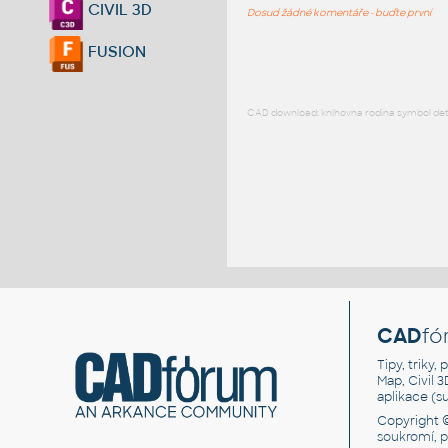
CIVIL 3D
Dosud žádné komentáře - buďte první
FUSION
CAD download: knihovna rodina symbol detai
CAD
fó
Tipy, triky
Map, Civil 
aplikace (
Copyright 
soukromí, 