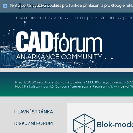
Tento portál využívá cookies pro funkce přihlášení a pro Google rek
CAD FÓRUM - TIPY A TRIKY | UTILITY | DISKUZE | BLOKY |
Přes 123.000 registrovaných u nás, celkem
1.130.000
registrovaných (C
Nový
Kalkulátor nosníků
,
Spirograf generátor
a
Regresní křivky
v sekci
P
HLAVNÍ STRÁNKA
Blok-mode
DISKUZNÍ FÓRUM