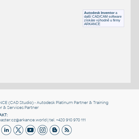
Lego 11203-LtBluishGray
IPT
Plastové součásti
Autodesk Inventor
a
další CAD/CAM software
získáte výhodně u firmy
ARKANCE
NCE
(CAD Studio) - Autodesk Platinum Partner & Training
r & Services Partner
AKT:
ster.cz@arkance.world | tel. +420 910 970 111