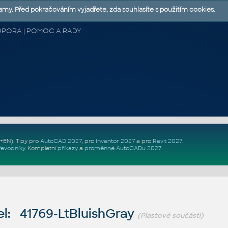
lamy. Před pokračováním vyjadřete, zda souhlasíte s použitím cookies.
 PODPORA | POMOC A RADY
Z+EN)
. Tipy pro
AutoCAD 2027
, pro
Inventor 2027
a pro
Revit 2027
.
řevodníky
.
Kompletní
příkazy
a
proměnné AutoCADu 2027
.
l: 41769-LtBluishGray
(Plastové součásti)