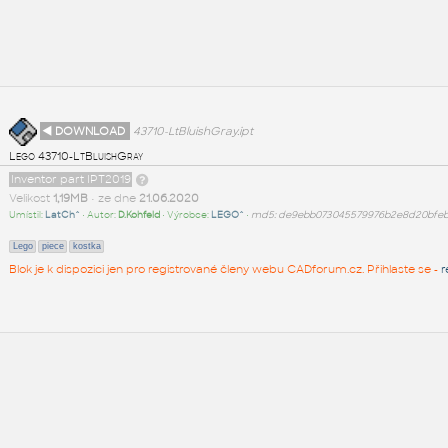
◄ DOWNLOAD
43710-LtBluishGray.ipt
Lego 43710-LtBluishGray
Inventor part IPT2019
Velikost
1,19MB
• ze dne
21.06.2020
Umístil:
LatCh^
• Autor:
D.Kohfeld
• Výrobce:
LEGO^
•
md5: de9ebb073045579976b2e8d20bfe
Lego
piece
kostka
Blok je k dispozici jen pro registrované členy webu CADforum.cz. Přihlaste se -
r