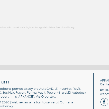
Lego 11211-LtBluishGray
IPT
Plastové součásti
l součást prvek stafáž výkres kategorie kolekce free block library
rum
ARKA
Cente
, podpora, pomoc a rady pro AutoCAD, LT, Inventor, Revit,
KONT
3D, 3ds Max, Fusion, Forma, Vault, PowerMill a další Autodesk
webma
support firmy ARKANCE). Viz
O portálu
.
© 2026 |
Web reklama
na tomto serveru |
Ochrana
podmínky