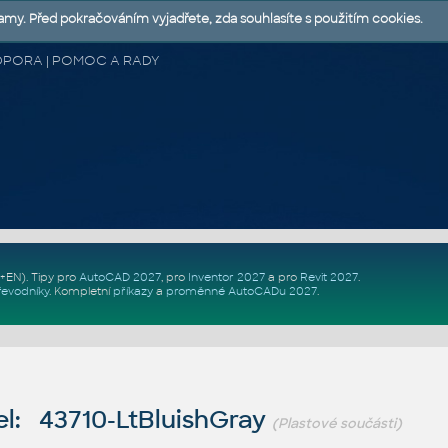
lamy. Před pokračováním vyjadřete, zda souhlasíte s použitím cookies.
 PODPORA | POMOC A RADY
Z+EN)
. Tipy pro
AutoCAD 2027
, pro
Inventor 2027
a pro
Revit 2027
.
řevodníky
.
Kompletní
příkazy
a
proměnné AutoCADu 2027
.
l: 43710-LtBluishGray
(Plastové součásti)