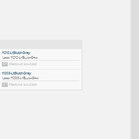
NÉ BLOKY
:
11212-LtBluishGray
:
Lego 11212-LtBluishGray
IPT
Plastové součásti
11203-LtBluishGray
: