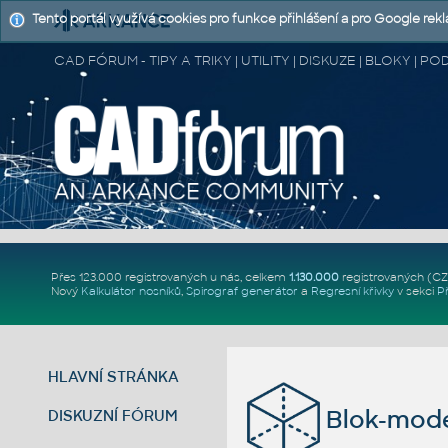
Tento portál využívá cookies pro funkce přihlášení a pro Google rek
CAD FÓRUM - TIPY A TRIKY | UTILITY | DISKUZE | BLOKY |
Přes 123.000 registrovaných u nás, celkem
1.130.000
registrovaných (C
Nový
Kalkulátor nosníků
,
Spirograf generátor
a
Regresní křivky
v sekci
P
HLAVNÍ STRÁNKA
Blok-mode
DISKUZNÍ FÓRUM