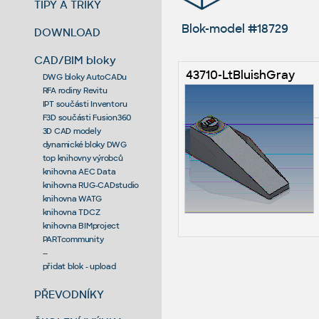
TIPY A TRIKY
Blok-model #18729
DOWNLOAD
CAD/BIM bloky
43710-LtBluishGray
DWG bloky AutoCADu
RFA rodiny Revitu
IPT součásti Inventoru
F3D součásti Fusion360
3D CAD modely
dynamické bloky DWG
top knihovny výrobců
knihovna AEC Data
knihovna RUG-CADstudio
knihovna WATG
knihovna TDCZ
knihovna BIMproject
PARTcommunity
--
přidat blok - upload
PŘEVODNÍKY