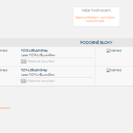
Vaše hodnocení:
Nejste přihlášeni - nemůžete
hodnotit blok
PODOB
11213-LtBluishGray
:
ře bloků
Lego 11213-LtBluishGray
IPT
Plastové součásti
11211-LtBluishGray
: