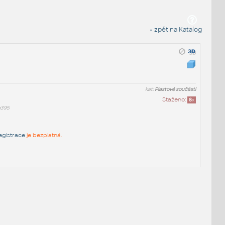
« zpět na Katalog
kat:
Plastové součásti
Staženo:
8
x
b395
egistrace
je bezplatná.