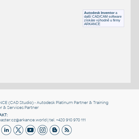
Lego 11203-LtBluishGray
IPT
Plastové součásti
Autodesk Inventor
a
další CAD/CAM software
získáte výhodně u firmy
ARKANCE
NCE
(CAD Studio) - Autodesk Platinum Partner & Training
r & Services Partner
AKT:
ster.cz@arkance.world | tel. +420 910 970 111