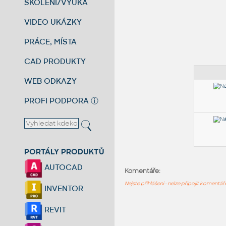
ŠKOLENÍ/VÝUKA
VIDEO UKÁZKY
PRÁCE, MÍSTA
CAD PRODUKTY
WEB ODKAZY
PROFI PODPORA
ⓘ
PORTÁLY PRODUKTŮ
AUTOCAD
Komentáře:
Nejste přihlášeni - nelze připojit komentá
INVENTOR
REVIT