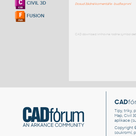
CIVIL 3D
Dosud žádné komentáře - buďte první
FUSION
CAD download: knihovna rodina symbol detai
CAD
fó
Tipy, triky
Map, Civil 
aplikace (
Copyright 
soukromí, 