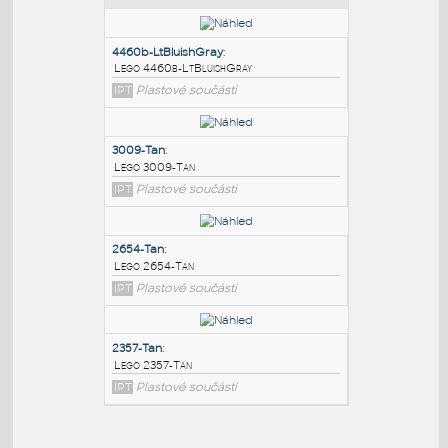
PODOBNÉ BLOKY
:
4460b-LtBluishGray
:
Lego 4460b-LtBluishGray
IPT
Plastové součásti
3009-Tan
:
Lego 3009-Tan
IPT
Plastové součásti