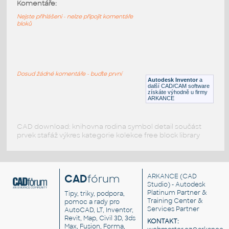
2654-Tan
:
Komentáře:
Lego 2654-Tan
Nejste přihlášeni - nelze připojit komentáře
bloků
IPT
Plastové součásti
2357-Tan
:
Lego 2357-Tan
Dosud žádné komentáře - buďte první
Autodesk Inventor
a
IPT
Plastové součásti
další CAD/CAM software
získáte výhodně u firmy
ARKANCE
CAD download: knihovna rodina symbol detail součást
prvek stafáž výkres kategorie kolekce free block library
CAD
fórum
ARKANCE
(CAD
Studio) - Autodesk
Platinum Partner &
Tipy, triky, podpora,
Training Center &
pomoc a rady pro
Services Partner
AutoCAD, LT, Inventor,
Revit, Map, Civil 3D, 3ds
KONTAKT:
Max, Fusion, Forma,