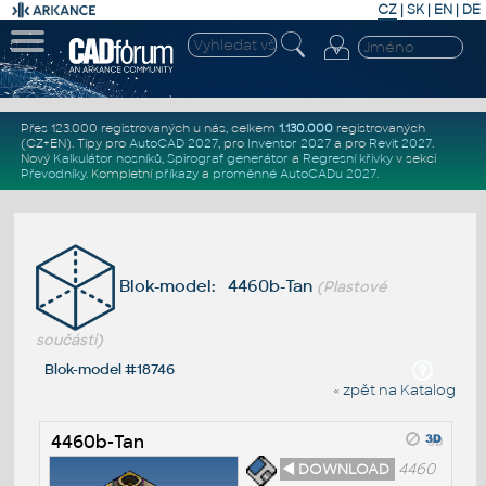
CZ
|
SK
|
EN
|
DE
Přes 123.000 registrovaných u nás, celkem
1.130.000
registrovaných
(CZ+EN)
. Tipy pro
AutoCAD 2027
, pro
Inventor 2027
a pro
Revit 2027
.
Nový
Kalkulátor nosníků
,
Spirograf generátor
a
Regresní křivky
v sekci
Převodníky
.
Kompletní
příkazy
a
proměnné AutoCADu 2027
.
Blok-model: 4460b-Tan
(Plastové
součásti)
Blok-model #18746
« zpět na Katalog
4460b-Tan
◄ DOWNLOAD
4460