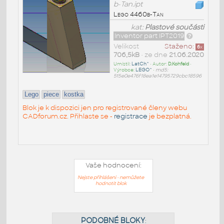
b-Tan.ipt
Lego 4460b-Tan
kat:
Plastové součásti
Inventor part IPT2019
Velikost
Staženo:
6
x
706,5kB
• ze dne
21.06.2020
Umístil:
LatCh^
• Autor:
D.Kohfeld
•
Výrobce:
LEGO^
•
md5:
515e0e476f18ea1e14795729cbc18596
Lego
piece
kostka
Blok je k dispozici jen pro registrované členy webu
CADforum.cz. Přihlaste se -
registrace
je bezplatná.
Vaše hodnocení:
Nejste přihlášeni - nemůžete
hodnotit blok