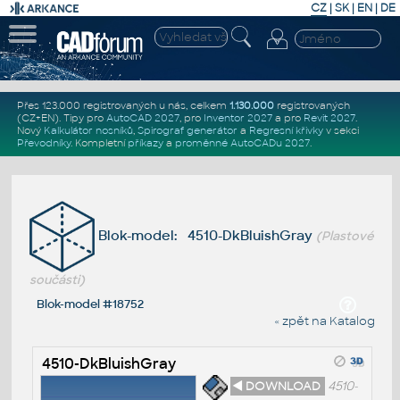
CZ
|
SK
|
EN
|
DE
Přes 123.000 registrovaných u nás, celkem
1.130.000
registrovaných
(CZ+EN)
. Tipy pro
AutoCAD 2027
, pro
Inventor 2027
a pro
Revit 2027
.
Nový
Kalkulátor nosníků
,
Spirograf generátor
a
Regresní křivky
v sekci
Převodníky
.
Kompletní
příkazy
a
proměnné AutoCADu 2027
.
Blok-model: 4510-DkBluishGray
(Plastové
součásti)
Blok-model #18752
« zpět na Katalog
4510-DkBluishGray
◄ DOWNLOAD
4510-