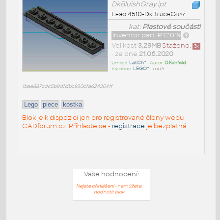
DkBluishGray.ipt
Lego 4510-DkBluishGray
kat:
Plastové součásti
Inventor part IPT2019
Velikost
3,29MB
Staženo:
3
x
• ze dne
21.06.2020
Umístil:
LatCh^
• Autor:
D.Kohfeld
•
Výrobce:
LEGO^
•
md5:
1bae887cdc5b9dfdbc930cfa6243041f
Lego
piece
kostka
Blok je k dispozici jen pro registrované členy webu
CADforum.cz. Přihlaste se -
registrace
je bezplatná.
Vaše hodnocení:
Nejste přihlášeni - nemůžete
hodnotit blok