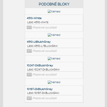
PODOBNÉ BLOKY
:
4510-White
:
Lego 4510-White
IPT
Plastové součásti
4510-LtBluishGray
:
Lego 4510-LtBluishGray
IPT
Plastové součásti