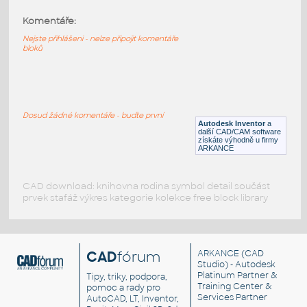
Komentáře:
10247-DkBluishGray
:
Lego 10247-DkBluishGray
Nejste přihlášeni - nelze připojit komentáře
bloků
IPT
Plastové součásti
10197-DkBluishGray
:
Lego 10197-DkBluishGray
Dosud žádné komentáře - buďte první
Autodesk Inventor
a
IPT
Plastové součásti
další CAD/CAM software
získáte výhodně u firmy
ARKANCE
CAD download: knihovna rodina symbol detail součást
prvek stafáž výkres kategorie kolekce free block library
CAD
fórum
ARKANCE
(CAD
Studio) - Autodesk
Platinum Partner &
Tipy, triky, podpora,
Training Center &
pomoc a rady pro
Services Partner
AutoCAD, LT, Inventor,