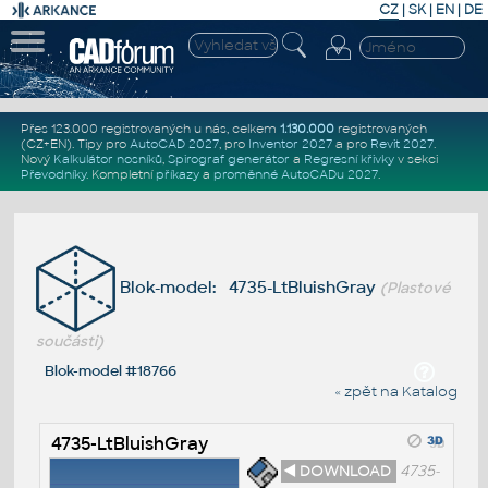
CZ
|
SK
|
EN
|
DE
Přes 123.000 registrovaných u nás, celkem
1.130.000
registrovaných
(CZ+EN)
. Tipy pro
AutoCAD 2027
, pro
Inventor 2027
a pro
Revit 2027
.
Nový
Kalkulátor nosníků
,
Spirograf generátor
a
Regresní křivky
v sekci
Převodníky
.
Kompletní
příkazy
a
proměnné AutoCADu 2027
.
Blok-model: 4735-LtBluishGray
(Plastové
součásti)
Blok-model #18766
« zpět na Katalog
4735-LtBluishGray
◄ DOWNLOAD
4735-