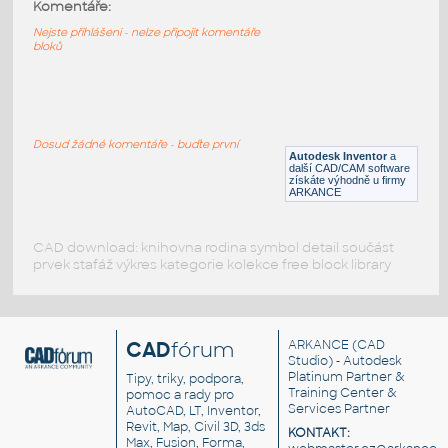
11211-LtBluishGray
:
Komentáře:
Lego 11211-LtBluishGray
Nejste přihlášeni - nelze připojit komentáře
bloků
IPT
Plastové součásti
11203-LtBluishGray
:
Lego 11203-LtBluishGray
Dosud žádné komentáře - buďte první
Autodesk Inventor
a
IPT
Plastové součásti
další CAD/CAM software
získáte výhodně u firmy
ARKANCE
CAD download: knihovna rodina symbol detail součást
prvek stafáž výkres kategorie kolekce free block library
CAD
fórum
ARKANCE
(CAD
Studio) - Autodesk
Platinum Partner &
Tipy, triky, podpora,
Training Center &
pomoc a rady pro
Services Partner
AutoCAD, LT, Inventor,
Revit, Map, Civil 3D, 3ds
KONTAKT:
Max, Fusion, Forma,