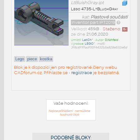
LtBluishGray.ipt
Lego 4735-LtBluishGray
kat:
Plastové součásti
Inventor part IPT2019
Velikost
451kB
•
Staženo:
6
x
ze dne
21.06.2020
Umístil:
LatCh^
• Autor:
D.Kohfeld
•
Výrobce:
LEGO^
•
md5:
3f8c6f1ffadf55f4432b3a828e532e6d
Lego
piece
kostka
Blok je k dispozici jen pro registrované členy webu
CADforum.cz. Přihlaste se -
registrace
je bezplatná.
Vaše hodnocení:
Nejste přihlášeni - nemůžete
hodnotit blok