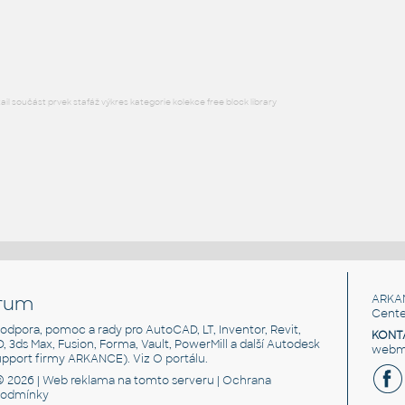
Lego 11211-LtBluishGray
IPT
Plastové součásti
l součást prvek stafáž výkres kategorie kolekce free block library
rum
ARKA
Cente
, podpora, pomoc a rady pro AutoCAD, LT, Inventor, Revit,
KONT
3D, 3ds Max, Fusion, Forma, Vault, PowerMill a další Autodesk
webma
support firmy ARKANCE). Viz
O portálu
.
© 2026 |
Web reklama
na tomto serveru |
Ochrana
podmínky