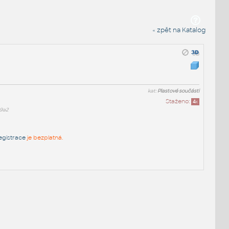
« zpět na Katalog
kat:
Plastové součásti
Staženo:
4
x
9a2
egistrace
je bezplatná.