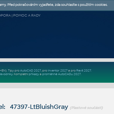
lamy. Před pokračováním vyjadřete, zda souhlasíte s použitím cookies.
 PODPORA | POMOC A RADY
Z+EN)
. Tipy pro
AutoCAD 2027
, pro
Inventor 2027
a pro
Revit 2027
.
řevodníky
.
Kompletní
příkazy
a
proměnné AutoCADu 2027
.
l: 47397-LtBluishGray
(Plastové součásti)