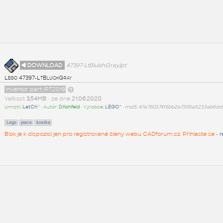
◄ DOWNLOAD
47397-LtBluishGray.ipt
Lego 47397-LtBluishGray
Inventor part IPT2019
Velikost
3,54MB
• ze dne
21.06.2020
Umístil:
LatCh^
• Autor:
D.Kohfeld
• Výrobce:
LEGO^
•
md5: 47a760374f6bb2a7395a5233ab6dd
Lego
piece
kostka
Blok je k dispozici jen pro registrované členy webu CADforum.cz. Přihlaste se -
r