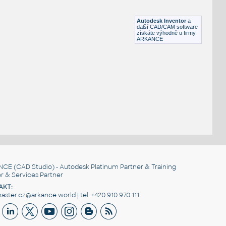
Lego 11203-LtBluishGray
IPT
Plastové součásti
Autodesk Inventor
a
další CAD/CAM software
získáte výhodně u firmy
ARKANCE
NCE
(CAD Studio) - Autodesk Platinum Partner & Training
r & Services Partner
AKT:
ster.cz@arkance.world | tel. +420 910 970 111