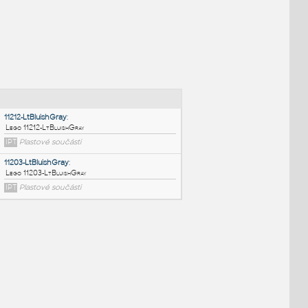
NÉ BLOKY
:
11212-LtBluishGray
:
Lego 11212-LtBluishGray
IPT
Plastové součásti
11203-LtBluishGray
: