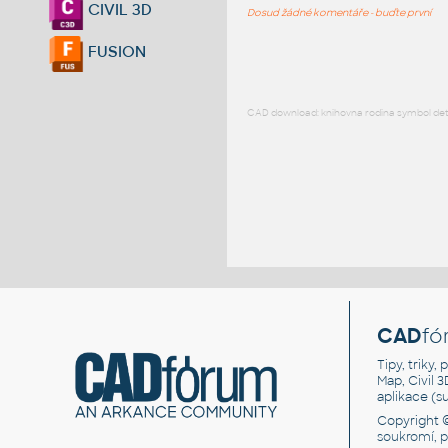
CIVIL 3D
Dosud žádné komentáře - buďte první
FUSION
CAD download: knihovna rodina symbol detai
CAD
fó
Tipy, triky
Map, Civil 
aplikace (
Copyright 
soukromí, 