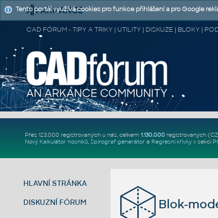
Tento portál využívá cookies pro funkce přihlášení a pro Google rek
CAD FÓRUM - TIPY A TRIKY | UTILITY | DISKUZE | BLOKY |
Přes 123.000 registrovaných u nás, celkem
1.130.000
registrovaných (C
Nový
Kalkulátor nosníků
,
Spirograf generátor
a
Regresní křivky
v sekci
P
HLAVNÍ STRÁNKA
Blok-mode
DISKUZNÍ FÓRUM