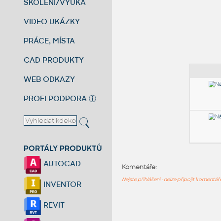
ŠKOLENÍ/VÝUKA
VIDEO UKÁZKY
PRÁCE, MÍSTA
CAD PRODUKTY
WEB ODKAZY
PROFI PODPORA
ⓘ
PORTÁLY PRODUKTŮ
AUTOCAD
Komentáře:
Nejste přihlášeni - nelze připojit komentá
INVENTOR
REVIT