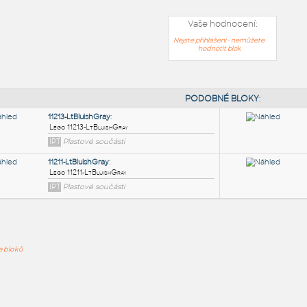
Vaše hodnocení:
Nejste přihlášeni - nemůžete
hodnotit blok
PODOB
11213-LtBluishGray
:
ře bloků
Lego 11213-LtBluishGray
IPT
Plastové součásti
11211-LtBluishGray
: