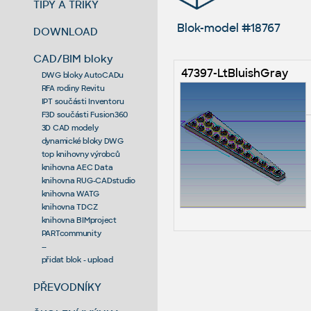
TIPY A TRIKY
Blok-model #18767
DOWNLOAD
CAD/BIM bloky
47397-LtBluishGray
DWG bloky AutoCADu
RFA rodiny Revitu
IPT součásti Inventoru
F3D součásti Fusion360
3D CAD modely
dynamické bloky DWG
top knihovny výrobců
knihovna AEC Data
knihovna RUG-CADstudio
knihovna WATG
knihovna TDCZ
knihovna BIMproject
PARTcommunity
--
přidat blok - upload
PŘEVODNÍKY