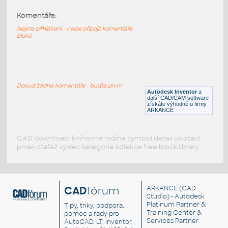
Komentáře:
10247-DkBluishGray
:
Lego 10247-DkBluishGray
Nejste přihlášeni - nelze připojit komentáře
bloků
IPT
Plastové součásti
10197-DkBluishGray
:
Lego 10197-DkBluishGray
Dosud žádné komentáře - buďte první
Autodesk Inventor
a
IPT
Plastové součásti
další CAD/CAM software
získáte výhodně u firmy
ARKANCE
CAD download: knihovna rodina symbol detail součást
prvek stafáž výkres kategorie kolekce free block library
CAD
fórum
ARKANCE
(CAD
Studio) - Autodesk
Platinum Partner &
Tipy, triky, podpora,
Training Center &
pomoc a rady pro
Services Partner
AutoCAD, LT, Inventor,