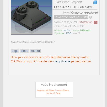
-DkBluishGray.ipt
Lego 47457-DkBluishGray
kat:
Plastové součásti
Inventor part IPT2019
Velikost
2,53MB
Staženo:
2
x
• ze dne
21.06.2020
Umístil:
LatCh^
• Autor:
D.Kohfeld
•
Výrobce:
LEGO^
•
md5:
1cd43fcc61ab9304fab44997649d2447
Lego
piece
kostka
Blok je k dispozici jen pro registrované členy webu
CADforum.cz. Přihlaste se -
registrace
je bezplatná.
Vaše hodnocení:
Nejste přihlášeni - nemůžete
hodnotit blok