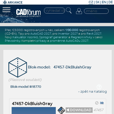
CZ
|
SK
|
EN
|
DE
Přes 123.000 registrovaných u nás, celkem
1.130.000
registrovaných
(CZ+EN)
. Tipy pro
AutoCAD 2027
, pro
Inventor 2027
a pro
Revit 2027
.
Nový
Kalkulátor nosníků
,
Spirograf generátor
a
Regresní křivky
v sekci
Převodníky
.
Kompletní
příkazy
a
proměnné AutoCADu 2027
.
Blok-model: 47457-DkBluishGray
(Plastové součásti)
Blok-model #18770
« zpět na Katalog
47457-DkBluishGray
◄ DOWNLOAD
47457