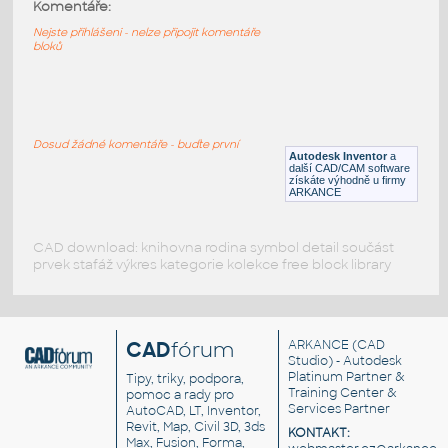
11211-LtBluishGray
:
Komentáře:
Lego 11211-LtBluishGray
Nejste přihlášeni - nelze připojit komentáře
bloků
IPT
Plastové součásti
11203-LtBluishGray
:
Lego 11203-LtBluishGray
Dosud žádné komentáře - buďte první
Autodesk Inventor
a
IPT
Plastové součásti
další CAD/CAM software
získáte výhodně u firmy
ARKANCE
CAD download: knihovna rodina symbol detail součást
prvek stafáž výkres kategorie kolekce free block library
CAD
fórum
ARKANCE
(CAD
Studio) - Autodesk
Platinum Partner &
Tipy, triky, podpora,
Training Center &
pomoc a rady pro
Services Partner
AutoCAD, LT, Inventor,
Revit, Map, Civil 3D, 3ds
KONTAKT:
Max, Fusion, Forma,