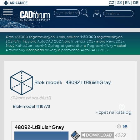
CZ
|
SK
|
EN
|
DE
Přes 123.000 registrovaných u nás, celkem
1.130.000
registrovaných
(CZ+EN)
. Tipy pro
AutoCAD 2027
, pro
Inventor 2027
a pro
Revit 2027
.
Nový
Kalkulátor nosníků
,
Spirograf generátor
a
Regresní křivky
v sekci
Převodníky
.
Kompletní
příkazy
a
proměnné AutoCADu 2027
.
Blok-model: 48092-LtBluishGray
(Plastové součásti)
Blok-model #18773
« zpět na Katalog
48092-LtBluishGray
◄ DOWNLOAD
4809