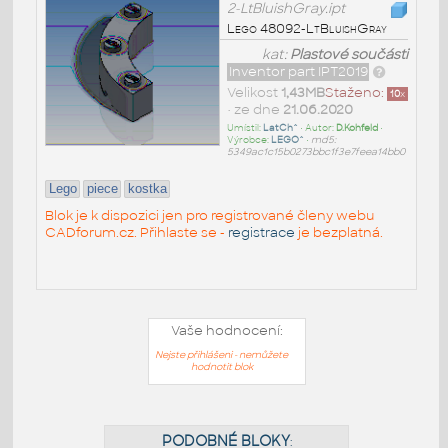
2-LtBluishGray.ipt
Lego 48092-LtBluishGray
kat:
Plastové součásti
Inventor part IPT2019
Velikost
1,43MB
Staženo:
10
x
• ze dne
21.06.2020
Umístil:
LatCh^
• Autor:
D.Kohfeld
•
Výrobce:
LEGO^
•
md5:
5349ac1c15b0273bbc1f3e7feea14bb0
Lego
piece
kostka
Blok je k dispozici jen pro registrované členy webu
CADforum.cz. Přihlaste se -
registrace
je bezplatná.
Vaše hodnocení:
Nejste přihlášeni - nemůžete
hodnotit blok