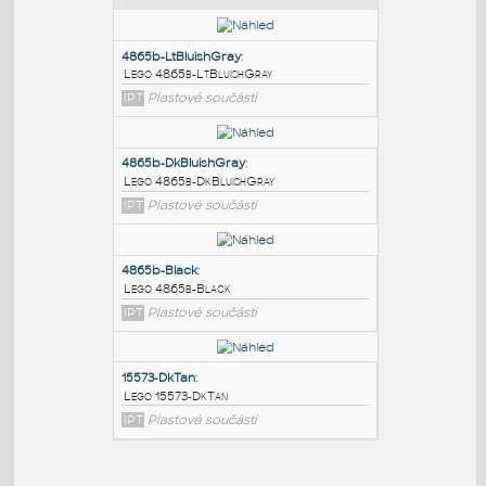
PODOBNÉ BLOKY
:
4865b-LtBluishGray
:
Lego 4865b-LtBluishGray
IPT
Plastové součásti
4865b-DkBluishGray
:
Lego 4865b-DkBluishGray
IPT
Plastové součásti