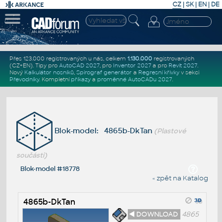
CZ
|
SK
|
EN
|
DE
Přes 123.000 registrovaných u nás, celkem
1.130.000
registrovaných
(CZ+EN)
. Tipy pro
AutoCAD 2027
, pro
Inventor 2027
a pro
Revit 2027
.
Nový
Kalkulátor nosníků
,
Spirograf generátor
a
Regresní křivky
v sekci
Převodníky
.
Kompletní
příkazy
a
proměnné AutoCADu 2027
.
Blok-model: 4865b-DkTan
(Plastové
součásti)
Blok-model #18778
« zpět na Katalog
4865b-DkTan
◄ DOWNLOAD
4865