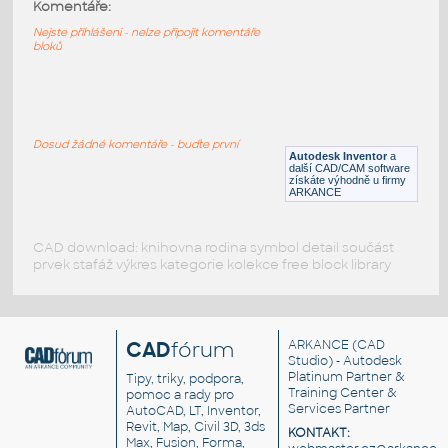
4865b-Black
:
Komentáře:
Lego 4865b-Black
Nejste přihlášeni - nelze připojit komentáře
bloků
IPT
Plastové součásti
15573-DkTan
:
Lego 15573-DkTan
Dosud žádné komentáře - buďte první
Autodesk Inventor
a
IPT
Plastové součásti
další CAD/CAM software
získáte výhodně u firmy
ARKANCE
CAD download: knihovna rodina symbol detail součást
prvek stafáž výkres kategorie kolekce free block library
CAD
fórum
ARKANCE
(CAD
Studio) - Autodesk
Platinum Partner &
Tipy, triky, podpora,
Training Center &
pomoc a rady pro
Services Partner
AutoCAD, LT, Inventor,
Revit, Map, Civil 3D, 3ds
KONTAKT:
Max, Fusion, Forma,