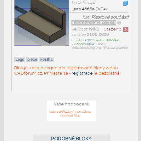
b-DkTan.ipt
Lego 4865b-DkTan
kat:
Plastové součásti
Inventor part IPT2019
Velikost
191kB
•
Staženo:
2
x
ze dne
21.06.2020
Umístil:
LatCh^
• Autor:
D.Kohfeld
•
Výrobce:
LEGO^
•
md5:
eb3696e13040a97d1f8f191e21a9e960
Lego
piece
kostka
Blok je k dispozici jen pro registrované členy webu
CADforum.cz. Přihlaste se -
registrace
je bezplatná.
Vaše hodnocení:
Nejste přihlášeni - nemůžete
hodnotit blok