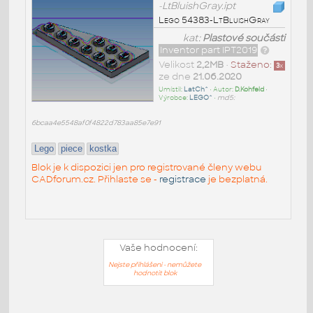
-LtBluishGray.ipt
Lego 54383-LtBluishGray
kat:
Plastové součásti
Inventor part IPT2019
Velikost
2,2MB
•
Staženo:
3
x
ze dne
21.06.2020
Umístil:
LatCh^
• Autor:
D.Kohfeld
•
Výrobce:
LEGO^
•
md5:
6bcaa4e5548af0f4822d783aa85e7e91
Lego
piece
kostka
Blok je k dispozici jen pro registrované členy webu
CADforum.cz. Přihlaste se -
registrace
je bezplatná.
Vaše hodnocení:
Nejste přihlášeni - nemůžete
hodnotit blok