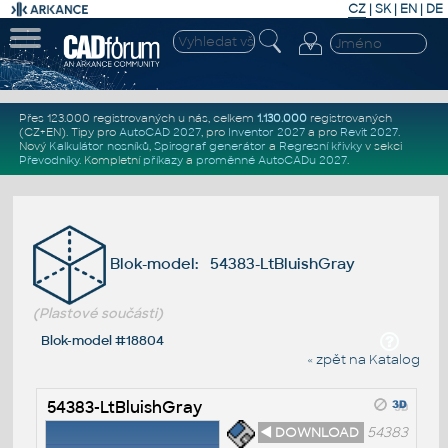
CZ
|
SK
|
EN
|
DE
Přes 123.000 registrovaných u nás, celkem
1.130.000
registrovaných
(CZ+EN)
. Tipy pro
AutoCAD 2027
, pro
Inventor 2027
a pro
Revit 2027
.
Nový
Kalkulátor nosníků
,
Spirograf generátor
a
Regresní křivky
v sekci
Převodníky
.
Kompletní
příkazy
a
proměnné AutoCADu 2027
.
Blok-model: 54383-LtBluishGray
(Plastové součásti)
Blok-model #18804
« zpět na Katalog
54383-LtBluishGray
◄ DOWNLOAD
54383