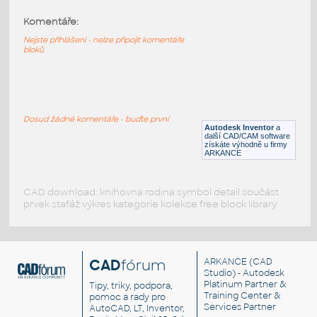
Komentáře:
11211-LtBluishGray
:
Lego 11211-LtBluishGray
Nejste přihlášeni - nelze připojit komentáře
bloků
IPT
Plastové součásti
11203-LtBluishGray
:
Lego 11203-LtBluishGray
Dosud žádné komentáře - buďte první
Autodesk Inventor
a
IPT
Plastové součásti
další CAD/CAM software
získáte výhodně u firmy
ARKANCE
CAD download: knihovna rodina symbol detail součást
prvek stafáž výkres kategorie kolekce free block library
CAD
fórum
ARKANCE
(CAD
Studio) - Autodesk
Platinum Partner &
Tipy, triky, podpora,
Training Center &
pomoc a rady pro
Services Partner
AutoCAD, LT, Inventor,