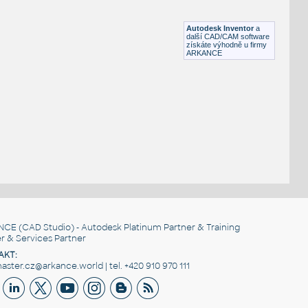
Lego 11203-LtBluishGray
IPT
Plastové součásti
Autodesk Inventor
a
další CAD/CAM software
získáte výhodně u firmy
ARKANCE
NCE
(CAD Studio) - Autodesk Platinum Partner & Training
r & Services Partner
AKT:
ster.cz@arkance.world | tel. +420 910 970 111