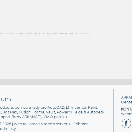
Lego 11211-LtBluishGray
IPT
Plastové součásti
l součást prvek stafáž výkres kategorie kolekce free block library
rum
ARKA
Cente
, podpora, pomoc a rady pro AutoCAD, LT, Inventor, Revit,
KONT
3D, 3ds Max, Fusion, Forma, Vault, PowerMill a další Autodesk
webma
support firmy ARKANCE). Viz
O portálu
.
© 2026 |
Web reklama
na tomto serveru |
Ochrana
podmínky