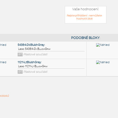
Vaše hodnocení:
Nejste přihlášeni - nemůžete
hodnotit blok
PODOB
54384-DkBluishGray
:
ře bloků
Lego 54384-DkBluishGray
IPT
Plastové součásti
11211-LtBluishGray
: