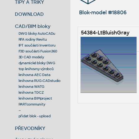
TIPY A TRIKY
Blok-model #18806
DOWNLOAD
CAD/BIM bloky
54384-LtBluishGray
DWG bloky AutoCADu
RFA rodiny Revitu
IPT součásti Inventoru
F3D součásti Fusion360
3D CAD modely
dynamické bloky DWG
top knihovny výrobců
knihovna AEC Data
knihovna RUG-CADstudio
knihovna WATG
knihovna TDCZ
knihovna BIMproject
PARTcommunity
--
přidat blok - upload
PŘEVODNÍKY