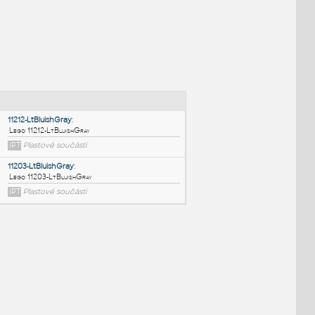
NÉ BLOKY
:
11212-LtBluishGray
:
Lego 11212-LtBluishGray
IPT
Plastové součásti
11203-LtBluishGray
: