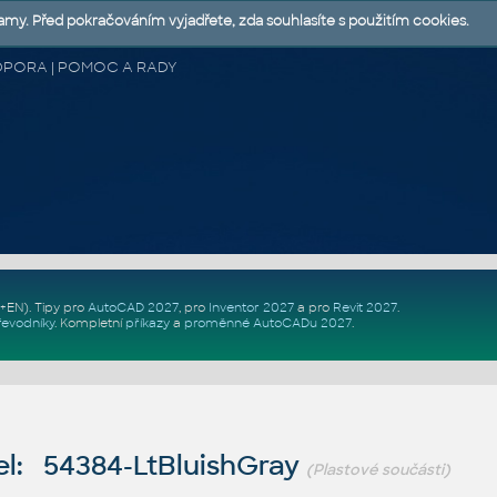
lamy. Před pokračováním vyjadřete, zda souhlasíte s použitím cookies.
 PODPORA | POMOC A RADY
Z+EN)
. Tipy pro
AutoCAD 2027
, pro
Inventor 2027
a pro
Revit 2027
.
řevodníky
.
Kompletní
příkazy
a
proměnné AutoCADu 2027
.
l: 54384-LtBluishGray
(Plastové součásti)