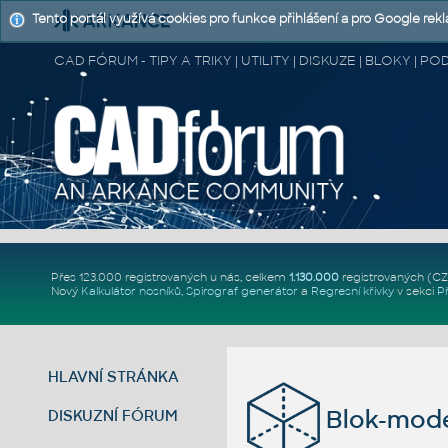
Tento portál využívá cookies pro funkce přihlášení a pro Google rek
CAD FÓRUM - TIPY A TRIKY | UTILITY | DISKUZE | BLOKY |
Přes 123.000 registrovaných u nás, celkem
1.130.000
registrovaných (C
Nový
Kalkulátor nosníků
,
Spirograf generátor
a
Regresní křivky
v sekci
P
HLAVNÍ STRÁNKA
Blok-mode
DISKUZNÍ FÓRUM