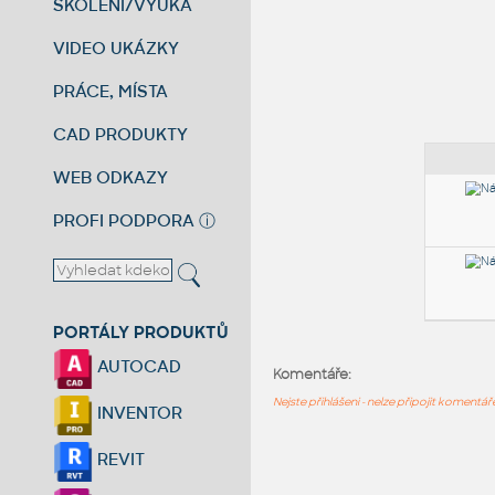
ŠKOLENÍ/VÝUKA
VIDEO UKÁZKY
PRÁCE, MÍSTA
CAD PRODUKTY
WEB ODKAZY
PROFI PODPORA
ⓘ
PORTÁLY PRODUKTŮ
AUTOCAD
Komentáře:
Nejste přihlášeni - nelze připojit komentá
INVENTOR
REVIT