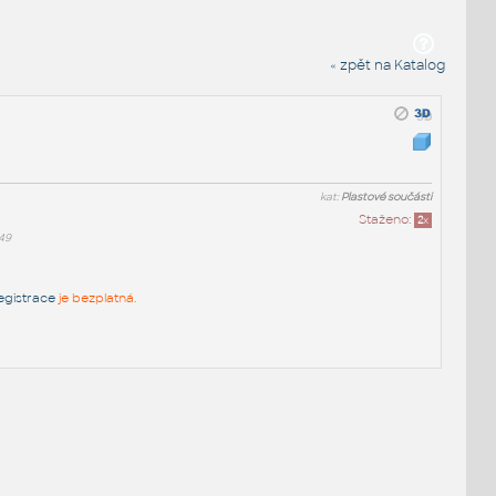
« zpět na Katalog
kat:
Plastové součásti
Staženo:
2
x
49
egistrace
je bezplatná.