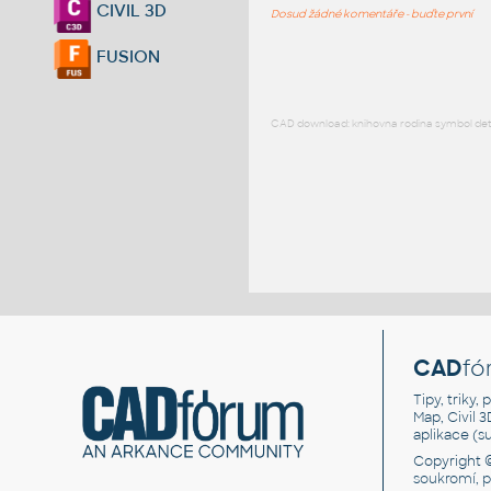
CIVIL 3D
Dosud žádné komentáře - buďte první
FUSION
CAD download: knihovna rodina symbol detai
CAD
fó
Tipy, triky
Map, Civil 
aplikace (
Copyright 
soukromí, 