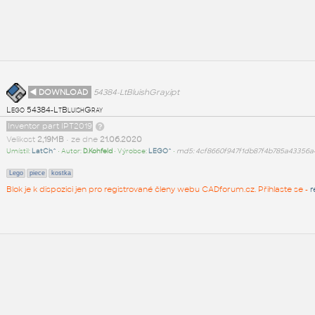
◄ DOWNLOAD
54384-LtBluishGray.ipt
Lego 54384-LtBluishGray
Inventor part IPT2019
Velikost
2,19MB
• ze dne
21.06.2020
Umístil:
LatCh^
• Autor:
D.Kohfeld
• Výrobce:
LEGO^
•
md5: 4cf8660f947f1db87f4b785a43356a
Lego
piece
kostka
Blok je k dispozici jen pro registrované členy webu CADforum.cz. Přihlaste se -
r