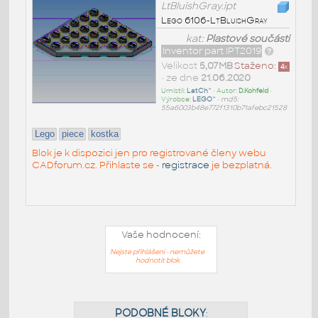
LtBluishGray.ipt
Lego 6106-LtBluishGray
kat:
Plastové součásti
Inventor part IPT2019
Velikost
5,07MB
Staženo:
4
x
• ze dne
21.06.2020
Umístil:
LatCh^
• Autor:
D.Kohfeld
•
Výrobce:
LEGO^
•
md5:
55a6003b48e772f1310b71afebc21528
Lego
piece
kostka
Blok je k dispozici jen pro registrované členy webu
CADforum.cz. Přihlaste se -
registrace
je bezplatná.
Vaše hodnocení:
Nejste přihlášeni - nemůžete
hodnotit blok