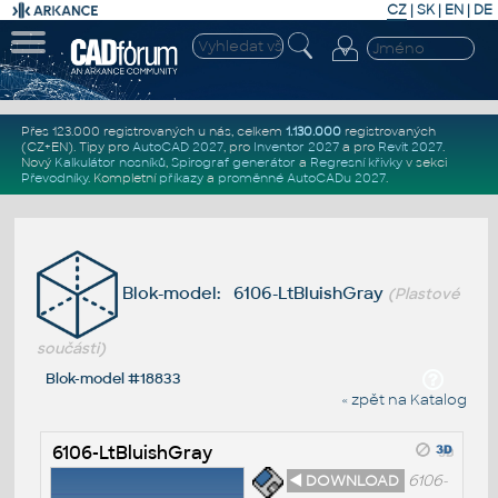
CZ
|
SK
|
EN
|
DE
Přes 123.000 registrovaných u nás, celkem
1.130.000
registrovaných
(CZ+EN)
. Tipy pro
AutoCAD 2027
, pro
Inventor 2027
a pro
Revit 2027
.
Nový
Kalkulátor nosníků
,
Spirograf generátor
a
Regresní křivky
v sekci
Převodníky
.
Kompletní
příkazy
a
proměnné AutoCADu 2027
.
Blok-model: 6106-LtBluishGray
(Plastové
součásti)
Blok-model #18833
« zpět na Katalog
6106-LtBluishGray
◄ DOWNLOAD
6106-