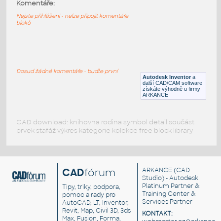
11211-LtBluishGray
:
Komentáře:
Lego 11211-LtBluishGray
Nejste přihlášeni - nelze připojit komentáře
bloků
IPT
Plastové součásti
11203-LtBluishGray
:
Lego 11203-LtBluishGray
Dosud žádné komentáře - buďte první
Autodesk Inventor
a
IPT
Plastové součásti
další CAD/CAM software
získáte výhodně u firmy
ARKANCE
CAD download: knihovna rodina symbol detail součást
prvek stafáž výkres kategorie kolekce free block library
CAD
fórum
ARKANCE
(CAD
Studio) - Autodesk
Platinum Partner &
Tipy, triky, podpora,
Training Center &
pomoc a rady pro
Services Partner
AutoCAD, LT, Inventor,
Revit, Map, Civil 3D, 3ds
KONTAKT:
Max, Fusion, Forma,