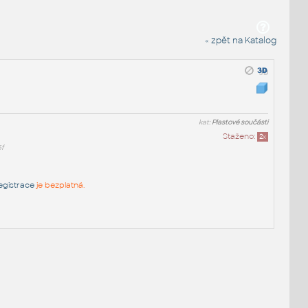
« zpět na Katalog
kat:
Plastové součásti
Staženo:
2
x
5f
egistrace
je bezplatná.