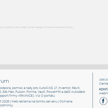
Lego 11211-LtBluishGray
IPT
Plastové součásti
l součást prvek stafáž výkres kategorie kolekce free block library
rum
ARKA
Cente
, podpora, pomoc a rady pro AutoCAD, LT, Inventor, Revit,
KONT
3D, 3ds Max, Fusion, Forma, Vault, PowerMill a další Autodesk
webma
support firmy ARKANCE). Viz
O portálu
.
© 2026 |
Web reklama
na tomto serveru |
Ochrana
podmínky