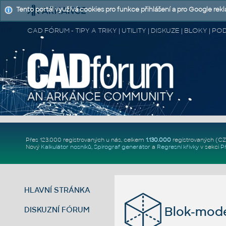
Tento portál využívá cookies pro funkce přihlášení a pro Google rek
CAD FÓRUM - TIPY A TRIKY | UTILITY | DISKUZE | BLOKY |
Přes 123.000 registrovaných u nás, celkem
1.130.000
registrovaných (C
Nový
Kalkulátor nosníků
,
Spirograf generátor
a
Regresní křivky
v sekci
P
HLAVNÍ STRÁNKA
Blok-mode
DISKUZNÍ FÓRUM