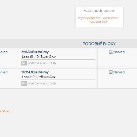
Vaše hodnocení:
Nejste přihlášeni - nemůžete
hodnotit blok
PODOB
6111-DkBluishGray
:
ře bloků
Lego 6111-DkBluishGray
IPT
Plastové součásti
11211-LtBluishGray
: