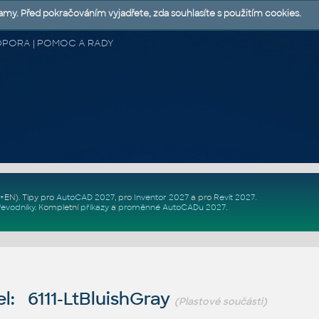
lamy. Před pokračováním vyjadřete, zda souhlasíte s použitím cookies.
 PODPORA | POMOC A RADY
Z+EN)
. Tipy pro
AutoCAD 2027
, pro
Inventor 2027
a pro
Revit 2027
.
řevodníky
.
Kompletní
příkazy
a
proměnné AutoCADu 2027
.
l: 6111-LtBluishGray
(Plastové součásti)