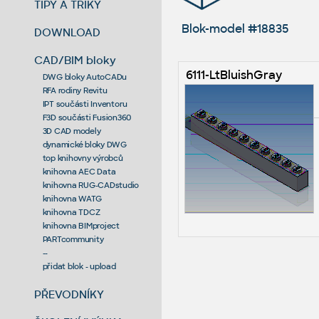
TIPY A TRIKY
Blok-model #18835
DOWNLOAD
CAD/BIM bloky
6111-LtBluishGray
DWG bloky AutoCADu
RFA rodiny Revitu
IPT součásti Inventoru
F3D součásti Fusion360
3D CAD modely
dynamické bloky DWG
top knihovny výrobců
knihovna AEC Data
knihovna RUG-CADstudio
knihovna WATG
knihovna TDCZ
knihovna BIMproject
PARTcommunity
--
přidat blok - upload
PŘEVODNÍKY