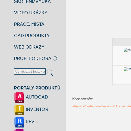
ŠKOLENÍ/VÝUKA
VIDEO UKÁZKY
PRÁCE, MÍSTA
CAD PRODUKTY
WEB ODKAZY
PROFI PODPORA
ⓘ
PORTÁLY PRODUKTŮ
AUTOCAD
Komentáře:
Nejste přihlášeni - nelze připojit komentá
INVENTOR
REVIT