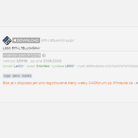
◄ DOWNLOAD
6111-LtBluishGray.ipt
Lego 6111-LtBluishGray
Inventor part IPT2019
Velikost
3,51MB
• ze dne
21.06.2020
Umístil:
LatCh^
• Autor:
D.Kohfeld
• Výrobce:
LEGO^
•
md5: 9618fa40d4c131231a59767df103da
Lego
piece
kostka
Blok je k dispozici jen pro registrované členy webu CADforum.cz. Přihlaste se -
r