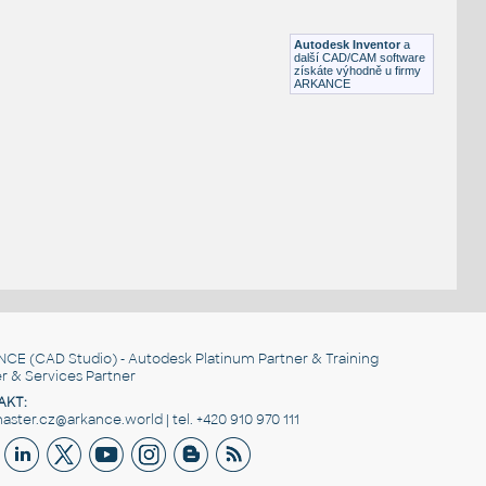
Lego 11203-LtBluishGray
IPT
Plastové součásti
Autodesk Inventor
a
další CAD/CAM software
získáte výhodně u firmy
ARKANCE
NCE
(CAD Studio) - Autodesk Platinum Partner & Training
r & Services Partner
AKT:
ster.cz@arkance.world | tel. +420 910 970 111