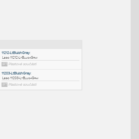
NÉ BLOKY
:
11212-LtBluishGray
:
Lego 11212-LtBluishGray
IPT
Plastové součásti
11203-LtBluishGray
: