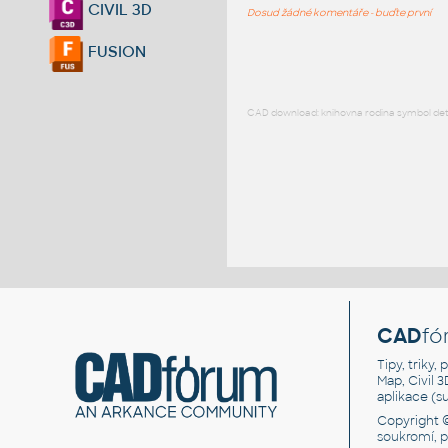
CIVIL 3D
Dosud žádné komentáře - buďte první
FUSION
CAD download: knihovna rodina symbol detai
CAD
fó
Tipy, triky
Map, Civil 
aplikace (
Copyright 
soukromí, 