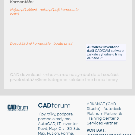
11211-LtBluishGray
:
Komentáře:
Lego 11211-LtBluishGray
Nejste přihlášeni - nelze připojit komentáře
bloků
IPT
Plastové součásti
11203-LtBluishGray
:
Lego 11203-LtBluishGray
Dosud žádné komentáře - buďte první
Autodesk Inventor
a
IPT
Plastové součásti
další CAD/CAM software
získáte výhodně u firmy
ARKANCE
CAD download: knihovna rodina symbol detail součást
prvek stafáž výkres kategorie kolekce free block library
CAD
fórum
ARKANCE
(CAD
Studio) - Autodesk
Platinum Partner &
Tipy, triky, podpora,
Training Center &
pomoc a rady pro
Services Partner
AutoCAD, LT, Inventor,
Revit, Map, Civil 3D, 3ds
KONTAKT:
Max, Fusion, Forma,