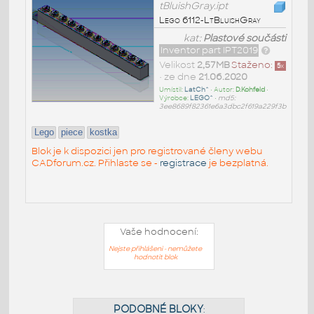
tBluishGray.ipt
Lego 6112-LtBluishGray
kat:
Plastové součásti
Inventor part IPT2019
Velikost
2,57MB
Staženo:
5
x
• ze dne
21.06.2020
Umístil:
LatCh^
• Autor:
D.Kohfeld
•
Výrobce:
LEGO^
•
md5:
3ee8689f82361e6a3dbc2f619a229f3b
Lego
piece
kostka
Blok je k dispozici jen pro registrované členy webu
CADforum.cz. Přihlaste se -
registrace
je bezplatná.
Vaše hodnocení:
Nejste přihlášeni - nemůžete
hodnotit blok