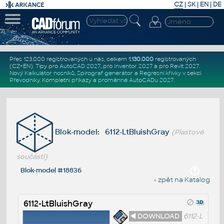
CZ
|
SK
|
EN
|
DE
Přes 123.000 registrovaných u nás, celkem
1.130.000
registrovaných
(CZ+EN)
. Tipy pro
AutoCAD 2027
, pro
Inventor 2027
a pro
Revit 2027
.
Nový
Kalkulátor nosníků
,
Spirograf generátor
a
Regresní křivky
v sekci
Převodníky
.
Kompletní
příkazy
a
proměnné AutoCADu 2027
.
Blok-model: 6112-LtBluishGray
(Plastové
součásti)
Blok-model #18836
« zpět na Katalog
6112-LtBluishGray
◄ DOWNLOAD
6112-L