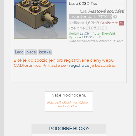
Lego 6232-Tan
kat:
Plastové součásti
Inventor part IPT2019
Velikost
1,62MB
Staženo:
3
x
• ze dne
21.06.2020
Umístil:
LatCh^
• Autor:
D.Kohfeld
•
Výrobce:
LEGO^
•
md5:
13d6348ea524fc4a0ee124ec17f14c7c
Lego
piece
kostka
Blok je k dispozici jen pro registrované členy webu
CADforum.cz. Přihlaste se -
registrace
je bezplatná.
Vaše hodnocení:
Nejste přihlášeni - nemůžete
hodnotit blok