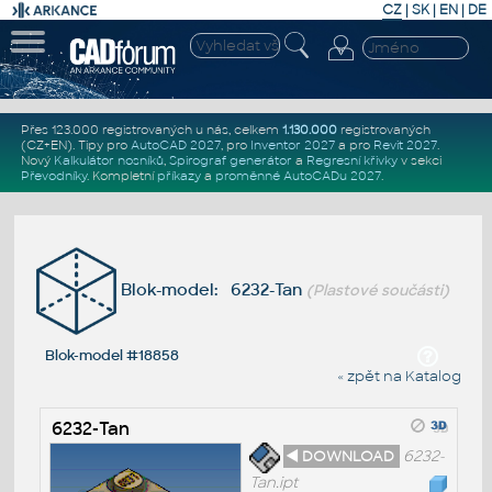
CZ
|
SK
|
EN
|
DE
Přes 123.000 registrovaných u nás, celkem
1.130.000
registrovaných
(CZ+EN)
. Tipy pro
AutoCAD 2027
, pro
Inventor 2027
a pro
Revit 2027
.
Nový
Kalkulátor nosníků
,
Spirograf generátor
a
Regresní křivky
v sekci
Převodníky
.
Kompletní
příkazy
a
proměnné AutoCADu 2027
.
Blok-model: 6232-Tan
(Plastové součásti)
Blok-model #18858
« zpět na Katalog
6232-Tan
◄ DOWNLOAD
6232-
Tan.ipt