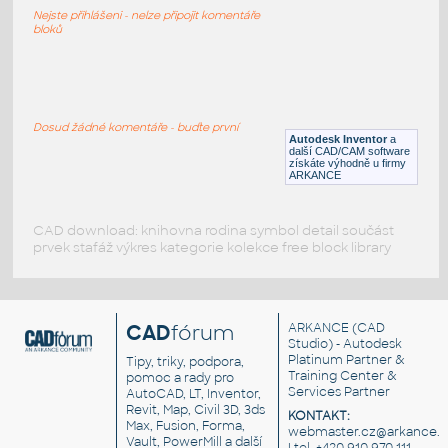
Lego 2654-Tan
Nejste přihlášeni - nelze připojit komentáře
IPT
Plastové součásti
bloků
2357-Tan
:
Lego 2357-Tan
Dosud žádné komentáře - buďte první
Autodesk Inventor
a
IPT
Plastové součásti
další CAD/CAM software
získáte výhodně u firmy
ARKANCE
CAD download: knihovna rodina symbol detail součást
prvek stafáž výkres kategorie kolekce free block library
CAD
fórum
ARKANCE
(CAD
Studio) - Autodesk
Platinum Partner &
Tipy, triky, podpora,
Training Center &
pomoc a rady pro
Services Partner
AutoCAD, LT, Inventor,
Revit, Map, Civil 3D, 3ds
KONTAKT:
Max, Fusion, Forma,
webmaster.cz@arkance.w
Vault, PowerMill a další