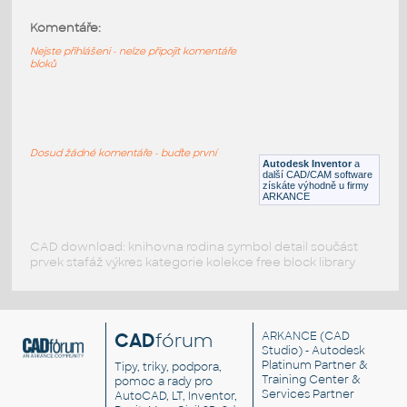
Komentáře:
10247-DkBluishGray
:
Lego 10247-DkBluishGray
Nejste přihlášeni - nelze připojit komentáře
bloků
IPT
Plastové součásti
10197-DkBluishGray
:
Lego 10197-DkBluishGray
Dosud žádné komentáře - buďte první
Autodesk Inventor
a
IPT
Plastové součásti
další CAD/CAM software
získáte výhodně u firmy
ARKANCE
CAD download: knihovna rodina symbol detail součást
prvek stafáž výkres kategorie kolekce free block library
CAD
fórum
ARKANCE
(CAD
Studio) - Autodesk
Platinum Partner &
Tipy, triky, podpora,
Training Center &
pomoc a rady pro
Services Partner
AutoCAD, LT, Inventor,