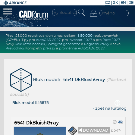
CZ
|
SK
|
EN
|
DE
Přes 123.000 registrovaných u nás, celkem
1.130.000
registrovaných
(CZ+EN)
. Tipy pro
AutoCAD 2027
, pro
Inventor 2027
a pro
Revit 2027
.
Nový
Kalkulátor nosníků
,
Spirograf generátor
a
Regresní křivky
v sekci
Převodníky
.
Kompletní
příkazy
a
proměnné AutoCADu 2027
.
Blok-model: 6541-DkBluishGray
(Plastové
součásti)
Blok-model #18878
« zpět na Katalog
6541-DkBluishGray
◄ DOWNLOAD
6541-