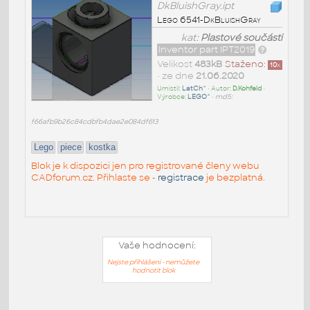
DkBluishGray.ipt
Lego 6541-DkBluishGray
kat:
Plastové součásti
Inventor part IPT2019
Velikost
483kB
Staženo:
10
x
• ze dne
21.06.2020
Umístil:
LatCh^
• Autor:
D.Kohfeld
•
Výrobce:
LEGO^
•
md5:
f66afb9b26c84cdbfb4dae2e084df613
Lego
piece
kostka
Blok je k dispozici jen pro registrované členy webu
CADforum.cz. Přihlaste se -
registrace
je bezplatná.
Vaše hodnocení:
Nejste přihlášeni - nemůžete
hodnotit blok