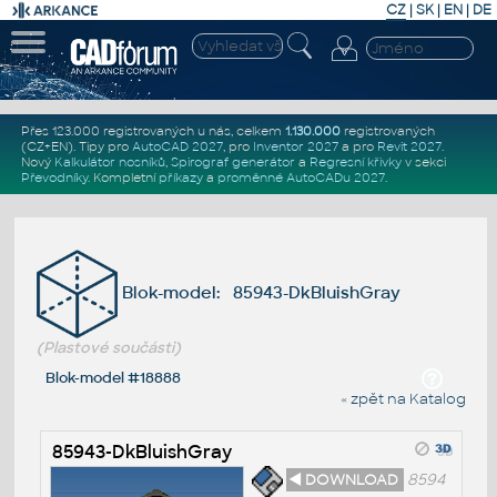
CZ
|
SK
|
EN
|
DE
Přes 123.000 registrovaných u nás, celkem
1.130.000
registrovaných
(CZ+EN)
. Tipy pro
AutoCAD 2027
, pro
Inventor 2027
a pro
Revit 2027
.
Nový
Kalkulátor nosníků
,
Spirograf generátor
a
Regresní křivky
v sekci
Převodníky
.
Kompletní
příkazy
a
proměnné AutoCADu 2027
.
Blok-model: 85943-DkBluishGray
(Plastové součásti)
Blok-model #18888
« zpět na Katalog
85943-DkBluishGray
◄ DOWNLOAD
8594