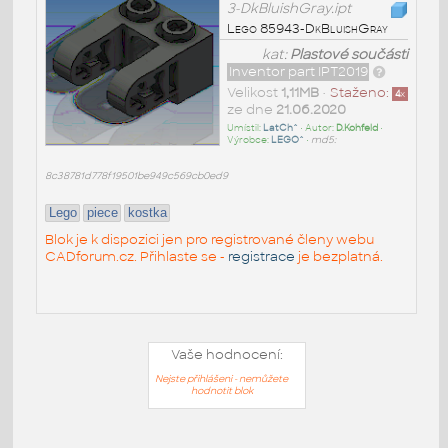
3-DkBluishGray.ipt
Lego 85943-DkBluishGray
kat:
Plastové součásti
Inventor part IPT2019
Velikost
1,11MB
•
Staženo:
4
x
ze dne
21.06.2020
Umístil:
LatCh^
• Autor:
D.Kohfeld
•
Výrobce:
LEGO^
•
md5:
8c38781d778f19501be949c569cb0ed9
Lego
piece
kostka
Blok je k dispozici jen pro registrované členy webu
CADforum.cz. Přihlaste se -
registrace
je bezplatná.
Vaše hodnocení:
Nejste přihlášeni - nemůžete
hodnotit blok