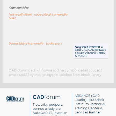
Komentáře:
10247-DkBluishGray
:
Lego 10247-DkBluishGray
Nejste přihlášeni - nelze připojit komentáře
bloků
IPT
Plastové součásti
10197-DkBluishGray
:
Lego 10197-DkBluishGray
Dosud žádné komentáře - buďte první
Autodesk Inventor
a
IPT
Plastové součásti
další CAD/CAM software
získáte výhodně u firmy
ARKANCE
CAD download: knihovna rodina symbol detail součást
prvek stafáž výkres kategorie kolekce free block library
CAD
fórum
ARKANCE
(CAD
Studio) - Autodesk
Platinum Partner &
Tipy, triky, podpora,
Training Center &
pomoc a rady pro
Services Partner
AutoCAD, LT, Inventor,