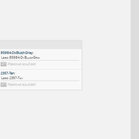
NÉ BLOKY
:
85984-DkBluishGray
:
Lego 85984-DkBluishGray
IPT
Plastové součásti
2357-Tan
: