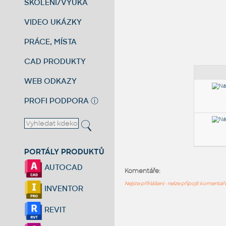
ŠKOLENÍ/VÝUKA
VIDEO UKÁZKY
PRÁCE, MÍSTA
CAD PRODUKTY
WEB ODKAZY
PROFI PODPORA
ⓘ
PORTÁLY PRODUKTŮ
AUTOCAD
Komentáře:
Nejste přihlášeni - nelze připojit komentá
INVENTOR
REVIT