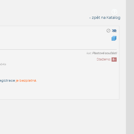
« zpět na Katalog
kat:
Plastové součásti
Staženo:
8
x
ab4a
egistrace
je bezplatná.