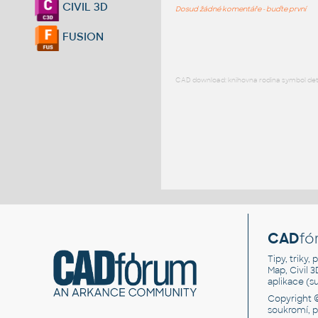
CIVIL 3D
Dosud žádné komentáře - buďte první
FUSION
CAD download: knihovna rodina symbol detai
CAD
fó
Tipy, triky
Map, Civil 
aplikace (
Copyright 
soukromí, 