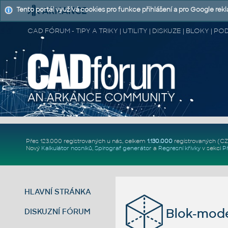
Tento portál využívá cookies pro funkce přihlášení a pro Google rek
CAD FÓRUM - TIPY A TRIKY | UTILITY | DISKUZE | BLOKY |
Přes 123.000 registrovaných u nás, celkem
1.130.000
registrovaných (C
Nový
Kalkulátor nosníků
,
Spirograf generátor
a
Regresní křivky
v sekci
P
HLAVNÍ STRÁNKA
Blok-mode
DISKUZNÍ FÓRUM