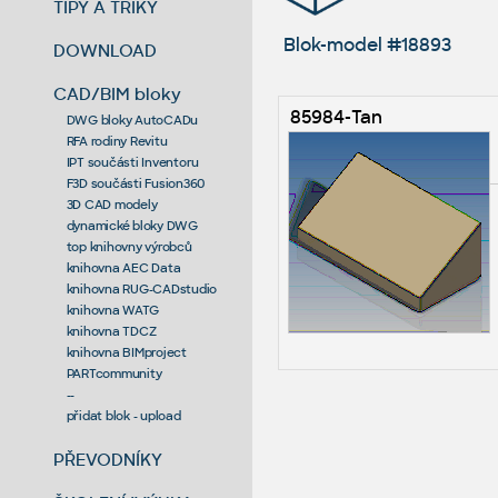
TIPY A TRIKY
Blok-model #18893
DOWNLOAD
CAD/BIM bloky
85984-Tan
DWG bloky AutoCADu
RFA rodiny Revitu
IPT součásti Inventoru
F3D součásti Fusion360
3D CAD modely
dynamické bloky DWG
top knihovny výrobců
knihovna AEC Data
knihovna RUG-CADstudio
knihovna WATG
knihovna TDCZ
knihovna BIMproject
PARTcommunity
--
přidat blok - upload
PŘEVODNÍKY