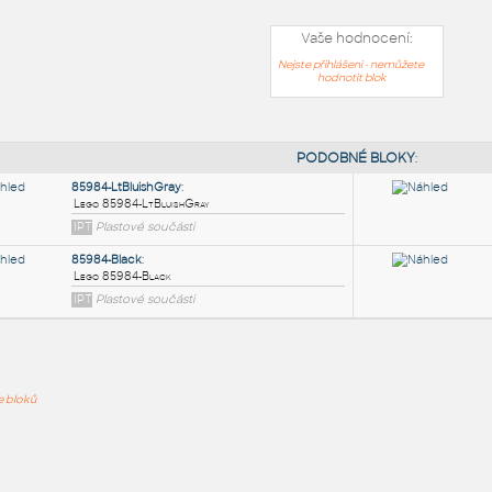
Vaše hodnocení:
Nejste přihlášeni - nemůžete
hodnotit blok
PODOB
85984-LtBluishGray
:
ře bloků
Lego 85984-LtBluishGray
IPT
Plastové součásti
85984-Black
: