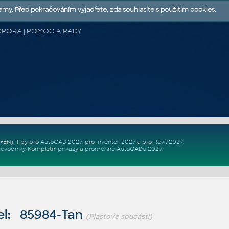
lamy. Před pokračováním vyjadřete, zda souhlasíte s použitím cookies.
 PODPORA | POMOC A RADY
Z+EN)
. Tipy pro
AutoCAD 2027
, pro
Inventor 2027
a pro
Revit 2027
.
řevodníky
.
Kompletní
příkazy
a
proměnné AutoCADu 2027
.
l: 85984-Tan
(Plastové součásti)