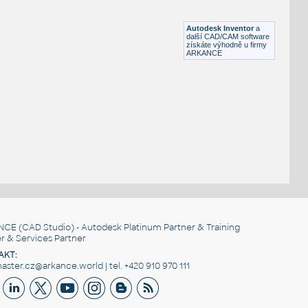
Lego 2357-Tan
IPT
Plastové součásti
Autodesk Inventor
a
další CAD/CAM software
získáte výhodně u firmy
ARKANCE
NCE
(CAD Studio) - Autodesk Platinum Partner & Training
r & Services Partner
AKT:
ster.cz@arkance.world | tel. +420 910 970 111