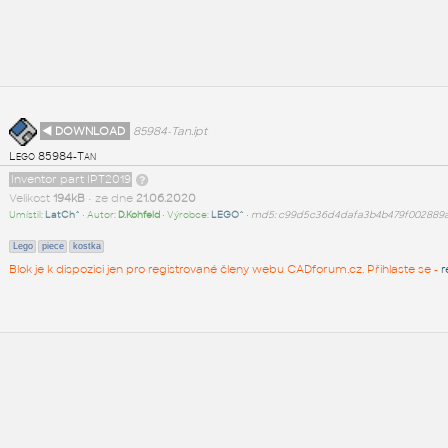
◄ DOWNLOAD
85984-Tan.ipt
Lego 85984-Tan
Inventor part IPT2019
Velikost
194kB
• ze dne
21.06.2020
Umístil:
LatCh^
• Autor:
D.Kohfeld
• Výrobce:
LEGO^
•
md5: c99d5c36d4dafa3b4b479f002889
Lego
piece
kostka
Blok je k dispozici jen pro registrované členy webu CADforum.cz. Přihlaste se -
r