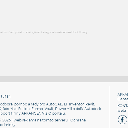
Lego 85984-Black
IPT
Plastové součásti
l součást prvek stafáž výkres kategorie kolekce free block library
rum
ARKA
Cente
, podpora, pomoc a rady pro AutoCAD, LT, Inventor, Revit,
KONT
3D, 3ds Max, Fusion, Forma, Vault, PowerMill a další Autodesk
webma
support firmy ARKANCE). Viz
O portálu
.
© 2026 |
Web reklama
na tomto serveru |
Ochrana
podmínky